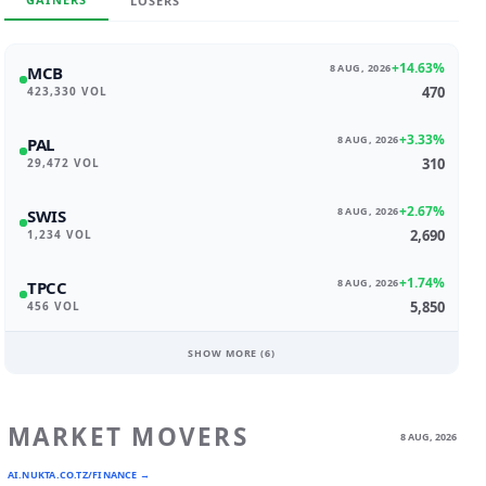
LOSERS
+14.63%
8 AUG, 2026
MCB
470
423,330 VOL
+3.33%
8 AUG, 2026
PAL
310
29,472 VOL
+2.67%
8 AUG, 2026
SWIS
2,690
1,234 VOL
+1.74%
8 AUG, 2026
TPCC
5,850
456 VOL
SHOW MORE (
6
)
MARKET MOVERS
8 AUG, 2026
AI.NUKTA.CO.TZ/FINANCE →