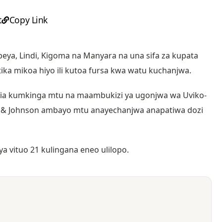
t
Copy Link
ya, Lindi, Kigoma na Manyara na una sifa za kupata
tika mikoa hiyo ili kutoa fursa kwa watu kuchanjwa.
dia kumkinga mtu na maambukizi ya ugonjwa wa Uviko-
on & Johnson ambayo mtu anayechanjwa anapatiwa dozi
 vituo 21 kulingana eneo ulilopo.