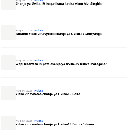
Aug 30, 2021
·
Nukta
Chanjo ya Uviko-19 inapatikana katika vituo hivi Singida
Aug 27, 2021
·
Nukta
Fahamu vituo vinavyotoa chanjo ya Uviko-19 Shinyanga
Aug 20, 2021
·
Nukta
Wapi unaweza kupata chanjo ya Uviko-19 ukiwa Morogoro?
Aug 16, 2021
·
Nukta
Vituo vinavyotoa chanjo ya Uviko-19 Geita
Aug 13, 2021
·
Nukta
Vituo vinavyotoa chanjo ya Uviko-19 Dar es Salaam