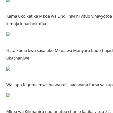
Kama uko katika Mkoa wa Lindi, hivi ni vituo vinavyo
kimoja kinachokufaa.
Hata kama kwa sasa uko Mkoa wa Manyara bado hujache
ukachanjwe.
Waliopo Kigoma mwisho wa reli, nao wana fursa ya kupa
Mkoa wa Kilimanjro nao unatoa chanjo katika vituo 22.