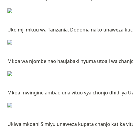
Uko mji mkuu wa Tanzania, Dodoma nako unaweza kuch
Mkoa wa njombe nao haujabaki nyuma utoaji wa chanjo 
Mkoa mwingine ambao una vituo vya chonjo dhidi ya Uv
Ukiwa mkoani Simiyu unaweza kupata chanjo katika vitu