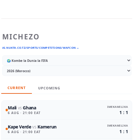
MICHEZO
AI.NUKTA.CO.TZ/SPORTS/COMPETITIONS/WAFCON →
CURRENT
UPCOMING
IMEKAMILIKA
Mali
vs
Ghana
1 : 1
6 AUG
· 21:00 EAT
IMEKAMILIKA
Kape Verde
vs
Kamerun
1 : 1
6 AUG
· 21:00 EAT