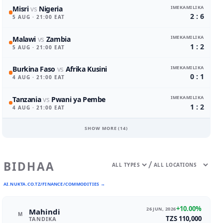
IMEKAMILIKA
Misri
vs
Nigeria
2 : 6
5 AUG
· 21:00 EAT
IMEKAMILIKA
Malawi
vs
Zambia
1 : 2
5 AUG
· 21:00 EAT
IMEKAMILIKA
Burkina Faso
vs
Afrika Kusini
0 : 1
4 AUG
· 21:00 EAT
IMEKAMILIKA
Tanzania
vs
Pwani ya Pembe
1 : 2
4 AUG
· 21:00 EAT
SHOW MORE (
14
)
/
BIDHAA
AI.NUKTA.CO.TZ/FINANCE/COMMODITIES →
+10.00%
26 JUN, 2026
Mahindi
M
TZS 110,000
TANDIKA