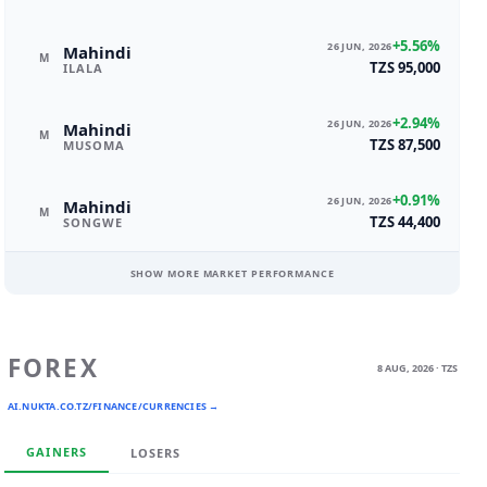
+5.56%
26 JUN, 2026
Mahindi
M
TZS 95,000
ILALA
+2.94%
26 JUN, 2026
Mahindi
M
TZS 87,500
MUSOMA
+0.91%
26 JUN, 2026
Mahindi
M
TZS 44,400
SONGWE
SHOW MORE MARKET PERFORMANCE
FOREX
8 AUG, 2026 · TZS
AI.NUKTA.CO.TZ/FINANCE/CURRENCIES →
GAINERS
LOSERS