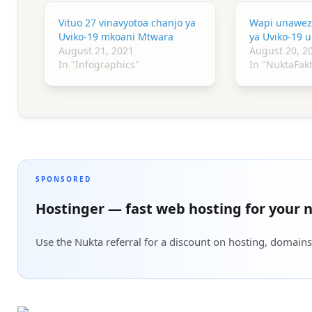
Vituo 27 vinavyotoa chanjo ya
Wapi unawez
Uviko-19 mkoani Mtwara
ya Uviko-19 
August 21, 2021
August 20, 2
In "Infographics"
In "NuktaFakt
SPONSORED
Hostinger — fast web hosting for your n
Use the Nukta referral for a discount on hosting, domains