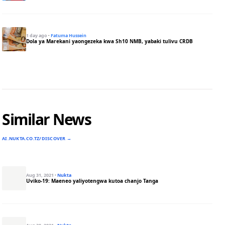
1 day ago
·
Fatuma Hussein
Dola ya Marekani yaongezeka kwa Sh10 NMB, yabaki tulivu CRDB
Similar News
AI.NUKTA.CO.TZ/DISCOVER →
Aug 31, 2021
·
Nukta
Uviko-19: Maeneo yaliyotengwa kutoa chanjo Tanga