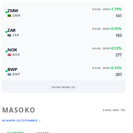
+1.79%
8 AUG, 2026
ZMW
141
🇿🇲 ZMW
+0.95%
8 AUG, 2026
ZAR
163
🇿🇦 ZAR
+0.53%
8 AUG, 2026
NOK
277
🇳🇴 NOK
+0.43%
8 AUG, 2026
BWP
207
🇧🇼 BWP
SHOW MORE (
9
)
MASOKO
8 AUG, 2026 · TZS
AI.NUKTA.CO.TZ/FINANCE →
GAINERS