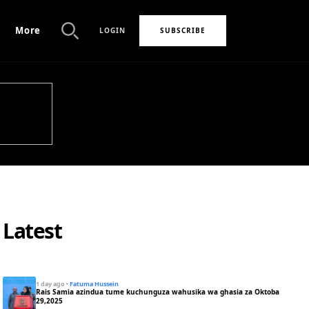
More
LOGIN
SUBSCRIBE
Search
Latest
1 day ago
·
Fatuma Hussein
Rais Samia azindua tume kuchunguza wahusika wa ghasia za Oktoba
29,2025