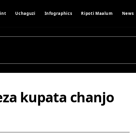
int
Uchaguzi
Infographics
Ripoti Maalum
News
za kupata chanjo