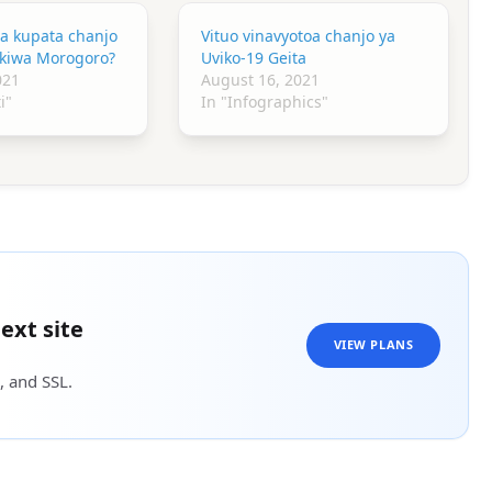
a kupata chanjo
Vituo vinavyotoa chanjo ya
ukiwa Morogoro?
Uviko-19 Geita
021
August 16, 2021
i"
In "Infographics"
ext site
VIEW PLANS
, and SSL.