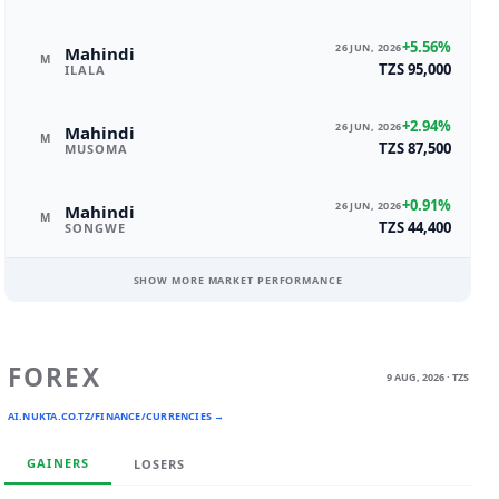
+5.56%
26 JUN, 2026
Mahindi
M
TZS 95,000
ILALA
+2.94%
26 JUN, 2026
Mahindi
M
TZS 87,500
MUSOMA
+0.91%
26 JUN, 2026
Mahindi
M
TZS 44,400
SONGWE
SHOW MORE MARKET PERFORMANCE
FOREX
9 AUG, 2026 · TZS
AI.NUKTA.CO.TZ/FINANCE/CURRENCIES →
GAINERS
LOSERS