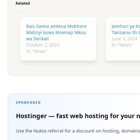
Related
Rais Samia amteua Mobhare
Jamhuri ya K
Matinyi kuwa Msemaji Mkuu
Tanzania Sh 6.
wa Serikali
June 3, 2024
October 2, 2023
In "News"
In "News"
SPONSORED
Hostinger — fast web hosting for your n
Use the Nukta referral for a discount on hosting, domains