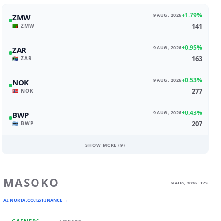
+1.79%
9 AUG, 2026
ZMW
141
🇿🇲 ZMW
+0.95%
9 AUG, 2026
ZAR
163
🇿🇦 ZAR
+0.53%
9 AUG, 2026
NOK
277
🇳🇴 NOK
+0.43%
9 AUG, 2026
BWP
207
🇧🇼 BWP
SHOW MORE (
9
)
MASOKO
9 AUG, 2026 · TZS
AI.NUKTA.CO.TZ/FINANCE →
GAINERS