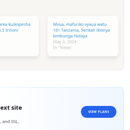
orea kuikopesha
Mvua, mafuriko vyaua watu
5 trilioni
161 Tanzania, Serikali ikionya
kimbunga Hidaya
May 3, 2024
In "News"
ext site
VIEW PLANS
, and SSL.