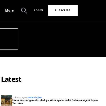
More
LOGIN
SUBSCRIBE
Search
Latest
21 hours ago
·
Method Allen
Fursa au changamoto, idadi ya vituo vya kubadili fedha za kigeni ikipaa
Tanzania