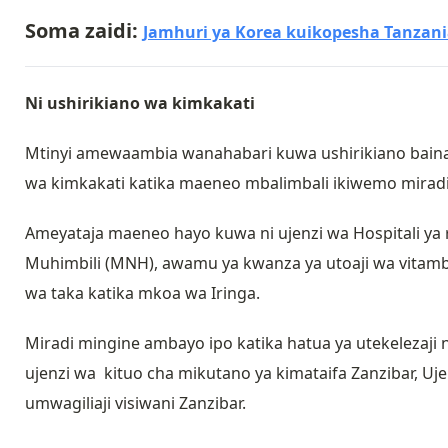
Soma zaidi:
Jamhuri ya Korea kuikopesha Tanzania 
Ni ushirikiano wa kimkakati
Mtinyi amewaambia wanahabari kuwa ushirikiano baina
wa kimkakati katika maeneo mbalimbali ikiwemo mirad
Ameyataja maeneo hayo kuwa ni ujenzi wa Hospitali ya r
Muhimbili (MNH), awamu ya kwanza ya utoaji wa vitambu
wa taka katika mkoa wa Iringa.
Miradi mingine ambayo ipo katika hatua ya utekelezaji
ujenzi wa kituo cha mikutano ya kimataifa Zanzibar,
umwagiliaji visiwani Zanzibar.