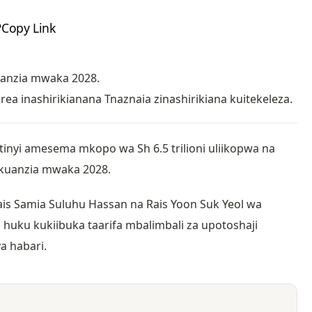
Copy Link
uanzia mwaka 2028.
a inashirikianana Tnaznaia zinashirikiana kuitekeleza.
nyi amesema mkopo wa Sh 6.5 trilioni uliikopwa na
0 kuanzia mwaka 2028.
rais Samia Suluhu Hassan na Rais Yoon Suk Yeol wa
 huku kukiibuka taarifa mbalimbali za upotoshaji
a habari.