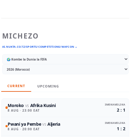
MICHEZO
AI.NUKTA.CO.TZ/SPORTS/COMPETITIONS/WAFCON →
CURRENT
UPCOMING
IMEKAMILIKA
Moroko
vs
Afrika Kusini
2 : 1
8 AUG
· 23:00 EAT
IMEKAMILIKA
Pwani ya Pembe
vs
Aljeria
1 : 2
8 AUG
· 20:00 EAT