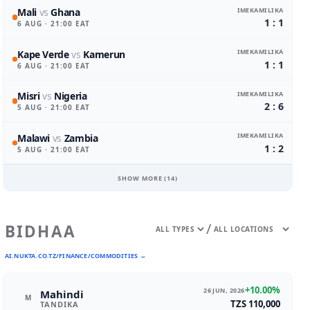
IMEKAMILIKA
Mali
vs
Ghana
1 : 1
6 AUG
· 21:00 EAT
IMEKAMILIKA
Kape Verde
vs
Kamerun
1 : 1
6 AUG
· 21:00 EAT
IMEKAMILIKA
Misri
vs
Nigeria
2 : 6
5 AUG
· 21:00 EAT
IMEKAMILIKA
Malawi
vs
Zambia
1 : 2
5 AUG
· 21:00 EAT
SHOW MORE (
14
)
/
BIDHAA
AI.NUKTA.CO.TZ/FINANCE/COMMODITIES →
+10.00%
26 JUN, 2026
Mahindi
M
TZS 110,000
TANDIKA