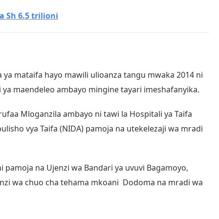
Sh 6.5 trilioni
 ya mataifa hayo mawili ulioanza tangu mwaka 2014 ni
i ya maendeleo ambayo mingine tayari imeshafanyika.
ufaa Mloganzila ambayo ni tawi la Hospitali ya Taifa
lisho vya Taifa (NIDA) pamoja na utekelezaji wa mradi
 ni pamoja na Ujenzi wa Bandari ya uvuvi Bagamoyo,
 Ujenzi wa chuo cha tehama mkoani Dodoma na mradi wa