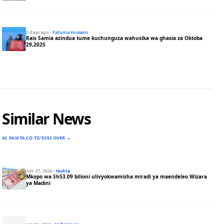
2 days ago
·
Fatuma Hussein
Rais Samia azindua tume kuchunguza wahusika wa ghasia za Oktoba
29,2025
Similar News
AI.NUKTA.CO.TZ/DISCOVER →
Apr 27, 2026
·
Nukta
Mkopo wa Sh53.09 bilioni ulivyokwamisha miradi ya maendeleo Wizara
ya Madini