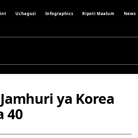
int
Uchaguzi
Infographics
Ripoti Maalum
News
Jamhuri ya Korea
a 40