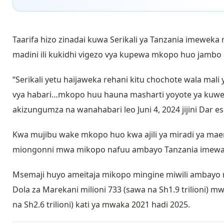
Taarifa hizo zinadai kuwa Serikali ya Tanzania imeweka
madini ili kukidhi vigezo vya kupewa mkopo huo jambo
“Serikali yetu haijaweka rehani kitu chochote wala ma
vya habari…mkopo huu hauna masharti yoyote ya kuweka
akizungumza na wanahabari leo Juni 4, 2024 jijini Dar e
Kwa mujibu wake mkopo huo kwa ajili ya miradi ya maen
miongonni mwa mikopo nafuu ambayo Tanzania imewa
Msemaji huyo ameitaja mikopo mingine miwili ambayo 
Dola za Marekani milioni 733 (sawa na Sh1.9 trilioni) m
na Sh2.6 trilioni) kati ya mwaka 2021 hadi 2025.