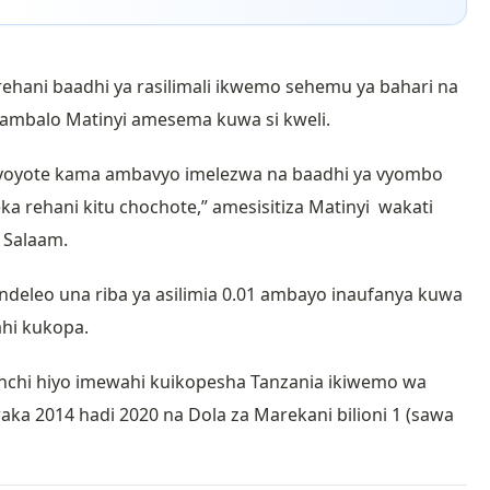
 rehani baadhi ya rasilimali ikwemo sehemu ya bahari na
 ambalo Matinyi amesema kuwa si kweli.
li yoyote kama ambavyo imelezwa na baadhi ya vyombo
 rehani kitu chochote,” amesisitiza Matinyi wakati
s Salaam.
deleo una riba ya asilimia 0.01 ambayo inaufanya kuwa
hi kukopa.
nchi hiyo imewahi kuikopesha Tanzania ikiwemo wa
waka 2014 hadi 2020 na Dola za Marekani bilioni 1 (sawa