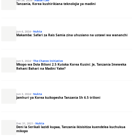
Jan 26, 2026
·
Habari Leo
Tanzania, Korea kushirikiana teknolojia ya madini
Jun 6, 2024
·
Nukta
Makamba: Safari za Rais Samia zina uhusiano na ustawi wa wananchi
Jun 5, 2024
·
The Chanzo Initiative
Mkopo wa Dola Bilioni 2.5 Kutoka Korea Kusini: Je, Tanzania Imeweka
Rehani Bahari na Madini Yake?
Jun 3, 2024
·
Nukta
Jamhuri ya Korea kuikopesha Tanzania Sh 6.5 trilioni
Dec 31, 2021
·
Nukta
Deni la Serikali lazidi kupaa, Tanzania ikisisitiza kuendelea kuchukua
mikopo