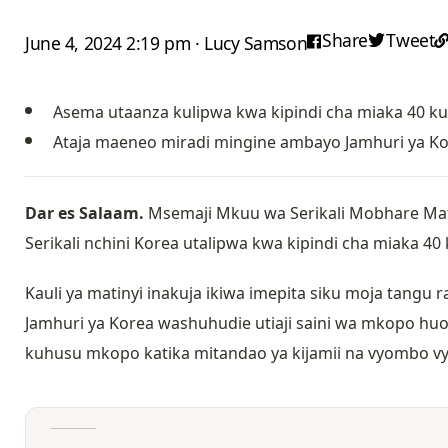
Share
Tweet
June 4, 2024 2:19 pm · Lucy Samson
Asema utaanza kulipwa kwa kipindi cha miaka 40 k
Ataja maeneo miradi mingine ambayo Jamhuri ya Kore
Dar es Salaam.
Msemaji Mkuu wa Serikali Mobhare Mati
Serikali nchini Korea utalipwa kwa kipindi cha miaka 4
Kauli ya matinyi inakuja ikiwa imepita siku moja tangu 
Jamhuri ya Korea washuhudie utiaji saini wa mkopo huo
kuhusu mkopo katika mitandao ya kijamii na vyombo vy