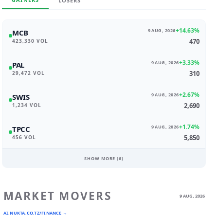
LOSERS
+14.63%
9 AUG, 2026
MCB
470
423,330 VOL
+3.33%
9 AUG, 2026
PAL
310
29,472 VOL
+2.67%
9 AUG, 2026
SWIS
2,690
1,234 VOL
+1.74%
9 AUG, 2026
TPCC
5,850
456 VOL
SHOW MORE (
6
)
MARKET MOVERS
9 AUG, 2026
AI.NUKTA.CO.TZ/FINANCE →