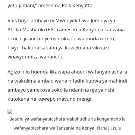
yetu jamani,” amesema Rais Kenyatta.
Rais huyo ambaye ni Mwenyekiti wa Jumuiya ya
Afrika Mashariki (EAC) amesema Kenya na Tanzania
ni nchi jirani zenye ushirikiano wa muda mrefu,
hivyo hakuna sababu ya kuwekeana vikwazo
vinavyoumiza wananchi.
Agizo hilo huenda likawapa ahueni wafanyabiashara
na wakulima ambao wana hifadhi kubwa ya mahindi
ambayo yamekosa soko la ndani na nje ya nchi
kutokana na kuwepo mavuno mengi.
Baadhi ya wafanyabiashara waliohudhuria kongamano la
wafanyabiashara wa Tanzania na Kenya. Picha| Ikulu