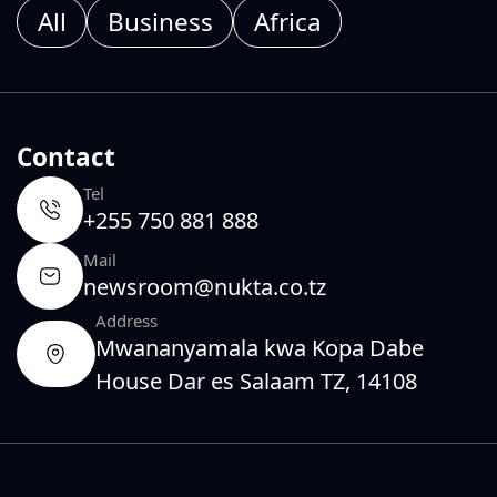
All
Business
Africa
Contact
Tel
+255 750 881 888
Mail
newsroom@nukta.co.tz
Address
Mwananyamala kwa Kopa Dabe
House Dar es Salaam TZ, 14108