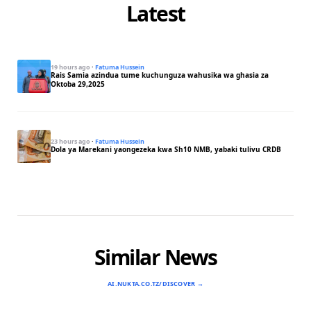
Latest
19 hours ago
·
Fatuma Hussein
Rais Samia azindua tume kuchunguza wahusika wa ghasia za
Oktoba 29,2025
23 hours ago
·
Fatuma Hussein
Dola ya Marekani yaongezeka kwa Sh10 NMB, yabaki tulivu CRDB
Similar News
AI.NUKTA.CO.TZ/DISCOVER →