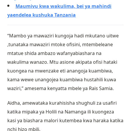
Maumivu kwa wakulima, bei ya mahindi
yaendelea kushuka Tanzania
“Mambo ya mawaziri kungoja hadi mkutano uitwe
,tunataka mawaziri mtoke ofisini, mtembeleane
mtatue shida ambazo wafanyabiashara na
wakulima wanazo. Mtu asione akipata ofisi hataki
kuongea na mwenzake eti anangoja kuambiwa,
kama wewe unangojea kuambiwa hustahili kuwa
waziri,” amesema kenyatta mbele ya Rais Samia.
Aidha, amewataka kurahisisha shughuli za usafiri
katika mipaka ya Holili na Namanga ili kuongeza
kasi ya biashara malori kutembea kwa haraka katika
nchi hizo mbili.