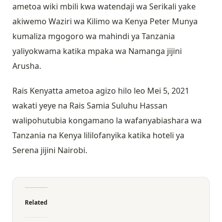
ametoa wiki mbili kwa watendaji wa Serikali yake
akiwemo Waziri wa Kilimo wa Kenya Peter Munya
kumaliza mgogoro wa mahindi ya Tanzania
yaliyokwama katika mpaka wa Namanga jijini
Arusha.
Rais Kenyatta ametoa agizo hilo leo Mei 5, 2021
wakati yeye na Rais Samia Suluhu Hassan
walipohutubia kongamano la wafanyabiashara wa
Tanzania na Kenya lililofanyika katika hoteli ya
Serena jijini Nairobi.
Related