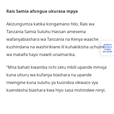
Rais Samia afungua ukurasa mpya
Akizungumza katika kongamano hilo, Rais wa
Tanzania Samia Suluhu Hassan amesema
wafanyabiashara wa Tanzania na Kenya waache
SPORTS
kushindana na washirikiane ili kuhakikisha uchumi
BIDHAA
FOREX
MASOKO
wa mataifa hayo mawili unaimarika.
“Mna bahati kwamba nchi zetu mbili upande mmoja
kuna uhuru wa kufanya biashara na upande
mwingine kuna suluhu ya kuondoa vikwazo vya
kuendesha biashara kwa hiyo sasa mshindwe ninyi.