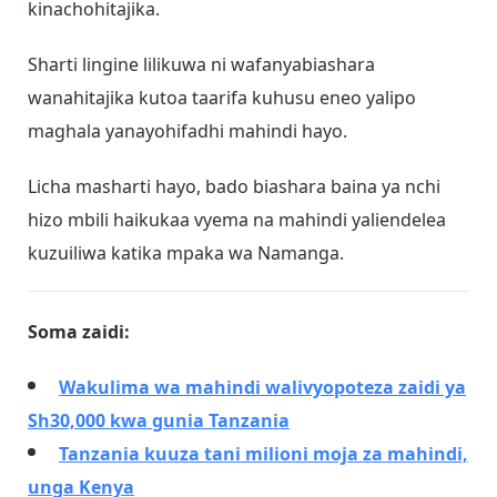
kinachohitajika.
Sharti lingine lilikuwa ni wafanyabiashara
wanahitajika kutoa taarifa kuhusu eneo yalipo
maghala yanayohifadhi mahindi hayo.
Licha masharti hayo, bado biashara baina ya nchi
hizo mbili haikukaa vyema na mahindi yaliendelea
kuzuiliwa katika mpaka wa Namanga.
Soma zaidi:
Wakulima wa mahindi walivyopoteza zaidi ya
Sh30,000 kwa gunia Tanzania
Tanzania kuuza tani milioni moja za mahindi,
unga Kenya