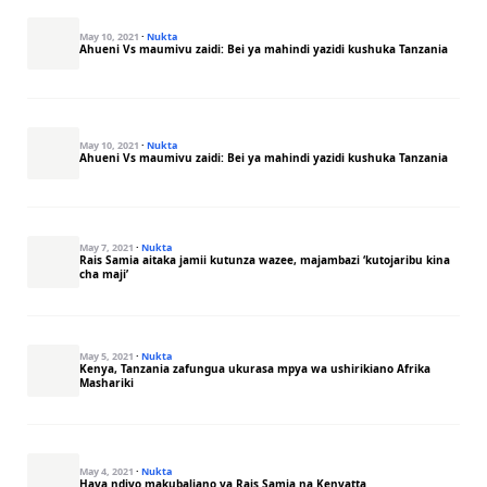
May 10, 2021
·
Nukta
Ahueni Vs maumivu zaidi: Bei ya mahindi yazidi kushuka Tanzania
May 10, 2021
·
Nukta
Ahueni Vs maumivu zaidi: Bei ya mahindi yazidi kushuka Tanzania
May 7, 2021
·
Nukta
Rais Samia aitaka jamii kutunza wazee, majambazi ‘kutojaribu kina
cha maji’
May 5, 2021
·
Nukta
Kenya, Tanzania zafungua ukurasa mpya wa ushirikiano Afrika
Mashariki
May 4, 2021
·
Nukta
Haya ndiyo makubaliano ya Rais Samia na Kenyatta