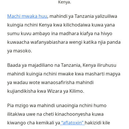
Kenya.
Machi mwaka huu
, mahindi ya Tanzania yalizuiliwa
kuingia nchini Kenya kwa kilichodaiwa kuwa yana
sumu kuvu ambayo ina madhara kiafya na hivyo
kuwaacha wafanyabiashara wengi katika njia panda
ya masoko.
Baada ya majadiliano na Tanzania, Kenya iliruhusu
mahindi kuingia nchini mwake kwa masharti mapya
ya wadau wote wanaosafirisha mahindi
kujiandikisha kwa Wizara ya Kilimo.
Pia mzigo wa mahindi unaoingia nchini humo
ilitakiwa uwe na cheti kinachoonyesha kuwa
kiwango cha kemikali ya
“aflatoxin”
hakizidi kile