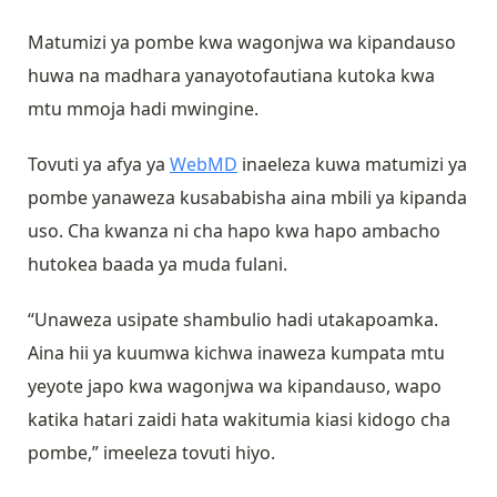
Matumizi ya pombe kwa wagonjwa wa kipandauso
huwa na madhara yanayotofautiana kutoka kwa
mtu mmoja hadi mwingine.
Tovuti ya afya ya
WebMD
inaeleza kuwa matumizi ya
pombe yanaweza kusababisha aina mbili ya kipanda
uso. Cha kwanza ni cha hapo kwa hapo ambacho
hutokea baada ya muda fulani.
“Unaweza usipate shambulio hadi utakapoamka.
Aina hii ya kuumwa kichwa inaweza kumpata mtu
yeyote japo kwa wagonjwa wa kipandauso, wapo
katika hatari zaidi hata wakitumia kiasi kidogo cha
pombe,” imeeleza tovuti hiyo.