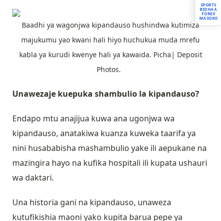
SPORTS
BIDHAA
FOREX
MASOKO
Baadhi ya wagonjwa kipandauso hushindwa kutimiza
majukumu yao kwani hali hiyo huchukua muda mrefu
kabla ya kurudi kwenye hali ya kawaida. Picha| Deposit
Photos.
Unawezaje kuepuka shambulio la kipandauso?
Endapo mtu anajijua kuwa ana ugonjwa wa
kipandauso, anatakiwa kuanza kuweka taarifa ya
nini husababisha mashambulio yake ili aepukane na
mazingira hayo na kufika hospitali ili kupata ushauri
wa daktari.
Una historia gani na kipandauso, unaweza
kutufikishia maoni yako kupita barua pepe ya