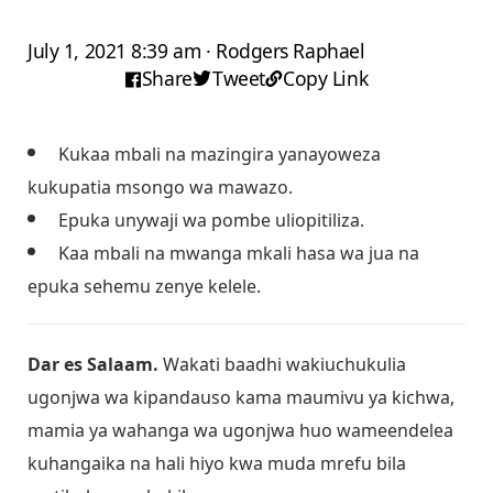
July 1, 2021 8:39 am · Rodgers Raphael
Share
Tweet
Copy Link
Kukaa mbali na mazingira yanayoweza
kukupatia msongo wa mawazo.
Epuka unywaji wa pombe uliopitiliza.
Kaa mbali na mwanga mkali hasa wa jua na
epuka sehemu zenye kelele.
Dar es Salaam.
Wakati baadhi wakiuchukulia
ugonjwa wa kipandauso kama maumivu ya kichwa,
mamia ya wahanga wa ugonjwa huo wameendelea
kuhangaika na hali hiyo kwa muda mrefu bila