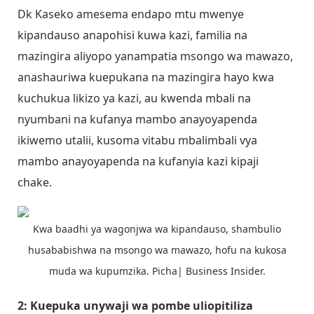
Dk Kaseko amesema endapo mtu mwenye
kipandauso anapohisi kuwa kazi, familia na
mazingira aliyopo yanampatia msongo wa mawazo,
anashauriwa kuepukana na mazingira hayo kwa
kuchukua likizo ya kazi, au kwenda mbali na
nyumbani na kufanya mambo anayoyapenda
ikiwemo utalii, kusoma vitabu mbalimbali vya
mambo anayoyapenda na kufanyia kazi kipaji
chake.
Kwa baadhi ya wagonjwa wa kipandauso, shambulio
husababishwa na msongo wa mawazo, hofu na kukosa
muda wa kupumzika. Picha| Business Insider.
2: Kuepuka unywaji wa pombe uliopitiliza