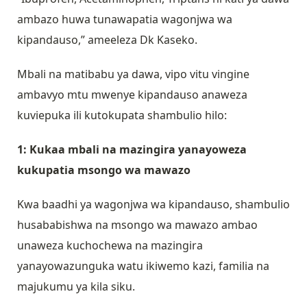
ambazo huwa tunawapatia wagonjwa wa
kipandauso,” ameeleza Dk Kaseko.
Mbali na matibabu ya dawa, vipo vitu vingine
ambavyo mtu mwenye kipandauso anaweza
kuviepuka ili kutokupata shambulio hilo:
1: Kukaa mbali na mazingira yanayoweza
kukupatia msongo wa mawazo
Kwa baadhi ya wagonjwa wa kipandauso, shambulio
husababishwa na msongo wa mawazo ambao
unaweza kuchochewa na mazingira
yanayowazunguka watu ikiwemo kazi, familia na
majukumu ya kila siku.