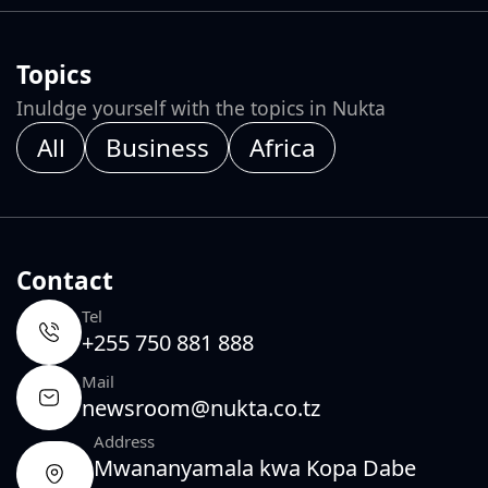
Topics
Inuldge yourself with the topics in Nukta
All
Business
Africa
Contact
Tel
+255 750 881 888
Mail
newsroom@nukta.co.tz
Address
Mwananyamala kwa Kopa Dabe