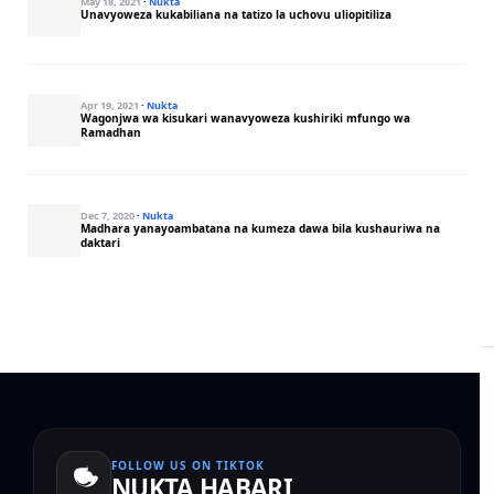
May 18, 2021
·
Nukta
Unavyoweza kukabiliana na tatizo la uchovu uliopitiliza
Apr 19, 2021
·
Nukta
Wagonjwa wa kisukari wanavyoweza kushiriki mfungo wa
Ramadhan
Dec 7, 2020
·
Nukta
Madhara yanayoambatana na kumeza dawa bila kushauriwa na
daktari
FOLLOW US ON TIKTOK
NUKTA HABARI