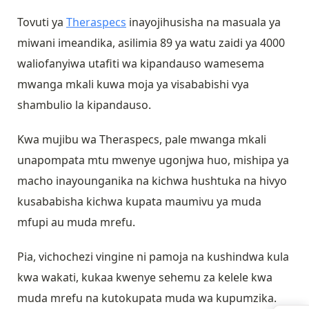
Tovuti ya
Theraspecs
inayojihusisha na masuala ya
miwani imeandika, asilimia 89 ya watu zaidi ya 4000
waliofanyiwa utafiti wa kipandauso wamesema
mwanga mkali kuwa moja ya visababishi vya
shambulio la kipandauso.
Kwa mujibu wa Theraspecs, pale mwanga mkali
unapompata mtu mwenye ugonjwa huo, mishipa ya
macho inayounganika na kichwa hushtuka na hivyo
kusababisha kichwa kupata maumivu ya muda
mfupi au muda mrefu.
Pia, vichochezi vingine ni pamoja na kushindwa kula
kwa wakati, kukaa kwenye sehemu za kelele kwa
muda mrefu na kutokupata muda wa kupumzika.