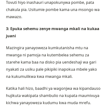
Tovuti hiyo inashauri unapokunywa pombe, pata
chakula pia. Usitumie pombe kama una msongo wa
mawazo.
3: Epuka sehemu zenye mwanga mkali na kukaa
juani
Mazingira yanayoweza kumkutanisha mtu na
mwanga ni pamoja na kutembelea sehemu za
starehe kama baa na disko pia uendeshaji wa gari
nyakati za usiku pale pikipiki inapokua mbele yako
na kukumulikwa kwa mwanga mkali.
Katika hali hizo, baadhi ya wagonjwa wa kipandauso
hujikuta wakipata shambulio na kupata maumivuya
kichwa yanayoweza kudumu kwa muda mrefu.