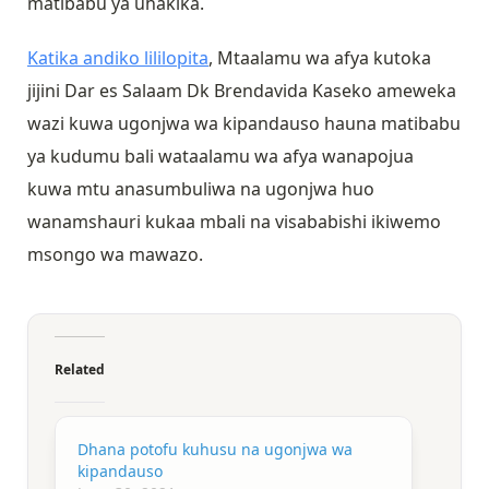
matibabu ya uhakika.
Katika andiko lililopita
, Mtaalamu wa afya kutoka
jijini Dar es Salaam Dk Brendavida Kaseko ameweka
wazi kuwa ugonjwa wa kipandauso hauna matibabu
ya kudumu bali wataalamu wa afya wanapojua
kuwa mtu anasumbuliwa na ugonjwa huo
wanamshauri kukaa mbali na visababishi ikiwemo
msongo wa mawazo.
Related
Dhana potofu kuhusu na ugonjwa wa
kipandauso