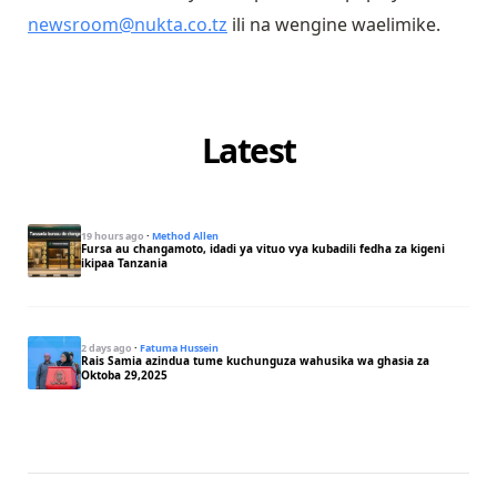
newsroom@nukta.co.tz
ili na wengine waelimike.
Latest
19 hours ago
·
Method Allen
Fursa au changamoto, idadi ya vituo vya kubadili fedha za kigeni
ikipaa Tanzania
2 days ago
·
Fatuma Hussein
Rais Samia azindua tume kuchunguza wahusika wa ghasia za
Oktoba 29,2025