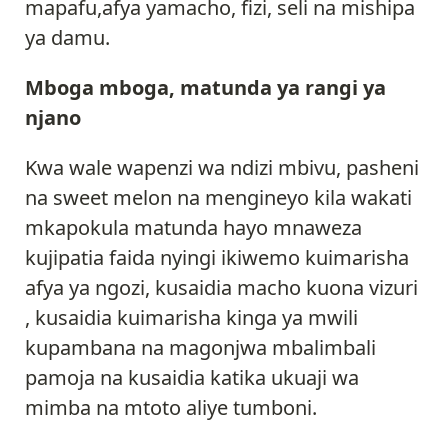
mapafu,afya yamacho, fizi, seli na mishipa
ya damu.
Mboga mboga, matunda ya rangi ya
njano
Kwa wale wapenzi wa ndizi mbivu, pasheni
na sweet melon na mengineyo kila wakati
mkapokula matunda hayo mnaweza
kujipatia faida nyingi ikiwemo kuimarisha
afya ya ngozi, kusaidia macho kuona vizuri
, kusaidia kuimarisha kinga ya mwili
kupambana na magonjwa mbalimbali
pamoja na kusaidia katika ukuaji wa
mimba na mtoto aliye tumboni.