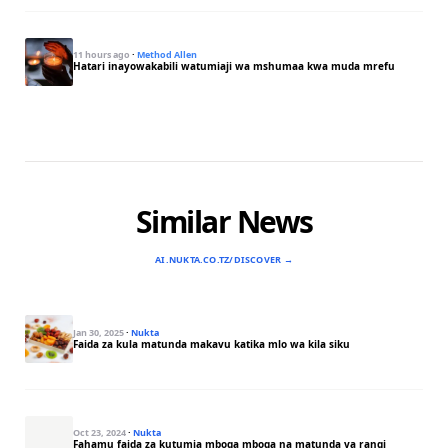
11 hours ago
·
Method Allen
Hatari inayowakabili watumiaji wa mshumaa kwa muda mrefu
Similar News
AI.NUKTA.CO.TZ/DISCOVER →
Jan 30, 2025
·
Nukta
Faida za kula matunda makavu katika mlo wa kila siku
Oct 23, 2024
·
Nukta
Fahamu faida za kutumia mboga mboga na matunda ya rangi