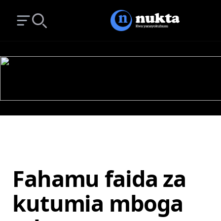
Open main menu
Search
Fahamu faida za
kutumia mboga