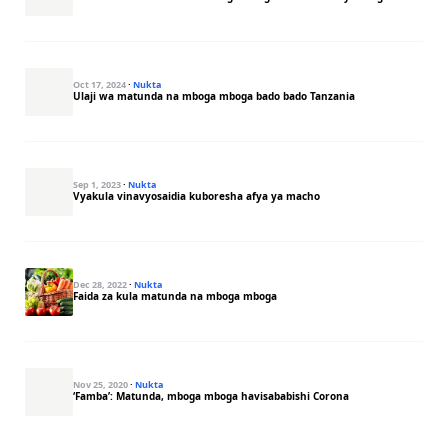
Oct 17, 2024
·
Nukta
Ulaji wa matunda na mboga mboga bado bado Tanzania
Sep 1, 2023
·
Nukta
Vyakula vinavyosaidia kuboresha afya ya macho
Dec 28, 2022
·
Nukta
Faida za kula matunda na mboga mboga
Nov 25, 2020
·
Nukta
‘Famba’: Matunda, mboga mboga havisababishi Corona