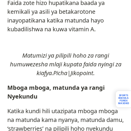
Faida zote hizo hupatikana baada ya
kemikali ya asili ya betakarotone
inayopatikana katika matunda hayo
kubadilishwa na kuwa vitamin A.
Matumizi ya pilipili hoho za rangi
humuwezesha mlaji kupata faida nyingi za
kiafya.Picha|Jikopoint.
Mboga mboga, matunda ya rangi
Nyekundu
SPORTS
BIDHAA
FOREX
MASOKO
Katika kundi hili utazipata mboga mboga
na matunda kama nyanya, matunda damu,
‘strawberries’ na pilipili hoho nyekundu