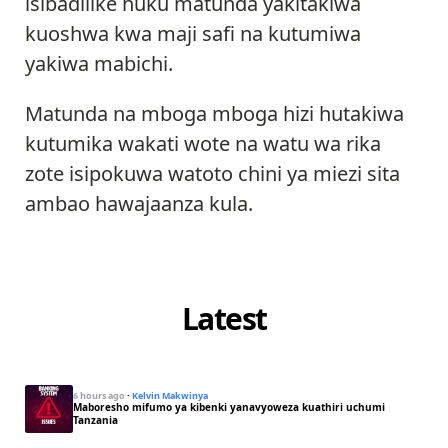
isibadilike huku matunda yakitakiwa
kuoshwa kwa maji safi na kutumiwa
yakiwa mabichi.
Matunda na mboga mboga hizi hutakiwa
kutumika wakati wote na watu wa rika
zote isipokuwa watoto chini ya miezi sita
ambao hawajaanza kula.
Latest
6 hours ago
·
Kelvin Makwinya
Maboresho mifumo ya kibenki yanavyoweza kuathiri uchumi
Tanzania