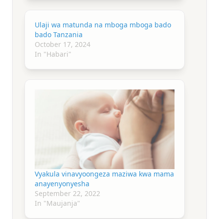
Ulaji wa matunda na mboga mboga bado
bado Tanzania
October 17, 2024
In "Habari"
Vyakula vinavyoongeza maziwa kwa mama
anayenyonyesha
September 22, 2022
In "Maujanja"