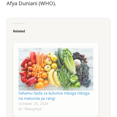
Afya Duniani (WHO).
Related
Fahamu faida za kutumia mboga mboga
na matunda ya rangi
October 25, 2024
In "Maujanja"