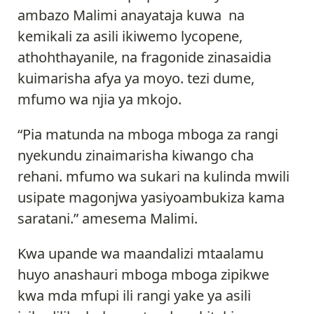
ambazo Malimi anayataja kuwa na
kemikali za asili ikiwemo lycopene,
athohthayanile, na fragonide zinasaidia
kuimarisha afya ya moyo. tezi dume,
mfumo wa njia ya mkojo.
“Pia matunda na mboga mboga za rangi
nyekundu zinaimarisha kiwango cha
rehani. mfumo wa sukari na kulinda mwili
usipate magonjwa yasiyoambukiza kama
saratani.” amesema Malimi.
Kwa upande wa maandalizi mtaalamu
huyo anashauri mboga mboga zipikwe
kwa mda mfupi ili rangi yake ya asili