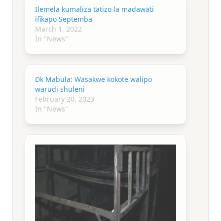
Ilemela kumaliza tatizo la madawati
ifikapo Septemba
March 1, 2022
In "News"
Dk Mabula: Wasakwe kokote walipo
warudi shuleni
February 20, 2023
In "News"