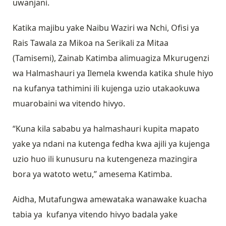
uwanjani.
Katika majibu yake Naibu Waziri wa Nchi, Ofisi ya
Rais Tawala za Mikoa na Serikali za Mitaa
(Tamisemi), Zainab Katimba alimuagiza Mkurugenzi
wa Halmashauri ya Ilemela kwenda katika shule hiyo
na kufanya tathimini ili kujenga uzio utakaokuwa
muarobaini wa vitendo hivyo.
“Kuna kila sababu ya halmashauri kupita mapato
yake ya ndani na kutenga fedha kwa ajili ya kujenga
uzio huo ili kunusuru na kutengeneza mazingira
bora ya watoto wetu,” amesema Katimba.
Aidha, Mutafungwa amewataka wanawake kuacha
tabia ya kufanya vitendo hivyo badala yake