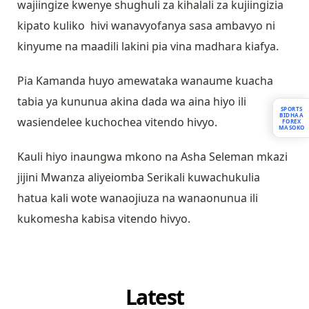
wajiingize kwenye shughuli za kihalali za kujiingizia
kipato kuliko hivi wanavyofanya sasa ambavyo ni
kinyume na maadili lakini pia vina madhara kiafya.
Pia Kamanda huyo amewataka wanaume kuacha
tabia ya kununua akina dada wa aina hiyo ili
SPORTS
BIDHAA
wasiendelee kuchochea vitendo hivyo.
FOREX
MASOKO
Kauli hiyo inaungwa mkono na Asha Seleman mkazi
jijini Mwanza aliyeiomba Serikali kuwachukulia
hatua kali wote wanaojiuza na wanaonunua ili
kukomesha kabisa vitendo hivyo.
Latest