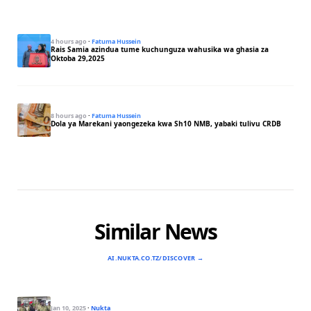
4 hours ago
·
Fatuma Hussein
Rais Samia azindua tume kuchunguza wahusika wa ghasia za
Oktoba 29,2025
8 hours ago
·
Fatuma Hussein
Dola ya Marekani yaongezeka kwa Sh10 NMB, yabaki tulivu CRDB
Similar News
AI.NUKTA.CO.TZ/DISCOVER →
Jan 10, 2025
·
Nukta