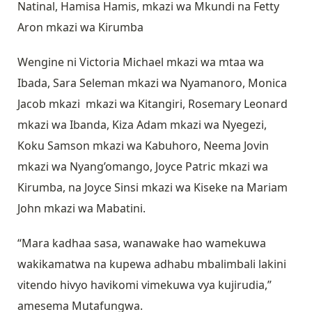
Natinal, Hamisa Hamis, mkazi wa Mkundi na Fetty
Aron mkazi wa Kirumba
Wengine ni Victoria Michael mkazi wa mtaa wa
Ibada, Sara Seleman mkazi wa Nyamanoro, Monica
Jacob mkazi mkazi wa Kitangiri, Rosemary Leonard
mkazi wa Ibanda, Kiza Adam mkazi wa Nyegezi,
Koku Samson mkazi wa Kabuhoro, Neema Jovin
mkazi wa Nyang’omango, Joyce Patric mkazi wa
Kirumba, na Joyce Sinsi mkazi wa Kiseke na Mariam
John mkazi wa Mabatini.
“Mara kadhaa sasa, wanawake hao wamekuwa
wakikamatwa na kupewa adhabu mbalimbali lakini
vitendo hivyo havikomi vimekuwa vya kujirudia,”
amesema Mutafungwa.