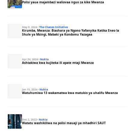
Polisi yaua majambazi waliovaa nguo za kike Mwanza
May 9, 2024
·
The Chanzo Initiative
Kirumba, Mwanza: Biashara ya Ngono Yafanyika Katika Eneo la
Shule ya Msingi, Mabaki ya Kondomu Yazagaa
Apr 24, 2024
·
Nukta
Ashtakiwa kwa kujiteka ili apate mtaji Mwanza
Jan 15, 2024
·
Nukta
Watuhumiwa 13 wakamatwa kwa matukio ya uhalifu Mwanza
Dec 2, 2022
·
Nukta
Watatu washikiliwa na polisi mauaji ya mhadhiri SAUT