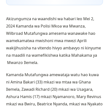
Akizungumza na waandishi wa habari leo Mei 2,
2024 Kamanda wa Polisi Mkoa wa Mwanza,
Wilbroad Mutafungwa amesema wanawake hao
wamekamatwa mwishoni mwa mwezi Aprili
wakijihusisha na vitendo hivyo ambavyo ni kinyume
na maadili na wamefikishwa katika Mahakama ya
Mwanzo Ilemela.
Kamanda Mutafungwa amewataja watu hao kuwa
ni Amina Bakari (33) mkazi wa mtaa wa Ghana
Ilemela, Zawadi Richard (20) mkazi wa Usagara,
Ashura Hamis (17) mkazi Nyamanoro, Mary Revinus
mkazi wa Bwiru, Beatrice Nyanda, mkazi wa Nyakato