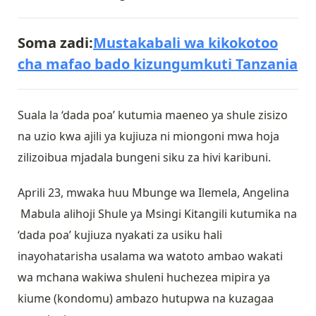
Soma zadi:
Mustakabali wa kikokotoo
cha mafao bado kizungumkuti Tanzania
Suala la ‘dada poa’ kutumia maeneo ya shule zisizo
na uzio kwa ajili ya kujiuza ni miongoni mwa hoja
zilizoibua mjadala bungeni siku za hivi karibuni.
Aprili 23, mwaka huu Mbunge wa Ilemela, Angelina
Mabula alihoji Shule ya Msingi Kitangili kutumika na
‘dada poa’ kujiuza nyakati za usiku hali
inayohatarisha usalama wa watoto ambao wakati
wa mchana wakiwa shuleni huchezea mipira ya
kiume (kondomu) ambazo hutupwa na kuzagaa