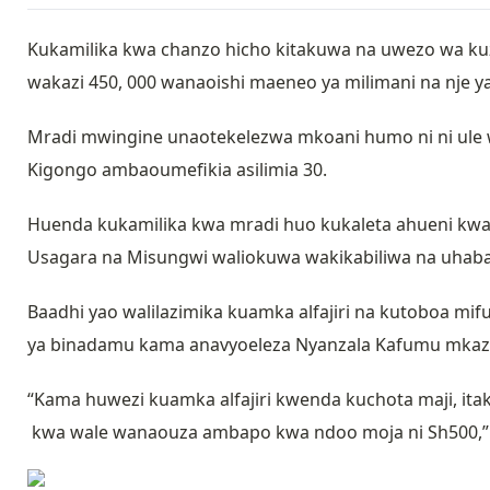
Kukamilika kwa chanzo hicho kitakuwa na uwezo wa kuzali
wakazi 450, 000 wanaoishi maeneo ya milimani na nje ya 
Mradi mwingine unaotekelezwa mkoani humo ni ni ule wa
Kigongo ambaoumefikia asilimia 30.
Huenda kukamilika kwa mradi huo kukaleta ahueni kw
Usagara na Misungwi waliokuwa wakikabiliwa na uhaba w
Baadhi yao walilazimika kuamka alfajiri na kutoboa mif
ya binadamu kama anavyoeleza Nyanzala Kafumu mkazi 
“Kama huwezi kuamka alfajiri kwenda kuchota maji, itak
kwa wale wanaouza ambapo kwa ndoo moja ni Sh500,”