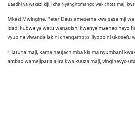
Baadhi ya wakazi kijiji cha Nyangh’omango wakichota maji kwa
Mkazi Mwingine, Peter Deus amesema kwa sasa mji 
idadi kubwa ya watu wanaoishi kwenye maeneo hayo hu
vyuo na viwanda lakini changamoto iliyopo ni ukosefu w
“Hatuna maji, kama haujachimba kisima nyumbani kwako
ambao wamejipatia ajira kwa kuuza maji, vinginevyo u