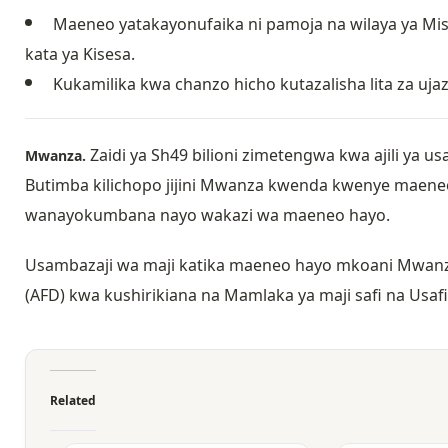
Maeneo yatakayonufaika ni pamoja na wilaya ya Mis
kata ya Kisesa.
Kukamilika kwa chanzo hicho kutazalisha lita za ujaz
Zaidi ya Sh49 bilioni zimetengwa kwa ajili ya 
Mwanza.
Butimba kilichopo jijini Mwanza kwenda kwenye maeneo y
wanayokumbana nayo wakazi wa maeneo hayo.
Usambazaji wa maji katika maeneo hayo mkoani Mwanz
(AFD) kwa kushirikiana na Mamlaka ya maji safi na Usa
Related