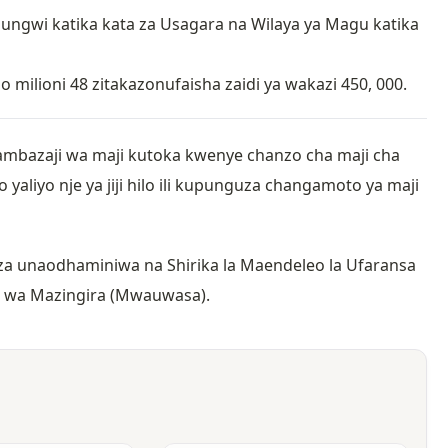
ungwi katika kata za Usagara na Wilaya ya Magu katika
o milioni 48 zitakazonufaisha zaidi ya wakazi 450, 000.
usambazaji wa maji kutoka kwenye chanzo cha maji cha
aliyo nje ya jiji hilo ili kupunguza changamoto ya maji
a unaodhaminiwa na Shirika la Maendeleo la Ufaransa
fi wa Mazingira (Mwauwasa).