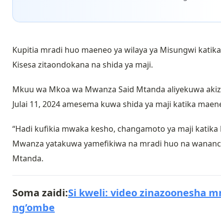
Kupitia mradi huo maeneo ya wilaya ya Misungwi katika
Kisesa zitaondokana na shida ya maji.
Mkuu wa Mkoa wa Mwanza Said Mtanda aliyekuwa akiz
Julai 11, 2024 amesema kuwa shida ya maji katika maen
“Hadi kufikia mwaka kesho, changamoto ya maji katika k
Mwanza yatakuwa yamefikiwa na mradi huo na wananc
Mtanda.
Soma zaidi:
Si kweli: video zinazoonesha
ng’ombe