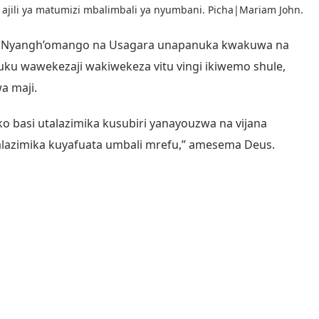
 ajili ya matumizi mbalimbali ya nyumbani. Picha|Mariam John.
wa Nyangh’omango na Usagara unapanuka kwakuwa na
ku wawekezaji wakiwekeza vitu vingi ikiwemo shule,
a maji.
 basi utalazimika kusubiri yanayouzwa na vijana
talazimika kuyafuata umbali mrefu,” amesema Deus.