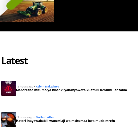
Latest
12 hours ago
·
Kelvin Makwinya
Maboresho mifumo ya kibenki yanavyoweza kuathiri uchumi Tanzania
17 hours ago
·
Method Allen
Hatari inayowakabili watumiaji wa mshumaa kwa muda mrefu