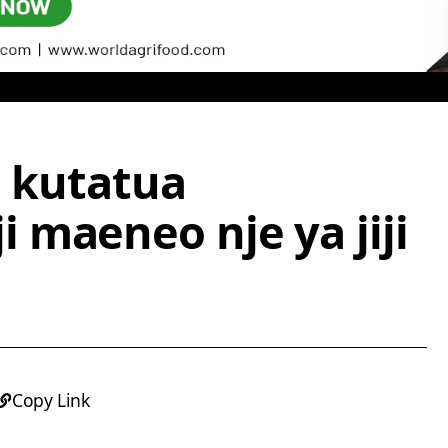
i kutatua
 maeneo nje ya jiji
Copy Link