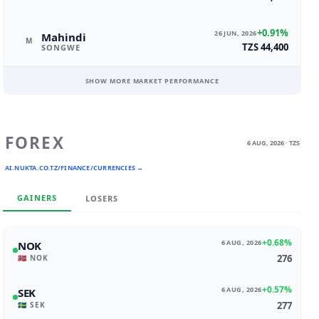
+0.91%
26 JUN, 2026
Mahindi
M
TZS 44,400
SONGWE
SHOW MORE MARKET PERFORMANCE
FOREX
6 AUG, 2026 · TZS
AI.NUKTA.CO.TZ/FINANCE/CURRENCIES →
GAINERS
LOSERS
+0.68%
6 AUG, 2026
NOK
276
🇳🇴 NOK
+0.57%
6 AUG, 2026
SEK
277
🇸🇪 SEK