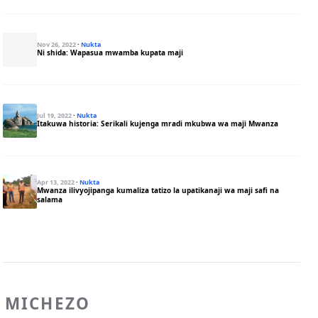
Nov 26, 2022
·
Nukta
Ni shida: Wapasua mwamba kupata maji
Jul 19, 2022
·
Nukta
Itakuwa historia: Serikali kujenga mradi mkubwa wa maji Mwanza
Apr 13, 2022
·
Nukta
Mwanza ilivyojipanga kumaliza tatizo la upatikanaji wa maji safi na
salama
MICHEZO