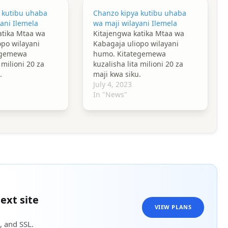
 kutibu uhaba
Chanzo kipya kutibu uhaba
ani Ilemela
wa maji wilayani Ilemela
atika Mtaa wa
Kitajengwa katika Mtaa wa
opo wilayani
Kabagaja uliopo wilayani
egemewa
humo. Kitategemewa
 milioni 20 za
kuzalisha lita milioni 20 za
.
maji kwa siku.
July 4, 2023
In "News"
ext site
VIEW PLANS
, and SSL.