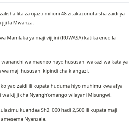
sha lita za ujazo milioni 48 zitakazonufaisha zaidi ya
jiji la Mwanza.
 Mamlaka ya maji vijijini (RUWASA) katika eneo la
a wananchi wa maeneo hayo hususani wakazi wa kata ya
a maji hususani kipindi cha kiangazi.
uko yao zaidi ili kupata huduma hiyo muhimu kwa afya
wa kijiji cha Nyangh’omango wilayani Misungwi.
ulazimu kuandaa Sh2, 000 hadi 2,500 ili kupata maji
 amesema Nyanzala.