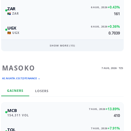
+0.43%
6 AUG, 2026
ZAR
161
🇿🇦 ZAR
+0.36%
6 AUG, 2026
UGX
0.7039
🇺🇬 UGX
SHOW MORE (
15
)
MASOKO
7 AUG, 2026 · TZS
AI.NUKTA.CO.TZ/FINANCE →
GAINERS
LOSERS
+13.89%
7 AUG, 2026
MCB
410
154,311 VOL
+7.91%
7 AUG, 2026
TOL