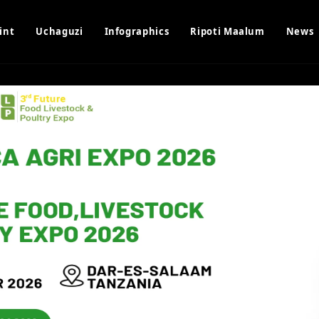
int
Uchaguzi
Infographics
Ripoti Maalum
News