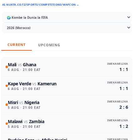
AI.NUKTA.CO.TZ/SPORTS/COMPETITIONS/WAFCON →
CURRENT
UPCOMING
IMEKAMILIKA
Mali
vs
Ghana
1 : 1
6 AUG
· 21:00 EAT
IMEKAMILIKA
Kape Verde
vs
Kamerun
1 : 1
6 AUG
· 21:00 EAT
IMEKAMILIKA
Misri
vs
Nigeria
2 : 6
5 AUG
· 21:00 EAT
IMEKAMILIKA
Malawi
vs
Zambia
1 : 2
5 AUG
· 21:00 EAT
IMEKAMILIKA