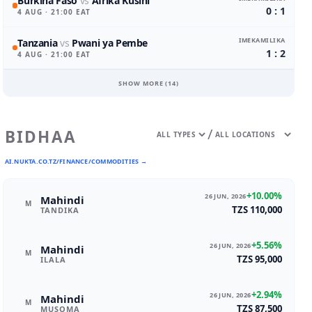
Burkina Faso
vs
Afrika Kusini
0 : 1
4 AUG
· 21:00 EAT
IMEKAMILIKA
Tanzania
vs
Pwani ya Pembe
1 : 2
4 AUG
· 21:00 EAT
SHOW MORE (
14
)
/
BIDHAA
AI.NUKTA.CO.TZ/FINANCE/COMMODITIES →
+10.00%
26 JUN, 2026
Mahindi
M
TZS 110,000
TANDIKA
+5.56%
26 JUN, 2026
Mahindi
M
TZS 95,000
ILALA
+2.94%
26 JUN, 2026
Mahindi
M
TZS 87,500
MUSOMA