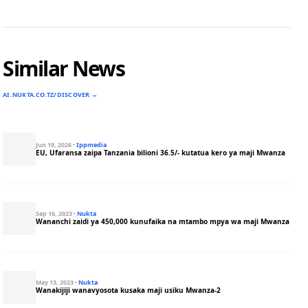
Similar News
AI.NUKTA.CO.TZ/DISCOVER →
Jun 19, 2026
·
Ippmedia
EU, Ufaransa zaipa Tanzania bilioni 36.5/- kutatua kero ya maji Mwanza
Sep 16, 2023
·
Nukta
Wananchi zaidi ya 450,000 kunufaika na mtambo mpya wa maji Mwanza
May 13, 2023
·
Nukta
Wanakijiji wanavyosota kusaka maji usiku Mwanza-2