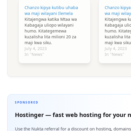
Chanzo kipya kutibu uhaba
Chanzo kipya
wa maji wilayani Ilemela
wa maji wilay
Kitajengwa katika Mtaa wa
Kitajengwa k
Kabagaja uliopo wilayani
Kabagaja uli
humo. Kitategemewa
humo. Kitat
kuzalisha lita milioni 20 za
kuzalisha lita
maji kwa siku.
maji kwa siku
July 4, 2023
July 4, 2023
In "News"
In "News"
SPONSORED
Hostinger — fast web hosting for your n
Use the Nukta referral for a discount on hosting, domains