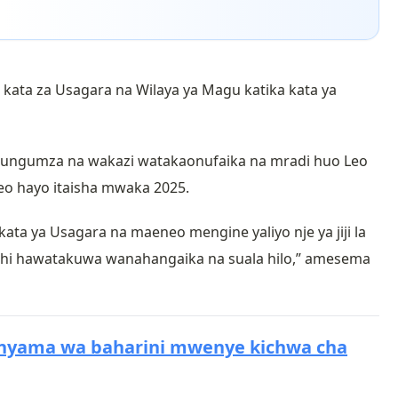
 kata za Usagara na Wilaya ya Magu katika kata ya
ungumza na wakazi watakaonufaika na mradi huo Leo
eo hayo itaisha mwaka 2025.
ata ya Usagara na maeneo mengine yaliyo nje ya jiji la
hi hawatakuwa wanahangaika na suala hilo,” amesema
 mnyama wa baharini mwenye kichwa cha