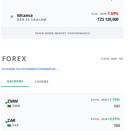
-7.69%
3 JUL, 2026
Mtama
M
TZS 120,000
DAR ES SAALAM
SHOW MORE MARKET PERFORMANCE
FOREX
9 AUG, 2026 · TZS
AI.NUKTA.CO.TZ/FINANCE/CURRENCIES →
GAINERS
LOSERS
+1.79%
9 AUG, 2026
ZMW
141
🇿🇲 ZMW
+0.95%
9 AUG, 2026
ZAR
163
🇿🇦 ZAR