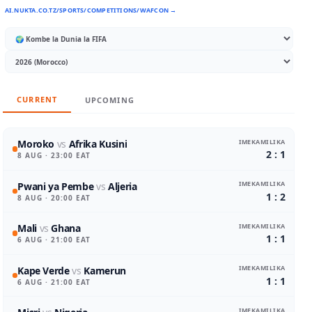
AI.NUKTA.CO.TZ/SPORTS/COMPETITIONS/WAFCON →
CURRENT
UPCOMING
IMEKAMILIKA
Moroko
vs
Afrika Kusini
2 : 1
8 AUG
· 23:00 EAT
IMEKAMILIKA
Pwani ya Pembe
vs
Aljeria
1 : 2
8 AUG
· 20:00 EAT
IMEKAMILIKA
Mali
vs
Ghana
1 : 1
6 AUG
· 21:00 EAT
IMEKAMILIKA
Kape Verde
vs
Kamerun
1 : 1
6 AUG
· 21:00 EAT
IMEKAMILIKA