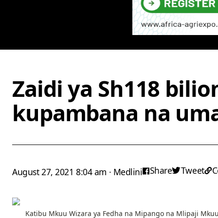
Zaidi ya Sh118 bili
kupambana na umas
Share
Tweet
C
August 27, 2021 8:04 am · Medlini
Katibu Mkuu Wizara ya Fedha na Mipango na Mlipaji Mkuu