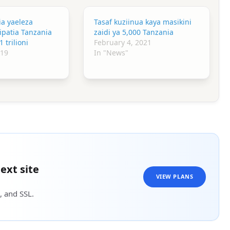
ia yaeleza
Tasaf kuziinua kaya masikini
ipatia Tanzania
zaidi ya 5,000 Tanzania
trilioni
February 4, 2021
019
In "News"
ext site
VIEW PLANS
, and SSL.