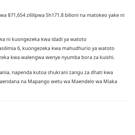
wa 871,654 zililipwa Sh171.8 bilioni na matokeo yake ni
wa ni kuongezeka kwa idadi ya watoto
silimia 6, kuongezeka kwa mahudhurio ya watoto
ezeka kwa walengwa wenye nyumba bora za kuishi.
ania, napenda kutoa shukrani zangu za dhati kwa
naendana na Mapango wetu wa Maendelo wa Miaka