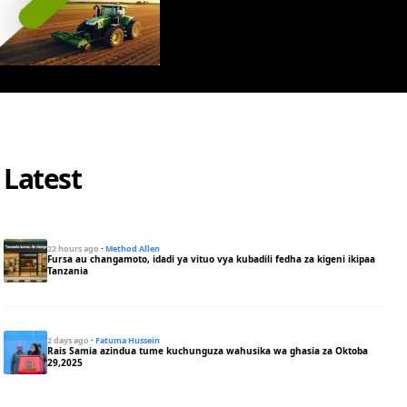
Latest
22 hours ago
·
Method Allen
Fursa au changamoto, idadi ya vituo vya kubadili fedha za kigeni ikipaa
Tanzania
2 days ago
·
Fatuma Hussein
Rais Samia azindua tume kuchunguza wahusika wa ghasia za Oktoba
29,2025