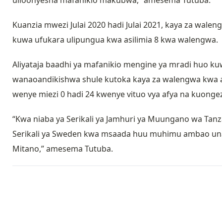
Kuanzia mwezi Julai 2020 hadi Julai 2021, kaya za waleng
kuwa ufukara ulipungua kwa asilimia 8 kwa walengwa.
Aliyataja baadhi ya mafanikio mengine ya mradi huo ku
wanaoandikishwa shule kutoka kaya za walengwa kwa a
wenye miezi 0 hadi 24 kwenye vituo vya afya na kuong
“Kwa niaba ya Serikali ya Jamhuri ya Muungano wa Tanz
Serikali ya Sweden kwa msaada huu muhimu ambao u
Mitano,” amesema Tutuba.