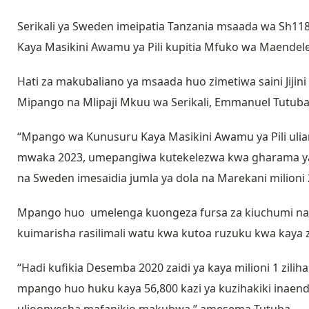
Serikali ya Sweden imeipatia Tanzania msaada wa Sh118 
Kaya Masikini Awamu ya Pili kupitia Mfuko wa Maendeleo
Hati za makubaliano ya msaada huo zimetiwa saini Jiji
Mipango na Mlipaji Mkuu wa Serikali, Emmanuel Tutuba 
“Mpango wa Kunusuru Kaya Masikini Awamu ya Pili uli
mwaka 2023, umepangiwa kutekelezwa kwa gharama ya do
na Sweden imesaidia jumla ya dola na Marekani milioni
Mpango huo umelenga kuongeza fursa za kiuchumi na k
kuimarisha rasilimali watu kwa kutoa ruzuku kwa kaya
“Hadi kufikia Desemba 2020 zaidi ya kaya milioni 1 zili
mpango huo huku kaya 56,800 kazi ya kuzihakiki inaen
ulioonyesha mafanikio makubwa,” amesema Tutuba.