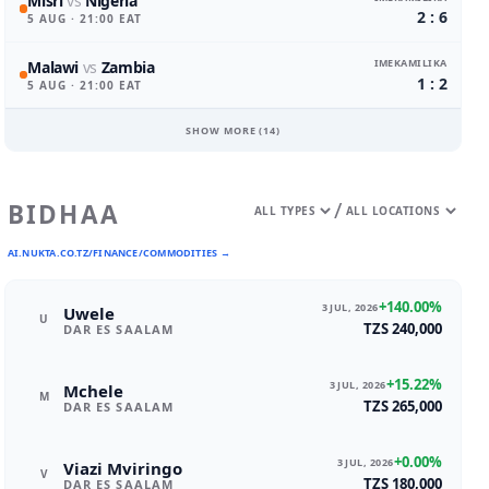
Misri
vs
Nigeria
2 : 6
5 AUG
· 21:00 EAT
IMEKAMILIKA
Malawi
vs
Zambia
1 : 2
5 AUG
· 21:00 EAT
SHOW MORE (
14
)
/
BIDHAA
AI.NUKTA.CO.TZ/FINANCE/COMMODITIES →
+140.00%
3 JUL, 2026
Uwele
U
TZS 240,000
DAR ES SAALAM
+15.22%
3 JUL, 2026
Mchele
M
TZS 265,000
DAR ES SAALAM
+0.00%
3 JUL, 2026
Viazi Mviringo
V
TZS 180,000
DAR ES SAALAM