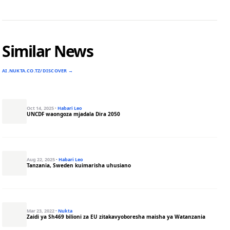
Similar News
AI.NUKTA.CO.TZ/DISCOVER →
Oct 14, 2025
·
Habari Leo
UNCDF waongoza mjadala Dira 2050
Aug 22, 2025
·
Habari Leo
Tanzania, Sweden kuimarisha uhusiano
Mar 23, 2022
·
Nukta
Zaidi ya Sh469 bilioni za EU zitakavyoboresha maisha ya Watanzania