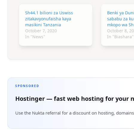
Sh44.1 bilioni za Uswiss
Benki ya Dun
zitakavyonufaisha kaya
sababu za ku
masikini Tanzania
mkopo wa Sh1 
October 7, 2020
October 8, 2
In "News"
In "Biashara"
SPONSORED
Hostinger — fast web hosting for your n
Use the Nukta referral for a discount on hosting, domains