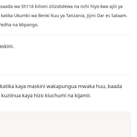
aada wa Sh118 bilioni zilizotolewa na nchi hiyo kwa ajili ya
atika Ukumbi wa Benki Kuu ya Tanzania, Jijini Dar es Salaam.
 Fedha na Mipango.
skini.
 katika kaya maskini wakapungua mwaka huu, baada
 kuziinua kaya hizo kiuchumi na kijamii.