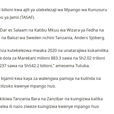
bilioni kwa ajili ya utekelezaji wa Mpango wa Kunusuru
 ya Jamii (TASAF).
ni Dar es Salaam na Katibu Mkuu wa Wizara ya Fedha na
na Balozi wa Sweden nchini Tanzania, Anders Sjöberg.
anza kutekelezwa mwaka 2020 na unatarajiwa kukamilika
la za Marekani milioni 883.3 sawa na Sh2.02 trilioni
 237 sawa na Sh542.2 bilioni,” amesema Tutuba.
ijamii kwa kaya za walengwa pamoja na kulinda na
 zilizoko kwenye mpango huo.
hakikiwa Tanzania Bara na Zanzibar na kuingizwa katika
delea ili nazo ziweze kuingizwa kwenye mpango huo