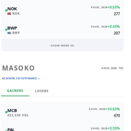
+0.53%
9 AUG, 2026
NOK
277
🇳🇴 NOK
+0.43%
9 AUG, 2026
BWP
207
🇧🇼 BWP
SHOW MORE (
9
)
MASOKO
9 AUG, 2026 · TZS
AI.NUKTA.CO.TZ/FINANCE →
GAINERS
LOSERS
+14.63%
9 AUG, 2026
MCB
470
423,330 VOL
+3.33%
9 AUG, 2026
PAL