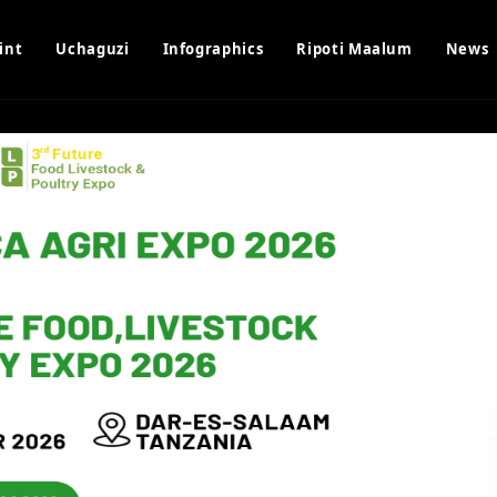
int
Uchaguzi
Infographics
Ripoti Maalum
News