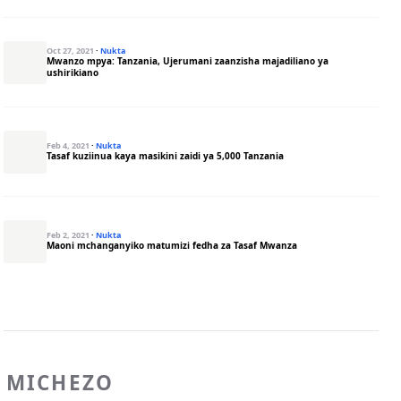
Oct 27, 2021
·
Nukta
Mwanzo mpya: Tanzania, Ujerumani zaanzisha majadiliano ya
ushirikiano
Feb 4, 2021
·
Nukta
Tasaf kuziinua kaya masikini zaidi ya 5,000 Tanzania
Feb 2, 2021
·
Nukta
Maoni mchanganyiko matumizi fedha za Tasaf Mwanza
MICHEZO