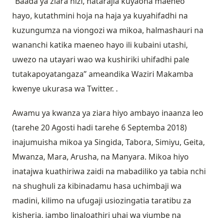
“Baada ya ziara hizi, natarajia kuyaona maeneo
hayo, kutathmini hoja na haja ya kuyahifadhi na
kuzungumza na viongozi wa mikoa, halmashauri na
wananchi katika maeneo hayo ili kubaini utashi,
uwezo na utayari wao wa kushiriki uhifadhi pale
tutakapoyatangaza” ameandika Waziri Makamba
kwenye ukurasa wa Twitter. .
Awamu ya kwanza ya ziara hiyo ambayo inaanza leo
(tarehe 20 Agosti hadi tarehe 6 Septemba 2018)
inajumuisha mikoa ya Singida, Tabora, Simiyu, Geita,
Mwanza, Mara, Arusha, na Manyara. Mikoa hiyo
inatajwa kuathiriwa zaidi na mabadiliko ya tabia nchi
na shughuli za kibinadamu hasa uchimbaji wa
madini, kilimo na ufugaji usiozingatia taratibu za
kisheria, jambo linaloathiri uhai wa viumbe na