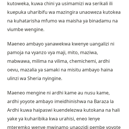
kutoweka, kuwa chini ya usimamizi wa serikali ili
kuepuka uharibifu wa mazingira unaoweza kutokea
na kuhatarisha mfumo wa maisha ya binadamu na
viumbe wengine.
Maeneo ambayo yanawekwa kwenye uangalizi ni
pamoja na vyanzo vya maji, mito, maziwa,
mabwawa, milima na vilima, chemichemi, ardhi
oevu, mazalia ya samaki na misitu ambayo haina
ulinzi wa Sheria nyingine.
Maeneo mengine ni ardhi kame au nusu kame,
ardhi yoyote ambayo imeidhinishwa na Baraza la
Ardhi kuwa haipaswi kuendelezwa kutokana na hali
yake ya kuharibika kwa urahisi, eneo lenye
mteremko wenye mwinamo unaozidi pembe yoyote