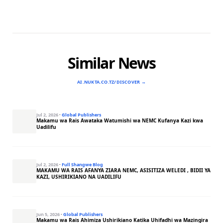
Similar News
AI.NUKTA.CO.TZ/DISCOVER →
Jul 2, 2026
·
Global Publishers
Makamu wa Rais Awataka Watumishi wa NEMC Kufanya Kazi kwa
Uadilifu
Jul 2, 2026
·
Full Shangwe Blog
MAKAMU WA RAIS AFANYA ZIARA NEMC, ASISITIZA WELEDI , BIDII YA
KAZI, USHIRIKIANO NA UADILIFU
Jun 5, 2026
·
Global Publishers
Makamu wa Rais Ahimiza Ushirikiano Katika Uhifadhi wa Mazingira