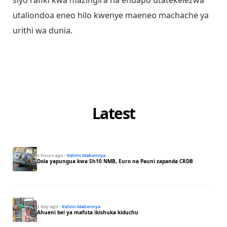
utaliondoa eneo hilo kwenye maeneo machache ya
urithi wa dunia.
Latest
2 hours ago
·
Kelvin Makwinya
Dola yapungua kwa Sh10 NMB, Euro na Pauni zapanda CRDB
1 day ago
·
Kelvin Makwinya
Ahueni bei ya mafuta ikishuka kiduchu