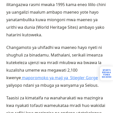
ilitangazwa rasmi mwaka 1995 kama eneo lililo chini
ya uangalizi maalum ambapo maeneo yote hayo
yanatambulika kuwa miongoni mwa maeneo ya
urithi wa dunia (World Heritage Sites) ambayo yako
hatarini kutoweka.
Changamoto ya uhifadhi wa maeneo hayo nyeti ni
shughuli za binadamu. Mathalani, serikali imeanza
kutekeleza ujenzi wa mradi mkubwa wa bwawa la
kuzalisha umeme wa megawati 2,100
SPORTS
BIDHAA
FOREX
kwenye
maporomoko ya maji ya Stiegler Gorge
MASOKO
yaliyopo ndani ya mbuga ya wanyama ya Selous.
Taasisi za kimataifa na wanaharakati wa mazingira
kwa nyakati tofauti wameukataa mradi huo wakidai
siyo rafiki kwa mazingira na endapo utatekelezwa