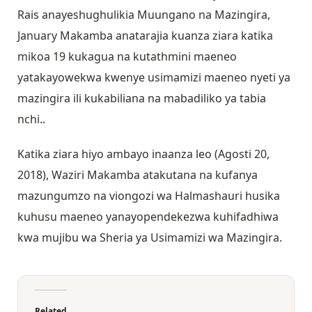
Rais anayeshughulikia Muungano na Mazingira,
January Makamba anatarajia kuanza ziara katika
mikoa 19 kukagua na kutathmini maeneo
yatakayowekwa kwenye usimamizi maeneo nyeti ya
mazingira ili kukabiliana na mabadiliko ya tabia
nchi..
Katika ziara hiyo ambayo inaanza leo (Agosti 20,
2018), Waziri Makamba atakutana na kufanya
mazungumzo na viongozi wa Halmashauri husika
kuhusu maeneo yanayopendekezwa kuhifadhiwa
kwa mujibu wa Sheria ya Usimamizi wa Mazingira.
Related