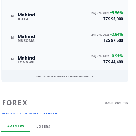
+5.56%
26 JUN, 2026
Mahindi
M
TZS 95,000
ILALA
+2.94%
26 JUN, 2026
Mahindi
M
TZS 87,500
MUSOMA
+0.91%
26 JUN, 2026
Mahindi
M
TZS 44,400
SONGWE
SHOW MORE MARKET PERFORMANCE
FOREX
8 AUG, 2026 · TZS
AI.NUKTA.CO.TZ/FINANCE/CURRENCIES →
GAINERS
LOSERS