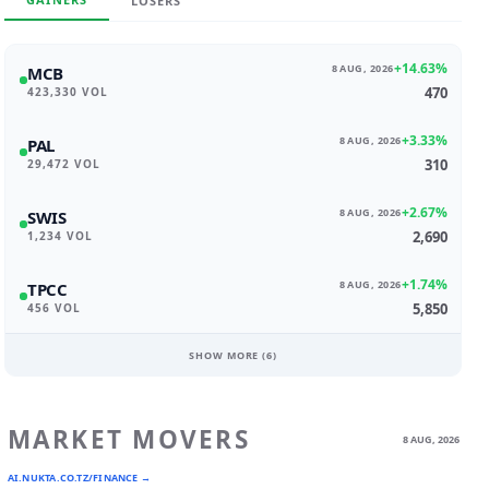
LOSERS
+14.63%
8 AUG, 2026
MCB
470
423,330 VOL
+3.33%
8 AUG, 2026
PAL
310
29,472 VOL
+2.67%
8 AUG, 2026
SWIS
2,690
1,234 VOL
+1.74%
8 AUG, 2026
TPCC
5,850
456 VOL
SHOW MORE (
6
)
MARKET MOVERS
8 AUG, 2026
AI.NUKTA.CO.TZ/FINANCE →