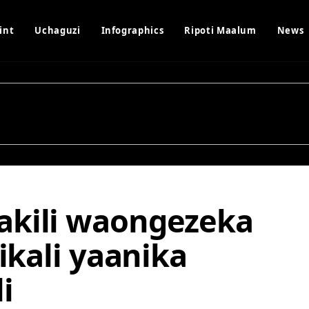
int
Uchaguzi
Infographics
Ripoti Maalum
News
akili waongezeka
ikali yaanika
i