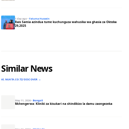
1 day ago
·
Fatuma Hussein
Rais Samia azindua tume kuchunguza wahusika wa ghasia za Oktoba
29,2025
Similar News
AI.NUKTA.CO.TZ/DISCOVER →
May 11, 2026
·
Bongo5
Mchengerwa: Kliniki za kisukari na shindikizo la damu zaongezeka