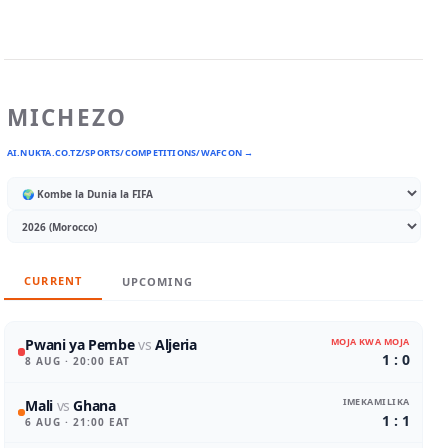
MICHEZO
AI.NUKTA.CO.TZ/SPORTS/COMPETITIONS/WAFCON →
CURRENT
UPCOMING
MOJA KWA MOJA
Pwani ya Pembe
vs
Aljeria
1 : 0
8 AUG
· 20:00 EAT
IMEKAMILIKA
Mali
vs
Ghana
1 : 1
6 AUG
· 21:00 EAT