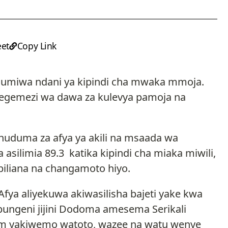
et
Copy Link
udumiwa ndani ya kipindi cha mwaka mmoja.
tegemezi wa dawa za kulevya pamoja na
 huduma za afya ya akili na msaada wa
 asilimia 89.3 katika kipindi cha miaka miwili,
abiliana na changamoto hiyo.
ya aliyekuwa akiwasilisha bajeti yake kwa
bungeni jijini Dodoma amesema Serikali
m yakiwemo watoto, wazee na watu wenye