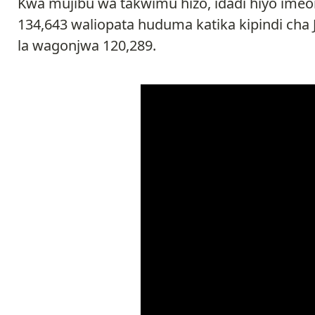
Kwa mujibu wa takwimu hizo, idadi hiyo ime
134,643 waliopata huduma katika kipindi cha 
la wagonjwa 120,289.