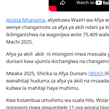
Jenista Mhagama
, aliyekuwa Waziri wa Afya 
wenye changamoto za afya ya akili ndani ya k
ikilinganishwa na wagonjwa wote 75,409 walio
Machi 2025.
Afya ya akili akili ni miongoni mwa masuala y
duniani kwa ujumla ikichangiwa na changam
Mwaka 2025, Shirika la Afya Duniani
(WHO)
li
wanahitaji huduma za afya ya akili na msaada
kubwa la mahitaji haya muhimu.
Kwa kutambua umuhimu wa suala hilo, Wizara 
miongoni mwa vipaumbele 11 vya wizara hiyo a