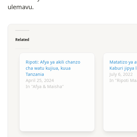
ulemavu.
Related
Ripoti: Afya ya akili chanzo
Matatizo ya af
cha watu kujiua, kuua
Kaburi jipya
Tanzania
July 6, 2022
April 25, 2024
In "Ripoti M
In "Afya & Maisha"