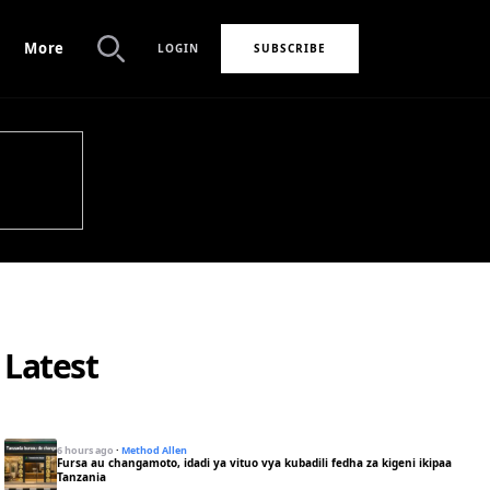
More
LOGIN
SUBSCRIBE
Search
Latest
6 hours ago
·
Method Allen
Fursa au changamoto, idadi ya vituo vya kubadili fedha za kigeni ikipaa
Tanzania