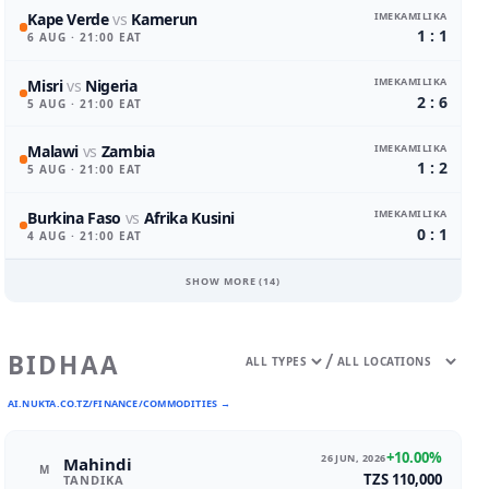
IMEKAMILIKA
Kape Verde
vs
Kamerun
1 : 1
6 AUG
· 21:00 EAT
IMEKAMILIKA
Misri
vs
Nigeria
2 : 6
5 AUG
· 21:00 EAT
IMEKAMILIKA
Malawi
vs
Zambia
1 : 2
5 AUG
· 21:00 EAT
IMEKAMILIKA
Burkina Faso
vs
Afrika Kusini
0 : 1
4 AUG
· 21:00 EAT
SHOW MORE (
14
)
/
BIDHAA
AI.NUKTA.CO.TZ/FINANCE/COMMODITIES →
+10.00%
26 JUN, 2026
Mahindi
M
TZS 110,000
TANDIKA