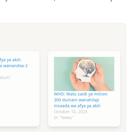
ya ya akili:
 la wanandoa-2
aalum"
WHO: Watu zaidi ya milioni
300 duniani wanahitaji
msaada wa afya ya akili
October 10, 2025
In "News"