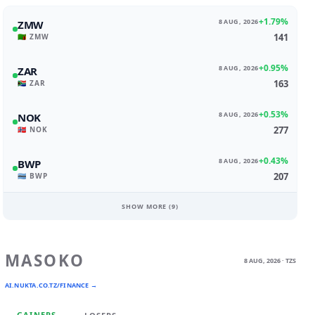
+1.79%
8 AUG, 2026
ZMW
141
🇿🇲 ZMW
+0.95%
8 AUG, 2026
ZAR
163
🇿🇦 ZAR
+0.53%
8 AUG, 2026
NOK
277
🇳🇴 NOK
+0.43%
8 AUG, 2026
BWP
207
🇧🇼 BWP
SHOW MORE (
9
)
MASOKO
8 AUG, 2026 · TZS
AI.NUKTA.CO.TZ/FINANCE →
GAINERS