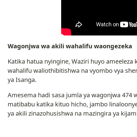
Wagonjwa wa akili wahalifu waongezeka
Katika hatua nyingine, Waziri huyo ameeleza
wahalifu waliothibitishwa na vyombo vya she
ya Isanga.
Amesema hadi sasa jumla ya wagonjwa 474 wa
matibabu katika kituo hicho, jambo linaloon
ya akili zinazohusishwa na mazingira ya kijam