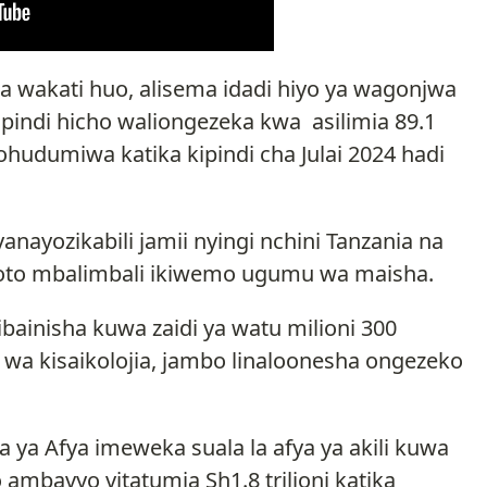
wa wakati huo, alisema idadi hiyo ya wagonjwa
ipindi hicho waliongezeka kwa asilimia 89.1
hudumiwa katika kipindi cha Julai 2024 hadi
anayozikabili jamii nyingi nchini Tanzania na
oto mbalimbali ikiwemo ugumu wa maisha.
libainisha kuwa zaidi ya watu milioni 300
 wa kisaikolojia, jambo linaloonesha ongezeko
ya Afya imeweka suala la afya ya akili kuwa
mbavyo vitatumia Sh1.8 trilioni katika