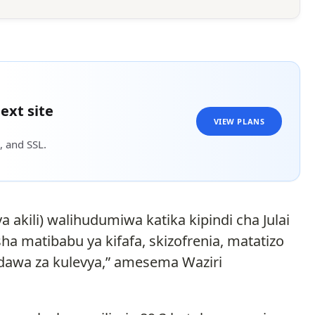
ext site
VIEW PLANS
, and SSL.
akili) walihudumiwa katika kipindi cha Julai
a matibabu ya kifafa, skizofrenia, matatizo
dawa za kulevya,” amesema Waziri