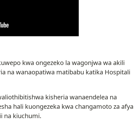
 kuwepo kwa ongezeko la wagonjwa wa akili
ria na wanaopatiwa matibabu katika Hospitali
liothibitishwa kisheria wanaendelea na
yesha hali kuongezeka kwa changamoto za afya
ii na kiuchumi.