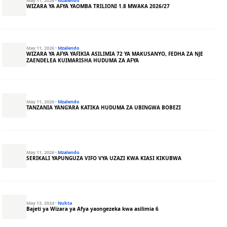
May 11, 2026
·
Mzalendo
WIZARA YA AFYA YAOMBA TRILIONI 1.8 MWAKA 2026/27
May 11, 2026
·
Mzalendo
WIZARA YA AFYA YAFIKIA ASILIMIA 72 YA MAKUSANYO, FEDHA ZA NJE
ZAENDELEA KUIMARISHA HUDUMA ZA AFYA
May 11, 2026
·
Mzalendo
TANZANIA YANG’ARA KATIKA HUDUMA ZA UBINGWA BOBEZI
May 11, 2026
·
Mzalendo
SERIKALI YAPUNGUZA VIFO VYA UZAZI KWA KIASI KIKUBWA
May 13, 2024
·
Nukta
Bajeti ya Wizara ya Afya yaongezeka kwa asilimia 6