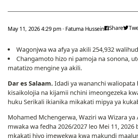
Share
Twe
May 11, 2026 4:29 pm · Fatuma Hussein
Wagonjwa wa afya ya akili 254,932 walih
Changamoto hizo ni pamoja na sonona, u
matatizo mengine ya akili.
Dar es Salaam.
Idadi ya wananchi waliopata
kisaikolojia na kijamii nchini imeongezeka kwa
huku Serikali ikianika mikakati mipya ya kuk
Mohamed Mchengerwa, Waziri wa Wizara ya Af
mwaka wa fedha 2026/2027 leo Mei 11, 2026 
mkakati hiyo imewekwa kwa makundi maalu