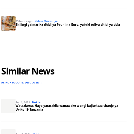
23 hours ago
·
Kelvin Makwinya
Shilingi yaimarika dhidi ya Pauni na Euro, yabaki tulivu dhidi ya dola
Similar News
AI.NUKTA.CO.TZ/DISCOVER →
Sep 1, 2021
·
Nukta
Wataalamu: Haya yatasaidia wanawake wengi kujitokeza chanjo ya
Uviko-19 Tanzania