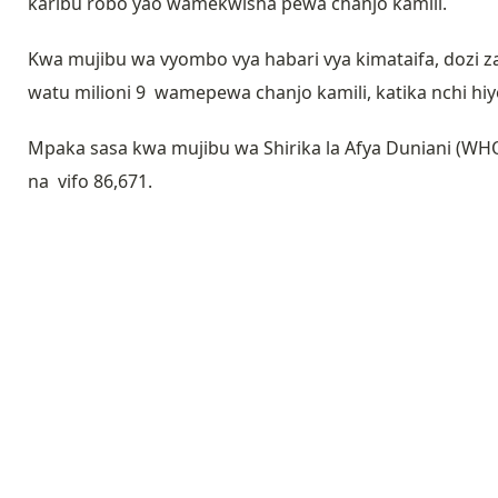
karibu robo yao wamekwisha pewa chanjo kamili.
Kwa mujibu wa vyombo vya habari vya kimataifa, dozi za
watu milioni 9 wamepewa chanjo kamili, katika nchi hiy
Mpaka sasa kwa mujibu wa Shirika la Afya Duniani (WH
na vifo 86,671.