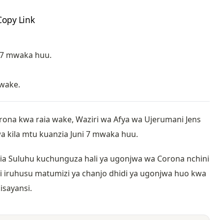
Copy Link
i 7 mwaka huu.
 wake.
rona kwa raia wake, Waziri wa Afya wa Ujerumani Jens
a kila mtu kuanzia Juni 7 mwaka huu.
ia Suluhu kuchunguza hali ya ugonjwa wa Corona nchini
ali iruhusu matumizi ya chanjo dhidi ya ugonjwa huo kwa
isayansi.