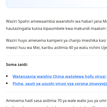
Waziri Spahn amewaambia waandishi wa habari jana Me
hautazingatia kutoa kipaumbele kwa makundi maalum ya
Waziri huyo amesema kampeni ya chanjo imeshika kasi 
mwezi huu wa Mei, karibu asilimia 40 ya watu nchini 
Soma zaidi:
Watanzania waishio China watolewa hofu virusi
Picha, sauti ya uzushi virusi vya corona zinavy
Amesema hadi sasa asilimia 70 ya wale walio juu ya um