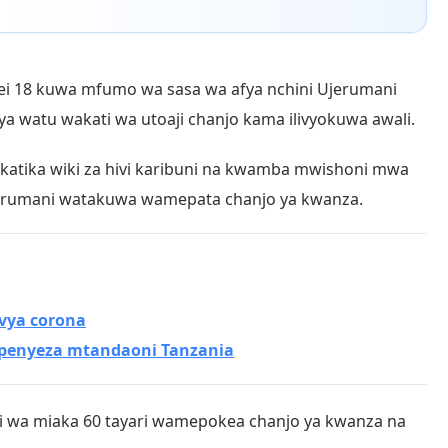
i 18 kuwa mfumo wa sasa wa afya nchini Ujerumani
 watu wakati wa utoaji chanjo kama ilivyokuwa awali.
katika wiki za hivi karibuni na kwamba mwishoni mwa
Ujerumani watakuwa wamepata chanjo ya kwanza.
 vya corona
ojipenyeza mtandaoni Tanzania
ri wa miaka 60 tayari wamepokea chanjo ya kwanza na