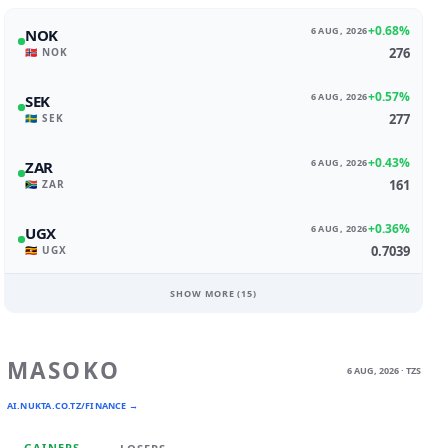
+0.68%
6 AUG, 2026
NOK
276
🇳🇴 NOK
+0.57%
6 AUG, 2026
SEK
277
🇸🇪 SEK
+0.43%
6 AUG, 2026
ZAR
161
🇿🇦 ZAR
+0.36%
6 AUG, 2026
UGX
0.7039
🇺🇬 UGX
SHOW MORE (
15
)
MASOKO
6 AUG, 2026 · TZS
AI.NUKTA.CO.TZ/FINANCE →
GAINERS