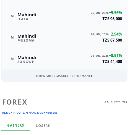
+5.56%
26 JUN, 2026
Mahindi
M
TZS 95,000
ILALA
+2.94%
26 JUN, 2026
Mahindi
M
TZS 87,500
MUSOMA
+0.91%
26 JUN, 2026
Mahindi
M
TZS 44,400
SONGWE
SHOW MORE MARKET PERFORMANCE
FOREX
6 AUG, 2026 · TZS
AI.NUKTA.CO.TZ/FINANCE/CURRENCIES →
GAINERS
LOSERS