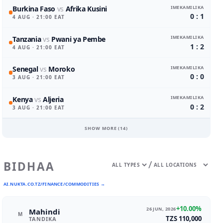
IMEKAMILIKA
Burkina Faso
vs
Afrika Kusini
0 : 1
4 AUG
· 21:00 EAT
IMEKAMILIKA
Tanzania
vs
Pwani ya Pembe
1 : 2
4 AUG
· 21:00 EAT
IMEKAMILIKA
Senegal
vs
Moroko
0 : 0
3 AUG
· 21:00 EAT
IMEKAMILIKA
Kenya
vs
Aljeria
0 : 2
3 AUG
· 21:00 EAT
SHOW MORE (
14
)
/
BIDHAA
AI.NUKTA.CO.TZ/FINANCE/COMMODITIES →
+10.00%
26 JUN, 2026
Mahindi
M
TZS 110,000
TANDIKA