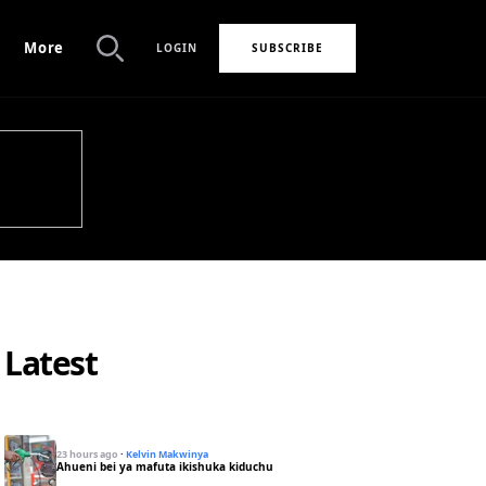
More
LOGIN
SUBSCRIBE
Search
Latest
23 hours ago
·
Kelvin Makwinya
Ahueni bei ya mafuta ikishuka kiduchu