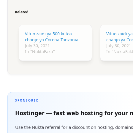
Related
Vituo zaidi ya 500 kutoa
Vituo zaidi y
chanjo ya Corona Tanzania
chanjo ya Co
July 30, 2021
July 30, 2021
In "NuktaFakti"
In "NuktaFakt
SPONSORED
Hostinger — fast web hosting for your n
Use the Nukta referral for a discount on hosting, domains