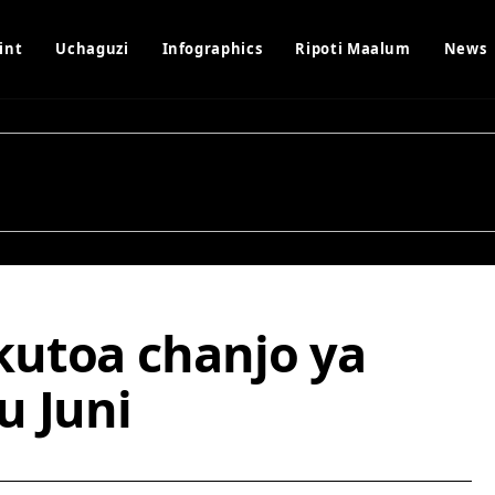
int
Uchaguzi
Infographics
Ripoti Maalum
News
kutoa chanjo ya
u Juni