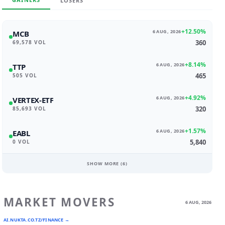
LOSERS
+12.50%
6 AUG, 2026
MCB
360
69,578 VOL
+8.14%
6 AUG, 2026
TTP
465
505 VOL
+4.92%
6 AUG, 2026
VERTEX-ETF
320
85,693 VOL
+1.57%
6 AUG, 2026
EABL
5,840
0 VOL
SHOW MORE (
6
)
MARKET MOVERS
6 AUG, 2026
AI.NUKTA.CO.TZ/FINANCE →