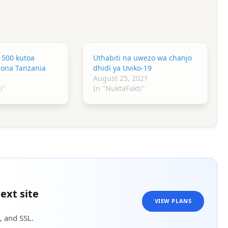
a 500 kutoa
Uthabiti na uwezo wa chanjo
rona Tanzania
dhidi ya Uviko-19
August 25, 2021
i"
In "NuktaFakti"
ext site
VIEW PLANS
, and SSL.