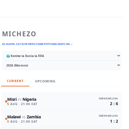
MICHEZO
AI.NUKTA.CO.TZ/SPORTS/COMPETITIONS/WAFCON →
CURRENT
UPCOMING
IMEKAMILIKA
Misri
vs
Nigeria
2 : 6
5 AUG
· 21:00 EAT
IMEKAMILIKA
Malawi
vs
Zambia
1 : 2
5 AUG
· 21:00 EAT