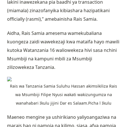
lakini inawezekana pia baadhi ya transaction
(miamala) zinazofanyika kibiashara hazipatikani
officially (rasmi),” amebainisha Rais Samia.
Aidha, Rais Samia amesema wamekubaliana
kuongeza zaidi wawekezaji kwa mataifa hayo mawili
kutoka Watanzania 16 waliowekeza hivi sasa nchini
Msumbiji na kampuni mbili za Msumbiji
zilizowekeza Tanzania.
Rais wa Tanzania Samia Suluhu Hassan akimsikiliza Rais
wa Msumbiji Filipe Nyusi wakati wakizungumza na
wanahabari Ikulu jijini Dar es Salaam.Picha l Ikulu
Maeneo mengine ya ushirikiano yaliyoangaziwa na
marais hao ni pamoja na kilimo, siasa, afya pamoja