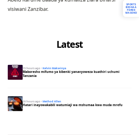
SPORTS
BIDHAA
visiwani Zanzibar.
FOREX
MASOKO
Latest
15 hours ago
·
Kelvin Makwinya
Maboresho mifumo ya kibenki yanavyoweza kuathiri uchumi
Tanzania
20 hours ago
·
Method Allen
Hatari inayowakabili watumiaji wa mshumaa kwa muda mrefu