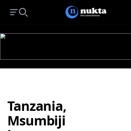
Open main menu
Search
Tanzania,
Msumbiji