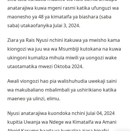
anatarajiwa kuwa mgeni rasmi katika ufunguzi wa
maonesho ya 48 ya kimataifa ya biashara (saba
saba) utakaofanyika Julai 3, 2024.
Ziara ya Rais Nyusi nchini itakuwa ya mwisho kama
kiongozi wa juu wa wa Msumbiji kutokana na kuwa
ukingoni kumaliza mihula miwili ya uongozi wake
utaotamatika mwezi Oktoba 2024.
Awali viongozi hao pia walishuhudia uwekaji saini
wa makubaliano mbalimbali ya ushirikiano katika
maeneo ya ulinzi, elimu.
Nyusi anatarajiwa kuondoka nchini Julai 04, 2024
kupitia Uwanja wa Ndege wa Kimataifa wa Amani
Abeid Karume baada ya kumaliza ziara binafsi