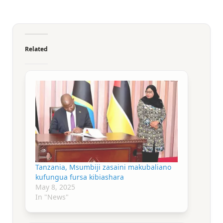
Related
Tanzania, Msumbiji zasaini makubaliano
kufungua fursa kibiashara
May 8, 2025
In "News"