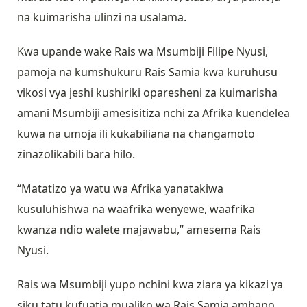
na kuimarisha ulinzi na usalama.
Kwa upande wake Rais wa Msumbiji Filipe Nyusi,
pamoja na kumshukuru Rais Samia kwa kuruhusu
vikosi vya jeshi kushiriki oparesheni za kuimarisha
amani Msumbiji amesisitiza nchi za Afrika kuendelea
kuwa na umoja ili kukabiliana na changamoto
zinazolikabili bara hilo.
“Matatizo ya watu wa Afrika yanatakiwa
kusuluhishwa na waafrika wenyewe, waafrika
kwanza ndio walete majawabu,” amesema Rais
Nyusi.
Rais wa Msumbiji yupo nchini kwa ziara ya kikazi ya
siku tatu kufuatia mualiko wa Rais Samia ambapo