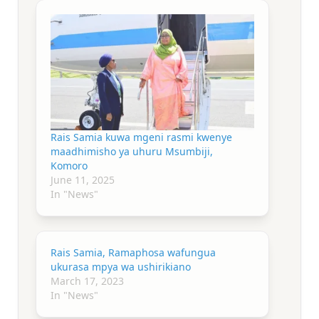
Rais Samia kuwa mgeni rasmi kwenye
maadhimisho ya uhuru Msumbiji,
Komoro
June 11, 2025
In "News"
Rais Samia, Ramaphosa wafungua
ukurasa mpya wa ushirikiano
March 17, 2023
In "News"