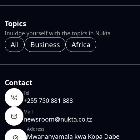
Topics
Inuldge yourself with the topics in Nukta
All
Business
Africa
Contact
Tel
+255 750 881 888
Mail
newsroom@nukta.co.tz
Address
Mwananyamala kwa Kopa Dabe