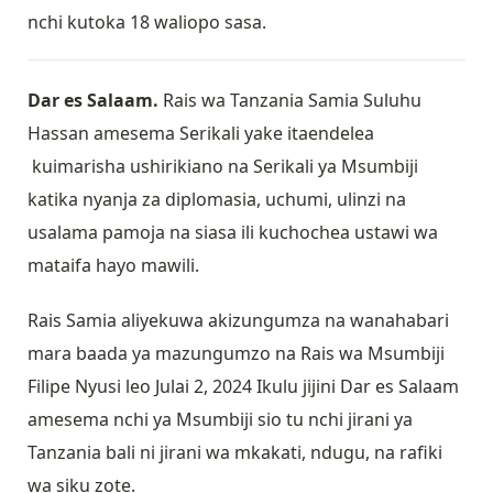
nchi kutoka 18 waliopo sasa.
Dar es Salaam.
Rais wa Tanzania Samia Suluhu
Hassan amesema Serikali yake itaendelea
kuimarisha ushirikiano na Serikali ya Msumbiji
katika nyanja za diplomasia, uchumi, ulinzi na
usalama pamoja na siasa ili kuchochea ustawi wa
mataifa hayo mawili.
Rais Samia aliyekuwa akizungumza na wanahabari
mara baada ya mazungumzo na Rais wa Msumbiji
Filipe Nyusi leo Julai 2, 2024 Ikulu jijini Dar es Salaam
amesema nchi ya Msumbiji sio tu nchi jirani ya
Tanzania bali ni jirani wa mkakati, ndugu, na rafiki
wa siku zote.