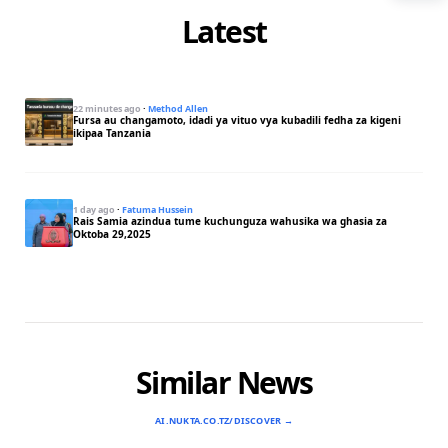
Latest
22 minutes ago
·
Method Allen
Fursa au changamoto, idadi ya vituo vya kubadili fedha za kigeni
ikipaa Tanzania
1 day ago
·
Fatuma Hussein
Rais Samia azindua tume kuchunguza wahusika wa ghasia za
Oktoba 29,2025
Similar News
AI.NUKTA.CO.TZ/DISCOVER →