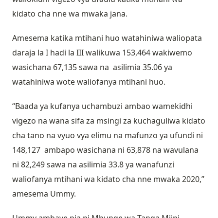
kidato cha nne wa mwaka jana.
Amesema katika mtihani huo watahiniwa waliopata
daraja la I hadi la III walikuwa 153,464 wakiwemo
wasichana 67,135 sawa na asilimia 35.06 ya
watahiniwa wote waliofanya mtihani huo.
“Baada ya kufanya uchambuzi ambao wamekidhi
vigezo na wana sifa za msingi za kuchaguliwa kidato
cha tano na vyuo vya elimu na mafunzo ya ufundi ni
148,127 ambapo wasichana ni 63,878 na wavulana
ni 82,249 sawa na asilimia 33.8 ya wanafunzi
waliofanya mtihani wa kidato cha nne mwaka 2020,”
amesema Ummy.