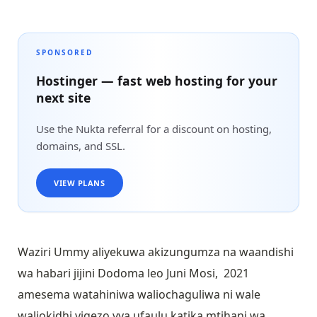
SPONSORED
Hostinger — fast web hosting for your
next site
Use the Nukta referral for a discount on hosting,
domains, and SSL.
VIEW PLANS
Waziri Ummy aliyekuwa akizungumza na waandishi
wa habari jijini Dodoma leo Juni Mosi, 2021
amesema watahiniwa waliochaguliwa ni wale
waliokidhi vigezo vya ufaulu katika mtihani wa