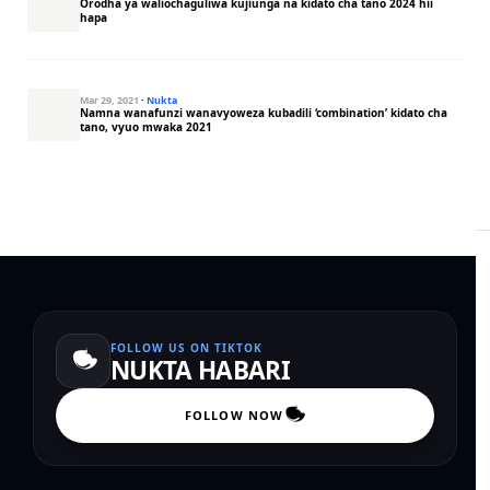
Orodha ya waliochaguliwa kujiunga na kidato cha tano 2024 hii
hapa
Mar 29, 2021
·
Nukta
Namna wanafunzi wanavyoweza kubadili ‘combination’ kidato cha
tano, vyuo mwaka 2021
FOLLOW US ON TIKTOK
NUKTA HABARI
FOLLOW NOW