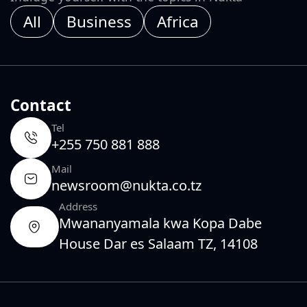
All
Business
Africa
Contact
Tel
+255 750 881 888
Mail
newsroom@nukta.co.tz
Address
Mwananyamala kwa Kopa Dabe
House Dar es Salaam TZ, 14108