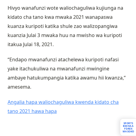
Hivyo wanafunzi wote waliochaguliwa kujiunga na
kidato cha tano kwa mwaka 2021 wanapaswa
kuanza kuripoti katika shule zao walizopangiwa
kuanzia Julai 3 mwaka huu na mwisho wa kuripoti
itakua Julai 18, 2021.
“Endapo mwanafunzi atachelewa kuripoti nafasi
yake itachukuliwa na mwanafunzi mwingine
ambaye hatukumpangia katika awamu hii kwanza,”
amesema.
Angalia hapa waliochaguliwa kwenda kidato cha
tano 2021 hawa hapa
SPORTS
BIDHAA
FOREX
MASOKO