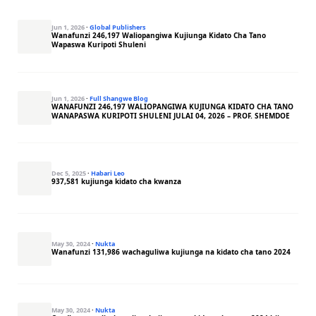
Jun 1, 2026
·
Global Publishers
Wanafunzi 246,197 Waliopangiwa Kujiunga Kidato Cha Tano
Wapaswa Kuripoti Shuleni
Jun 1, 2026
·
Full Shangwe Blog
WANAFUNZI 246,197 WALIOPANGIWA KUJIUNGA KIDATO CHA TANO
WANAPASWA KURIPOTI SHULENI JULAI 04, 2026 – PROF. SHEMDOE
Dec 5, 2025
·
Habari Leo
937,581 kujiunga kidato cha kwanza
May 30, 2024
·
Nukta
Wanafunzi 131,986 wachaguliwa kujiunga na kidato cha tano 2024
May 30, 2024
·
Nukta