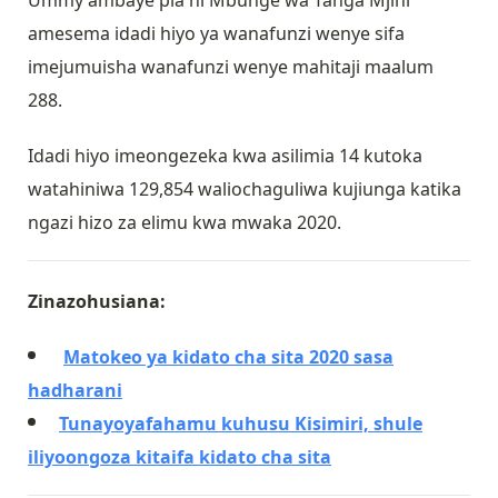
Ummy ambaye pia ni Mbunge wa Tanga Mjini
amesema idadi hiyo ya wanafunzi wenye sifa
imejumuisha wanafunzi wenye mahitaji maalum
288.
Idadi hiyo imeongezeka kwa asilimia 14 kutoka
watahiniwa 129,854 waliochaguliwa kujiunga katika
ngazi hizo za elimu kwa mwaka 2020.
Zinazohusiana:
Matokeo ya kidato cha sita 2020 sasa
hadharani
Tunayoyafahamu kuhusu Kisimiri, shule
iliyoongoza kitaifa kidato cha sita