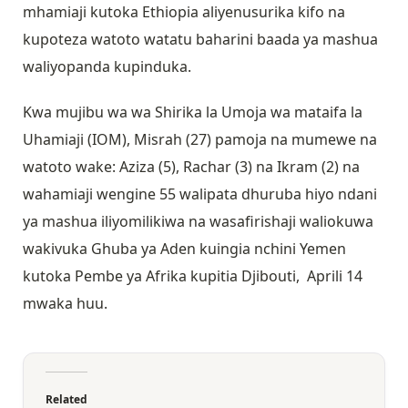
mhamiaji kutoka Ethiopia aliyenusurika kifo na
kupoteza watoto watatu baharini baada ya mashua
waliyopanda kupinduka.
Kwa mujibu wa wa Shirika la Umoja wa mataifa la
Uhamiaji (IOM), Misrah (27) pamoja na mumewe na
watoto wake: Aziza (5), Rachar (3) na Ikram (2) na
wahamiaji wengine 55 walipata dhuruba hiyo ndani
ya mashua iliyomilikiwa na wasafirishaji waliokuwa
wakivuka Ghuba ya Aden kuingia nchini Yemen
kutoka Pembe ya Afrika kupitia Djibouti, Aprili 14
mwaka huu.
Related