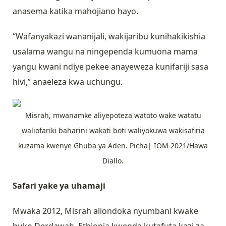
anasema katika mahojiano hayo.
“Wafanyakazi wananijali, wakijaribu kunihakikishia
usalama wangu na ningependa kumuona mama
yangu kwani ndiye pekee anayeweza kunifariji sasa
hivi,” anaeleza kwa uchungu.
Misrah, mwanamke aliyepoteza watoto wake watatu
waliofariki baharini wakati boti waliyokuwa wakisafiria
kuzama kwenye Ghuba ya Aden. Picha| IOM 2021/Hawa
Diallo.
Safari yake ya uhamaji
Mwaka 2012, Misrah aliondoka nyumbani kwake