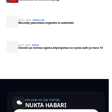
Aug 5, 2025
·
Habari Leo
Msumbiji yakumbwa ongezeko la wakimbizi
Apr 6, 2022
·
Nukta
Simulizi ya mcheza ngoma aliyeng’atwa na nyoka zaidi ya mara 10
FOLLOW US ON TIKTOK
NUKTA HABARI