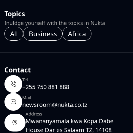
Topics
Inuldge yourself with the topics in Nukta
All
Business
Africa
Contact
Tel
+255 750 881 888
Mail
newsroom@nukta.co.tz
Address
Mwananyamala kwa Kopa Dabe
House Dar es Salaam TZ, 14108