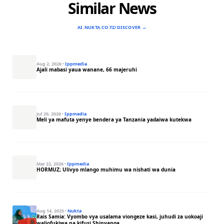
Similar News
AI.NUKTA.CO.TZ/DISCOVER →
Aug 2, 2026
·
Ippmedia
Ajali mabasi yaua wanane, 66 majeruhi
Jul 20, 2026
·
Ippmedia
Meli ya mafuta yenye bendera ya Tanzania yadaiwa kutekwa
Mar 22, 2026
·
Ippmedia
HORMUZ; Ulivyo mlango muhimu wa nishati wa dunia
Aug 14, 2025
·
Nukta
Rais Samia: Vyombo vya usalama viongeze kasi, juhudi za uokoaji
waliofukiwa na kifusi Shinyanga