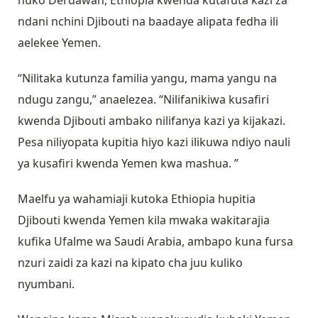
huko Derdawah, Ethiopia kwenda kutafuta kazi za
ndani nchini Djibouti na baadaye alipata fedha ili
aelekee Yemen.
“Nilitaka kutunza familia yangu, mama yangu na
ndugu zangu,” anaelezea. “Nilifanikiwa kusafiri
kwenda Djibouti ambako nilifanya kazi ya kijakazi.
Pesa niliyopata kupitia hiyo kazi ilikuwa ndiyo nauli
ya kusafiri kwenda Yemen kwa mashua. ”
Maelfu ya wahamiaji kutoka Ethiopia hupitia
Djibouti kwenda Yemen kila mwaka wakitarajia
kufika Ufalme wa Saudi Arabia, ambapo kuna fursa
nzuri zaidi za kazi na kipato cha juu kuliko
nyumbani.