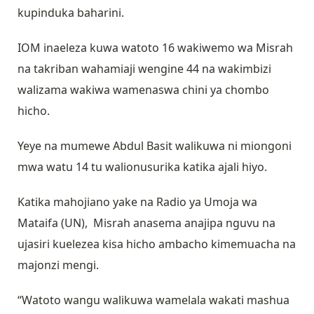
kupinduka baharini.
IOM inaeleza kuwa watoto 16 wakiwemo wa Misrah
na takriban wahamiaji wengine 44 na wakimbizi
walizama wakiwa wamenaswa chini ya chombo
hicho.
Yeye na mumewe Abdul Basit walikuwa ni miongoni
mwa watu 14 tu walionusurika katika ajali hiyo.
Katika mahojiano yake na Radio ya Umoja wa
Mataifa (UN), Misrah anasema anajipa nguvu na
ujasiri kuelezea kisa hicho ambacho kimemuacha na
majonzi mengi.
“Watoto wangu walikuwa wamelala wakati mashua