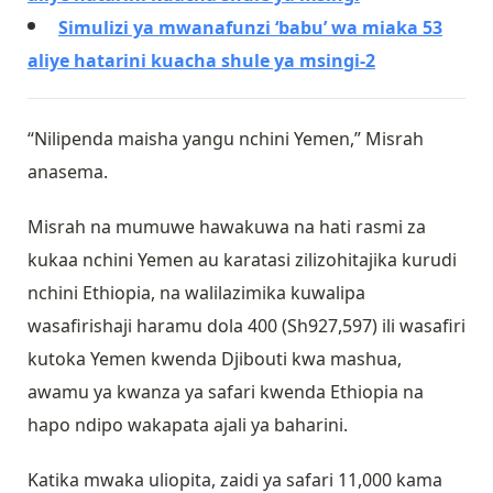
Simulizi ya mwanafunzi ‘babu’ wa miaka 53
aliye hatarini kuacha shule ya msingi-2
“Nilipenda maisha yangu nchini Yemen,” Misrah
anasema.
Misrah na mumuwe hawakuwa na hati rasmi za
kukaa nchini Yemen au karatasi zilizohitajika kurudi
nchini Ethiopia, na walilazimika kuwalipa
wasafirishaji haramu dola 400 (Sh927,597) ili wasafiri
kutoka Yemen kwenda Djibouti kwa mashua,
awamu ya kwanza ya safari kwenda Ethiopia na
hapo ndipo wakapata ajali ya baharini.
Katika mwaka uliopita, zaidi ya safari 11,000 kama