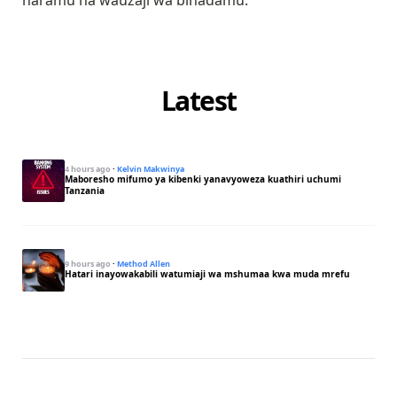
haramu na wauzaji wa binadamu.
Latest
4 hours ago
·
Kelvin Makwinya
Maboresho mifumo ya kibenki yanavyoweza kuathiri uchumi
Tanzania
9 hours ago
·
Method Allen
Hatari inayowakabili watumiaji wa mshumaa kwa muda mrefu