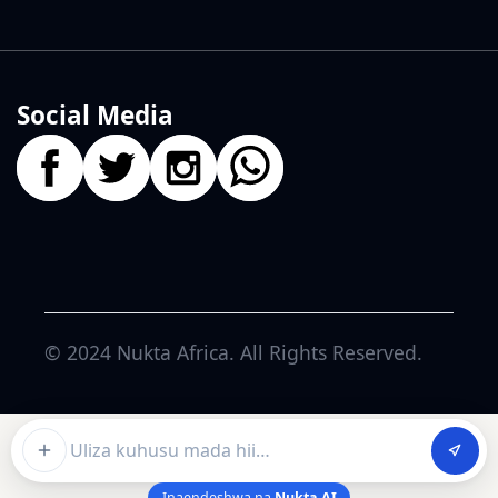
Social Media
© 2024
Nukta Africa
. All Rights Reserved.
Ask about this article
Inaendeshwa na
Nukta AI