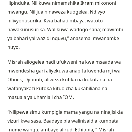
ilipinduka. Nilikuwa nimemshika Ikram mikononi
mwangu. Nilijua ninaweza kuogelea. Ndivyo
nilivyonusurika. Kwa bahati mbaya, watoto
hawakunusurika. Walikuwa wadogo sana; mawimbi
ya bahari yaliwazidi nguvu,” anasema mwanamke
huyo.
Misrah aliogelea hadi ufukweni na kwa msaada wa
mwendesha gari aliyekuwa anapita kwenda mji wa
Obock, Djibouti, aliweza kufika na kukutana na
wafanyakazi kutoka kituo cha kukabiliana na
masuala ya uhamiaji cha IOM.
“Nilipewa simu kumpigia mama yangu na ninajisikia
vizuri kwa sasa. Baadaye pia walinisaidia kumpata
mume wangu, ambaye alirudi Ethiopia, ” Misrah