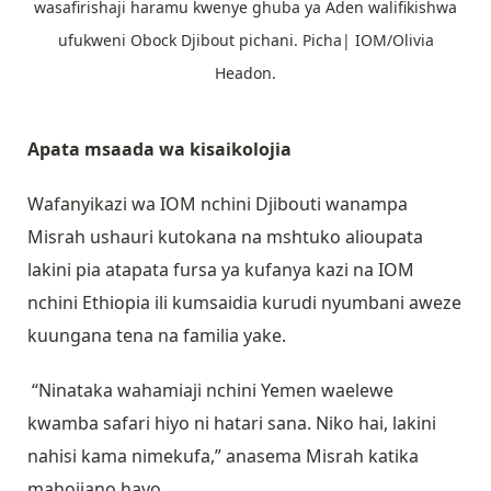
wasafirishaji haramu kwenye ghuba ya Aden walifikishwa
ufukweni Obock Djibout pichani. Picha| IOM/Olivia
Headon.
Apata msaada wa kisaikolojia
Wafanyikazi wa IOM nchini Djibouti wanampa
Misrah ushauri kutokana na mshtuko alioupata
lakini pia atapata fursa ya kufanya kazi na IOM
nchini Ethiopia ili kumsaidia kurudi nyumbani aweze
kuungana tena na familia yake.
“Ninataka wahamiaji nchini Yemen waelewe
kwamba safari hiyo ni hatari sana. Niko hai, lakini
nahisi kama nimekufa,” anasema Misrah katika
mahojiano hayo.