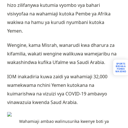
hizo zilifanywa kutumia vyombo vya bahari
visivyofaa na wahamiaji kutoka Pembe ya Afrika
wakiwa na hamu ya kurudi nyumbani kutoka
Yemen.
Wengine, kama Misrah, wanarudi kwa dharura za
kifamilia, wakati wengine walikuwa wamejaribu na
wakashindwa kufika Ufalme wa Saudi Arabia.
SPORTS
BIDHAA
FOREX
MASOKO
IOM inakadiria kuwa zaidi ya wahamiaji 32,000
wamekwama nchini Yemen kutokana na
kuimarishwa na vizuizi vya COVID-19 ambavyo
vinawazuia kwenda Saud Arabia.
Wahamiaji ambao walinusurika kwenye boti ya