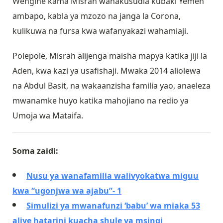
Wengine kama Misrah wanakusudia kubaki Yemen
ambapo, kabla ya mzozo na janga la Corona,
kulikuwa na fursa kwa wafanyakazi wahamiaji.
Polepole, Misrah alijenga maisha mapya katika jiji la
Aden, kwa kazi ya usafishaji. Mwaka 2014 aliolewa
na Abdul Basit, na wakaanzisha familia yao, anaeleza
mwanamke huyo katika mahojiano na redio ya
Umoja wa Mataifa.
Soma zaidi:
Nusu ya wanafamilia walivyokatwa miguu
kwa “ugonjwa wa ajabu”- 1
Simulizi ya mwanafunzi ‘babu’ wa miaka 53
aliye hatarini kuacha shule ya msingi