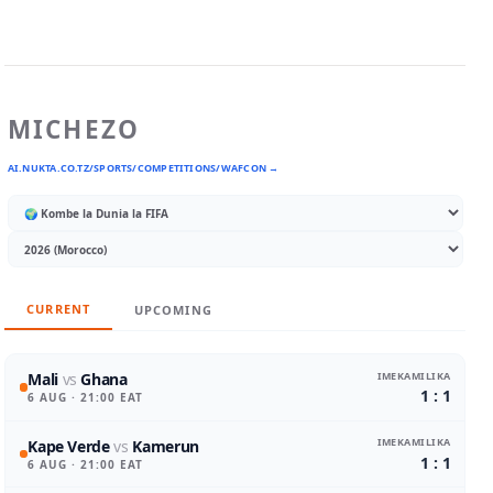
MICHEZO
AI.NUKTA.CO.TZ/SPORTS/COMPETITIONS/WAFCON →
CURRENT
UPCOMING
IMEKAMILIKA
Mali
vs
Ghana
1 : 1
6 AUG
· 21:00 EAT
IMEKAMILIKA
Kape Verde
vs
Kamerun
1 : 1
6 AUG
· 21:00 EAT