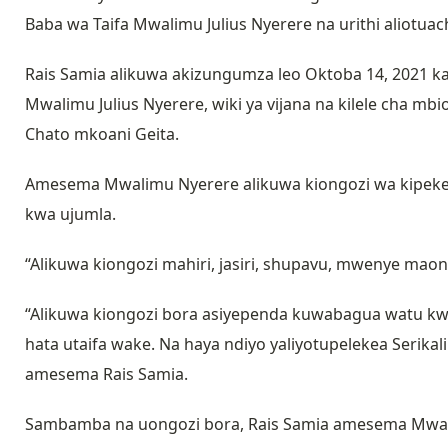
Baba wa Taifa Mwalimu Julius Nyerere na urithi aliotua
Rais Samia alikuwa akizungumza leo Oktoba 14, 2021 kat
Mwalimu Julius Nyerere, wiki ya vijana na kilele cha mb
Chato mkoani Geita.
Amesema Mwalimu Nyerere alikuwa kiongozi wa kipekee 
kwa ujumla.
“Alikuwa kiongozi mahiri, jasiri, shupavu, mwenye ma
“Alikuwa kiongozi bora asiyependa kuwabagua watu kwa s
hata utaifa wake. Na haya ndiyo yaliyotupelekea Serika
amesema Rais Samia.
Sambamba na uongozi bora, Rais Samia amesema Mwal