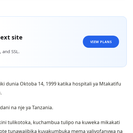
ext site
VIEW PLANS
, and SSL.
i dunia Oktoba 14, 1999 katika hospitali ya Mtakatifu
.
dani na nje ya Tanzania.
ini tulikotoka, kuchambua tulipo na kuweka mikakati
sote tunawajibika kuyakumbuka mema yaliyofanywa na