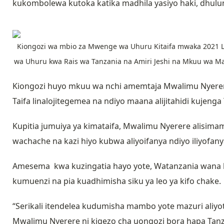
kukombolewa kutoka katika madhila yasiyo haki, dhul
Kiongozi wa mbio za Mwenge wa Uhuru Kitaifa mwaka 2021 
wa Uhuru kwa Rais wa Tanzania na Amiri Jeshi na Mkuu wa Maj
Kiongozi huyo mkuu wa nchi amemtaja Mwalimu Nyerere 
Taifa linalojitegemea na ndiyo maana alijitahidi kujeng
Kupitia jumuiya ya kimataifa, Mwalimu Nyerere alisima
wachache na kazi hiyo kubwa aliyoifanya ndiyo iliyofa
Amesema kwa kuzingatia hayo yote, Watanzania wana
kumuenzi na pia kuadhimisha siku ya leo ya kifo chake.
“Serikali itendelea kudumisha mambo yote mazuri aliyot
Mwalimu Nyerere ni kigezo cha uongozi bora hapa Tanza