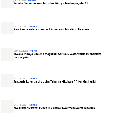
Jul 26, 2024
·
Nukta
Sababu Tanzania kuadhimisha Siku ya Mashujaa Julai 25
Oct 13, 2022
·
Nukta
Rais Samia aeleza mambo 3 kumuenzi Mwalimu Nyerere
Mar 17, 2022
·
Nukta
Mwaka mmoja kifo cha Magufuli: Serikali, Watanzania kuendeleza
mema yake
Oct 14, 2021
·
Nukta
Tanzania kujenga chuo cha Tehama kikubwa Afrika Mashariki
Oct 14, 2021
·
Nukta
Mwalimu Nyerere: Funzo la uongozi kwa wanawake Tanzania