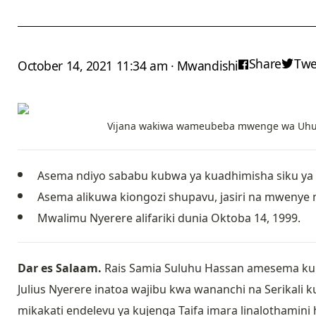
Share
Twe
October 14, 2021 11:34 am · Mwandishi
Vijana wakiwa wameubeba mwenge wa Uhuru 
Asema ndiyo sababu kubwa ya kuadhimisha siku ya 
Asema alikuwa kiongozi shupavu, jasiri na mwenye
Mwalimu Nyerere alifariki dunia Oktoba 14, 1999.
Dar es Salaam.
Rais Samia Suluhu Hassan amesema kumb
Julius Nyerere inatoa wajibu kwa wananchi na Serikal
mikakati endelevu ya kujenga Taifa imara linalothamin