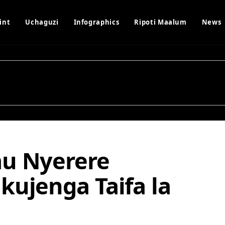
int
Uchaguzi
Infographics
Ripoti Maalum
News
mu Nyerere
kujenga Taifa la