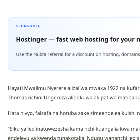
SPONSORED
Hostinger — fast web hosting for your n
Use the Nukta referral for a discount on hosting, domains
Hayati Mwalimu Nyerere alizaliwa mwaka 1922 na kufarik
Thomas nchini Ungereza alipokuwa akipatiwa matibabu
Hata hivyo, falsafa na hotuba zake zimeendelea kuishi n
“Siku ya leo inatuwezesha kama nchi kuangalia kwa mak
endelevu ya kwenda tunakotaka. Ndugu wananchi leo 