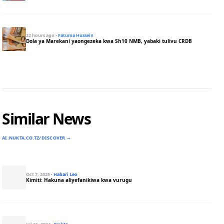
22 hours ago
·
Fatuma Hussein
Dola ya Marekani yaongezeka kwa Sh10 NMB, yabaki tulivu CRDB
Similar News
AI.NUKTA.CO.TZ/DISCOVER →
Oct 7, 2025
·
Habari Leo
Kimiti: Hakuna aliyefanikiwa kwa vurugu