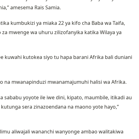
chia,” amesema Rais Samia.
ika kumbukizi ya miaka 22 ya kifo cha Baba wa Taifa,
io za mwenge wa uhuru zilizofanyika katika Wilaya ya
kuwahi kutokea siyo tu hapa barani Afrika bali duniani
ono na mwanapinduzi mwanamajumuhi halisi wa Afrika.
ababu yoyote ile iwe dini, kipato, maumbile, itikadi au
li kutunga sera zinazoendana na maono yote hayo,”
imu aliwajali wananchi wanyonge ambao walitakiwa