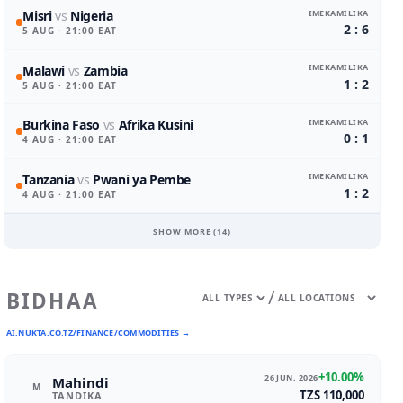
IMEKAMILIKA
Misri
vs
Nigeria
2 : 6
5 AUG
· 21:00 EAT
IMEKAMILIKA
Malawi
vs
Zambia
1 : 2
5 AUG
· 21:00 EAT
IMEKAMILIKA
Burkina Faso
vs
Afrika Kusini
0 : 1
4 AUG
· 21:00 EAT
IMEKAMILIKA
Tanzania
vs
Pwani ya Pembe
1 : 2
4 AUG
· 21:00 EAT
SHOW MORE (
14
)
/
BIDHAA
AI.NUKTA.CO.TZ/FINANCE/COMMODITIES →
+10.00%
26 JUN, 2026
Mahindi
M
TZS 110,000
TANDIKA