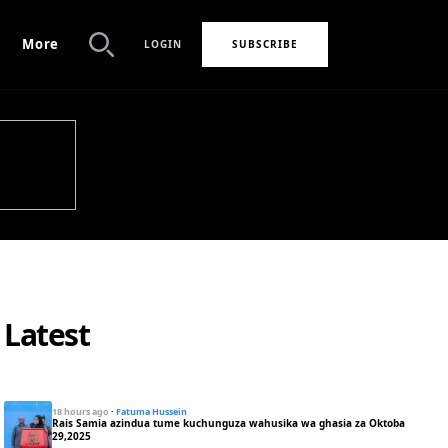
More
LOGIN
SUBSCRIBE
Search
Latest
18 hours ago
·
Fatuma Hussein
Rais Samia azindua tume kuchunguza wahusika wa ghasia za Oktoba
29,2025