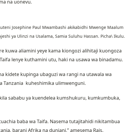
uma na uonevu.
Luteni Josephine Paul Mwambashi akikabidhi Mwenge Maalum
eshi ya Ulinzi na Usalama, Samia Suluhu Hassan. Picha\ Ikulu.
kuwa aliamini yeye kama kiongozi alihitaji kuongoza
a Taifa lenye kuthamini utu, haki na usawa wa binadamu.
ma kidete kupinga ubaguzi wa rangi na utawala wa
nya Tanzania kuheshimika ulimwenguni.
 kila sababu ya kuendelea kumshukuru, kumkumbuka,
uachia baba wa Taifa. Nasema tutajitahidi nikitambua
nia, barani Afrika na duniani,” amesema Rais.