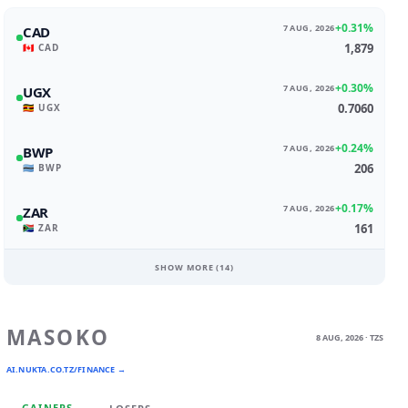
+0.31%
7 AUG, 2026
CAD
1,879
🇨🇦 CAD
+0.30%
7 AUG, 2026
UGX
0.7060
🇺🇬 UGX
+0.24%
7 AUG, 2026
BWP
206
🇧🇼 BWP
+0.17%
7 AUG, 2026
ZAR
161
🇿🇦 ZAR
SHOW MORE (
14
)
MASOKO
8 AUG, 2026 · TZS
AI.NUKTA.CO.TZ/FINANCE →
GAINERS