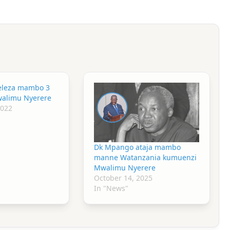
eleza mambo 3
alimu Nyerere
2022
Dk Mpango ataja mambo
manne Watanzania kumuenzi
Mwalimu Nyerere
October 14, 2025
In "News"