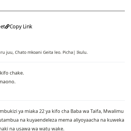
et
Copy Link
juu, Chato mkoani Geita leo. Picha| Ikulu.
kifo chake.
 maono.
ukizi ya miaka 22 ya kifo cha Baba wa Taifa, Mwalimu
i kutambua na kuyaendeleza mema aliyoyaacha na kuweka
i haki na usawa wa watu wake.