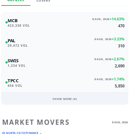
LOSERS
+14.63%
8 AUG, 2026
MCB
470
423,330 VOL
+3.33%
8 AUG, 2026
PAL
310
29,472 VOL
+2.67%
8 AUG, 2026
SWIS
2,690
1,234 VOL
+1.74%
8 AUG, 2026
TPCC
5,850
456 VOL
SHOW MORE (
6
)
MARKET MOVERS
8 AUG, 2026
AI.NUKTA.CO.TZ/FINANCE →