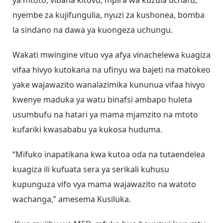
ya mtoto, vibana kitovu, mpira wa kuzuia uchafu,
nyembe za kujifungulia, nyuzi za kushonea, bomba
la sindano na dawa ya kuongeza uchungu.
Wakati mwingine vituo vya afya vinachelewa kuagiza
vifaa hivyo kutokana na ufinyu wa bajeti na matokeo
yake wajawazito wanalazimika kununua vifaa hivyo
kwenye maduka ya watu binafsi ambapo huleta
usumbufu na hatari ya mama mjamzito na mtoto
kufariki kwasababu ya kukosa huduma.
“Mifuko inapatikana kwa kutoa oda na tutaendelea
kuagiza ili kufuata sera ya serikali kuhusu
kupunguza vifo vya mama wajawazito na watoto
wachanga,” amesema Kusiluka.