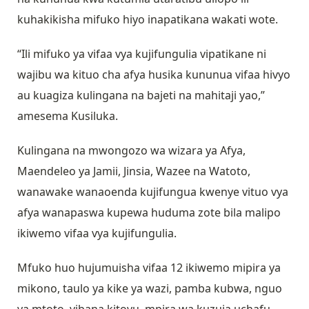
kuhakikisha mifuko hiyo inapatikana wakati wote.
“Ili mifuko ya vifaa vya kujifungulia vipatikane ni
wajibu wa kituo cha afya husika kununua vifaa hivyo
au kuagiza kulingana na bajeti na mahitaji yao,”
amesema Kusiluka.
Kulingana na mwongozo wa wizara ya Afya,
Maendeleo ya Jamii, Jinsia, Wazee na Watoto,
wanawake wanaoenda kujifungua kwenye vituo vya
afya wanapaswa kupewa huduma zote bila malipo
ikiwemo vifaa vya kujifungulia.
Mfuko huo hujumuisha vifaa 12 ikiwemo mipira ya
mikono, taulo ya kike ya wazi, pamba kubwa, nguo