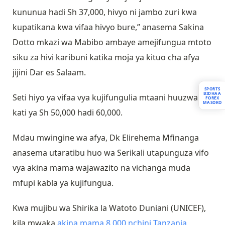
kununua hadi Sh 37,000, hivyo ni jambo zuri kwa
kupatikana kwa vifaa hivyo bure,” anasema Sakina
Dotto mkazi wa Mabibo ambaye amejifungua mtoto
siku za hivi karibuni katika moja ya kituo cha afya
jijini Dar es Salaam.
SPORTS
BIDHAA
Seti hiyo ya vifaa vya kujifungulia mtaani huuzwa
FOREX
MASOKO
kati ya Sh 50,000 hadi 60,000.
Mdau mwingine wa afya, Dk Elirehema Mfinanga
anasema utaratibu huo wa Serikali utapunguza vifo
vya akina mama wajawazito na vichanga muda
mfupi kabla ya kujifungua.
Kwa mujibu wa Shirika la Watoto Duniani (UNICEF),
kila mwaka
akina mama 8,000 nchini Tanzania