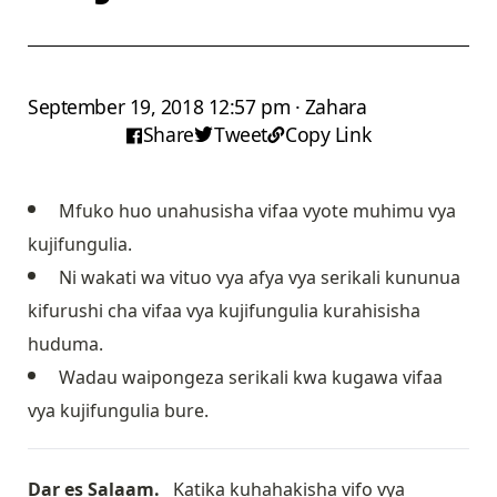
September 19, 2018 12:57 pm · Zahara
Share
Tweet
Copy Link
Mfuko huo unahusisha vifaa vyote muhimu vya
kujifungulia.
Ni wakati wa vituo vya afya vya serikali kununua
kifurushi cha vifaa vya kujifungulia kurahisisha
huduma.
Wadau waipongeza serikali kwa kugawa vifaa
vya kujifungulia bure.
Dar es Salaam.
Katika kuhahakisha vifo vya