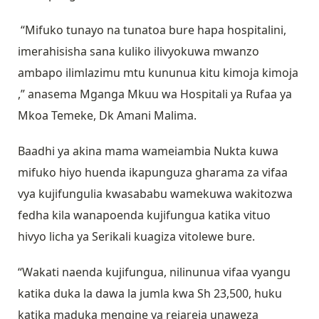
“Mifuko tunayo na tunatoa bure hapa hospitalini,
imerahisisha sana kuliko ilivyokuwa mwanzo
ambapo ilimlazimu mtu kununua kitu kimoja kimoja
,” anasema Mganga Mkuu wa Hospitali ya Rufaa ya
Mkoa Temeke, Dk Amani Malima.
Baadhi ya akina mama wameiambia Nukta kuwa
mifuko hiyo huenda ikapunguza gharama za vifaa
vya kujifungulia kwasababu wamekuwa wakitozwa
fedha kila wanapoenda kujifungua katika vituo
hivyo licha ya Serikali kuagiza vitolewe bure.
“Wakati naenda kujifungua, nilinunua vifaa vyangu
katika duka la dawa la jumla kwa Sh 23,500, huku
katika maduka mengine ya rejareja unaweza