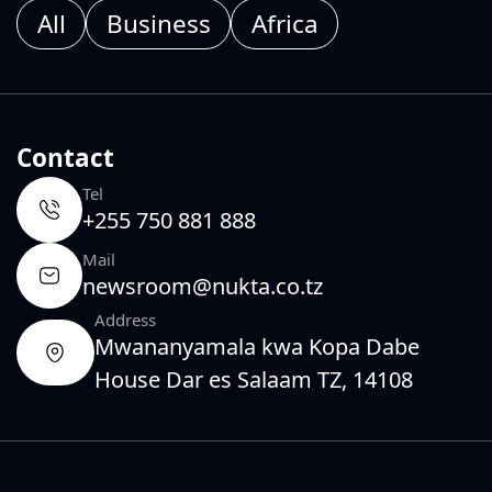
All
Business
Africa
Contact
Tel
+255 750 881 888
Mail
newsroom@nukta.co.tz
Address
Mwananyamala kwa Kopa Dabe
House Dar es Salaam TZ, 14108