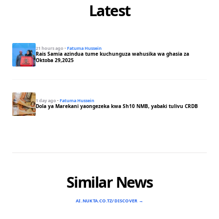
Latest
21 hours ago
·
Fatuma Hussein
Rais Samia azindua tume kuchunguza wahusika wa ghasia za
Oktoba 29,2025
1 day ago
·
Fatuma Hussein
Dola ya Marekani yaongezeka kwa Sh10 NMB, yabaki tulivu CRDB
Similar News
AI.NUKTA.CO.TZ/DISCOVER →