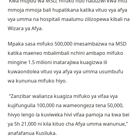
Kwa mujibu wa MSD, mfuko huo hauuzwi kwa mtu
mmoja mmoja bali hupatikana katika vituo vya afya
vya umma na hospitali maalumu zilizopewa kibali na
Wizara ya Afya.
Mpaka sasa mifuko 500,000 imesambazwa na MSD
katika maeneo mbalimbali nchini ambapo mifuko
mingine 1.5 milioni inatarajiwa kuagizwa ili
kuwaondolea vituo vya afya vya umma usumbufu
wa kununua mifuko hiyo.
“Zanzibar walianza kuagiza mifuko ya vifaa vya
kujifungulia 100,000 na wameongeza tena 50,000,
hivyo lengo la kuviweka hivi vifaa pamoja na kwa bei
ya Sh 21,000 ni kila kituo cha Afya umma wanunue,”
anafafanua Kusiluka.