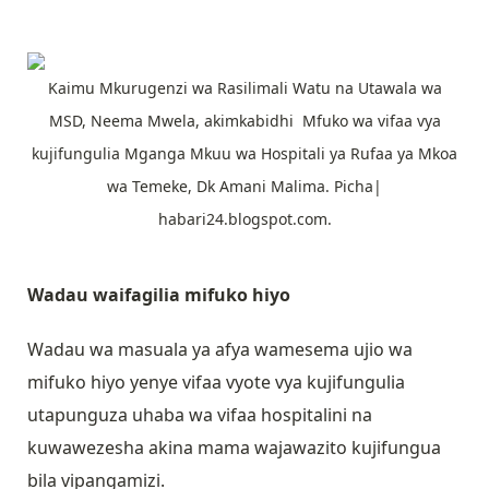
Kaimu Mkurugenzi wa Rasilimali Watu na Utawala wa
MSD, Neema Mwela, akimkabidhi Mfuko wa vifaa vya
kujifungulia Mganga Mkuu wa Hospitali ya Rufaa ya Mkoa
wa Temeke, Dk Amani Malima. Picha|
habari24.blogspot.com.
Wadau waifagilia mifuko hiyo
Wadau wa masuala ya afya wamesema ujio wa
mifuko hiyo yenye vifaa vyote vya kujifungulia
utapunguza uhaba wa vifaa hospitalini na
kuwawezesha akina mama wajawazito kujifungua
bila vipangamizi.