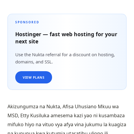
SPONSORED
Hostinger — fast web hosting for your
next site
Use the Nukta referral for a discount on hosting,
domains, and SSL.
VIEW PLANS
Akizungumza na Nukta, Afisa Uhusiano Mkuu wa
MSD, Etty Kusiluka amesema kazi yao ni kusambaza
mifuko hiyo na vituo vya afya vina jukumu la kuagiza
na kununua kwa kutumia utaratibu uliopo ili