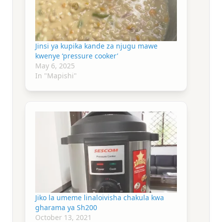
Jinsi ya kupika kande za njugu mawe
kwenye ‘pressure cooker’
May 6, 2025
In "Mapishi"
Jiko la umeme linaloivisha chakula kwa
gharama ya Sh200
October 13, 2021