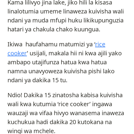
Kama lilivyo jina lake, jiko hili la kisasa
linalotumia umeme linaweza kuivisha wali
ndani ya muda mfupi huku likikupunguzia
hatari ya chakula chako kuungua.
Ikiwa haufahamu matumizi ya ‘
rice
cooker
’ usijali, makala hii ni kwa ajili yako
ambapo utajifunza hatua kwa hatua
namna unavyoweza kuivisha pishi lako
ndani ya dakika 15 tu.
Ndio! Dakika 15 zinatosha kabisa kuivisha
wali kwa kutumia ‘rice cooker’ ingawa
wauzaji wa vifaa hivyo wanasema inaweza
kuchukua hadi dakika 20 kutokana na
wingi wa mchele.