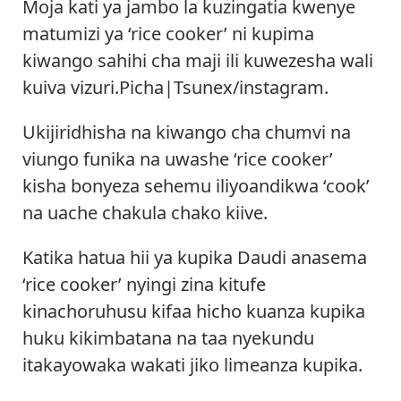
Moja kati ya jambo la kuzingatia kwenye
matumizi ya ‘rice cooker’ ni kupima
kiwango sahihi cha maji ili kuwezesha wali
kuiva vizuri.Picha|Tsunex/instagram.
Ukijiridhisha na kiwango cha chumvi na
viungo funika na uwashe ‘rice cooker’
kisha bonyeza sehemu iliyoandikwa ‘cook’
na uache chakula chako kiive.
Katika hatua hii ya kupika Daudi anasema
‘rice cooker’ nyingi zina kitufe
kinachoruhusu kifaa hicho kuanza kupika
huku kikimbatana na taa nyekundu
itakayowaka wakati jiko limeanza kupika.