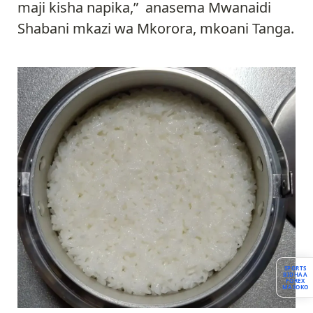
maji kisha napika,” anasema Mwanaidi
Shabani mkazi wa Mkorora, mkoani Tanga.
SPORTS
BIDHAA
FOREX
MASOKO