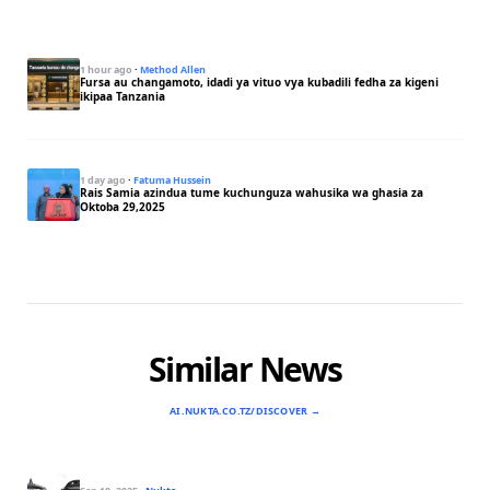
1 hour ago
·
Method Allen
Fursa au changamoto, idadi ya vituo vya kubadili fedha za kigeni
ikipaa Tanzania
1 day ago
·
Fatuma Hussein
Rais Samia azindua tume kuchunguza wahusika wa ghasia za
Oktoba 29,2025
Similar News
AI.NUKTA.CO.TZ/DISCOVER →