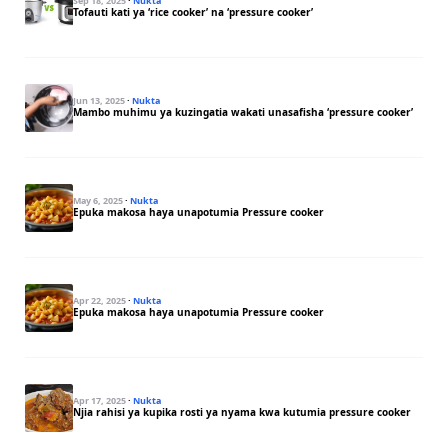
Sep 18, 2025
·
Nukta
Tofauti kati ya ‘rice cooker’ na ‘pressure cooker’
Jun 13, 2025
·
Nukta
Mambo muhimu ya kuzingatia wakati unasafisha ‘pressure cooker’
May 6, 2025
·
Nukta
Epuka makosa haya unapotumia Pressure cooker
Apr 22, 2025
·
Nukta
Epuka makosa haya unapotumia Pressure cooker
Apr 17, 2025
·
Nukta
Njia rahisi ya kupika rosti ya nyama kwa kutumia pressure cooker