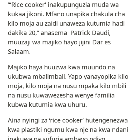
“‘Rice cooker’ inakupunguzia muda wa
kukaa jikoni. Mfano unapika chakula cha
kilo moja au zaidi unaweza kutumia hadi
dakika 20,” anasema Patrick Daudi,
muuzaji wa majiko hayo jijini Dar es
Salaam.
Majiko haya huuzwa kwa muundo na
ukubwa mbalimbali. Yapo yanayopika kilo
moja, kilo moja na nusu mpaka kilo mbili
na nusu kuwawezesha wenye familia
kubwa kutumia kwa uhuru.
Aina nyingi za ‘rice cooker’ hutengenezwa
kwa plastiki ngumu kwa nje na kwa ndani
inakuwa na sufuria ambayo ndiyo