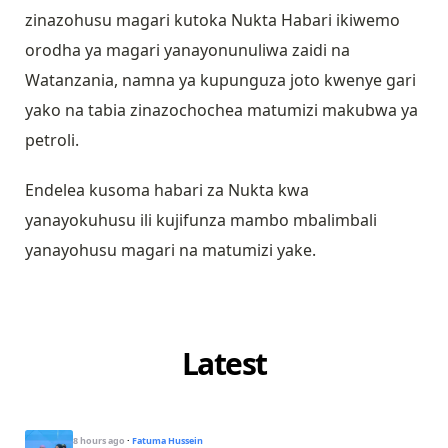
zinazohusu magari kutoka Nukta Habari ikiwemo
orodha ya magari yanayonunuliwa zaidi na
Watanzania, namna ya kupunguza joto kwenye gari
yako na tabia zinazochochea matumizi makubwa ya
petroli.
Endelea kusoma habari za Nukta kwa
yanayokuhusu ili kujifunza mambo mbalimbali
yanayohusu magari na matumizi yake.
Latest
8 hours ago
·
Fatuma Hussein