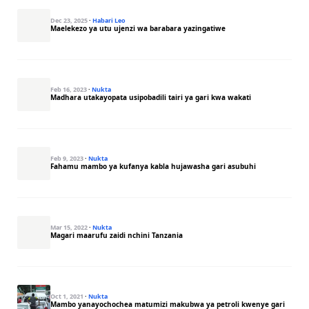
Dec 23, 2025
·
Habari Leo
Maelekezo ya utu ujenzi wa barabara yazingatiwe
Feb 16, 2023
·
Nukta
Madhara utakayopata usipobadili tairi ya gari kwa wakati
Feb 9, 2023
·
Nukta
Fahamu mambo ya kufanya kabla hujawasha gari asubuhi
Mar 15, 2022
·
Nukta
Magari maarufu zaidi nchini Tanzania
Oct 1, 2021
·
Nukta
Mambo yanayochochea matumizi makubwa ya petroli kwenye gari