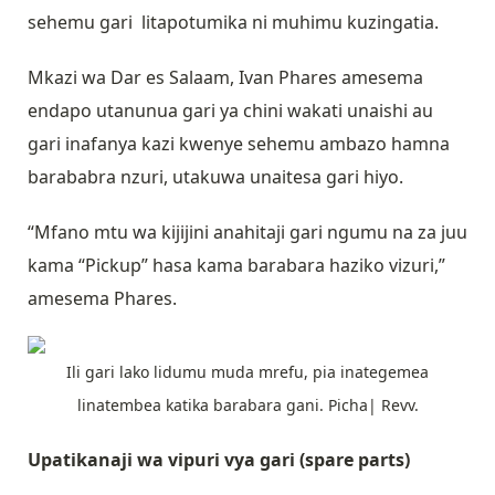
sehemu gari litapotumika ni muhimu kuzingatia.
Mkazi wa Dar es Salaam, Ivan Phares amesema
endapo utanunua gari ya chini wakati unaishi au
gari inafanya kazi kwenye sehemu ambazo hamna
barababra nzuri, utakuwa unaitesa gari hiyo.
“Mfano mtu wa kijijini anahitaji gari ngumu na za juu
kama “Pickup” hasa kama barabara haziko vizuri,”
amesema Phares.
Ili gari lako lidumu muda mrefu, pia inategemea
linatembea katika barabara gani. Picha| Revv.
Upatikanaji wa vipuri vya gari (spare parts)