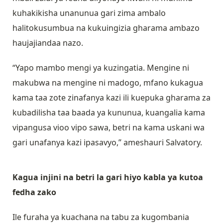
kuhakikisha unanunua gari zima ambalo
halitokusumbua na kukuingizia gharama ambazo
haujajiandaa nazo.
“Yapo mambo mengi ya kuzingatia. Mengine ni
makubwa na mengine ni madogo, mfano kukagua
kama taa zote zinafanya kazi ili kuepuka gharama za
kubadilisha taa baada ya kununua, kuangalia kama
vipangusa vioo vipo sawa, betri na kama uskani wa
gari unafanya kazi ipasavyo,” ameshauri Salvatory.
Kagua injini na betri la gari hiyo kabla ya kutoa
fedha zako
Ile furaha ya kuachana na tabu za kugombania