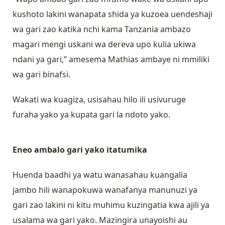
kushoto lakini wanapata shida ya kuzoea uendeshaji
wa gari zao katika nchi kama Tanzania ambazo
magari mengi uskani wa dereva upo kulia ukiwa
ndani ya gari,” amesema Mathias ambaye ni mmiliki
wa gari binafsi.
Wakati wa kuagiza, usisahau hilo ili usivuruge
furaha yako ya kupata gari la ndoto yako.
Eneo ambalo gari yako itatumika
Huenda baadhi ya watu wanasahau kuangalia
jambo hili wanapokuwa wanafanya manunuzi ya
gari zao lakini ni kitu muhimu kuzingatia kwa ajili ya
usalama wa gari yako. Mazingira unayoishi au