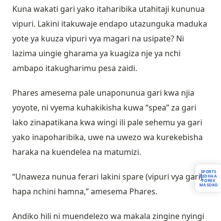
Kuna wakati gari yako itaharibika utahitaji kununua
vipuri. Lakini itakuwaje endapo utazunguka maduka
yote ya kuuza vipuri vya magari na usipate? Ni
lazima uingie gharama ya kuagiza nje ya nchi
ambapo itakugharimu pesa zaidi.
Phares amesema pale unaponunua gari kwa njia
yoyote, ni vyema kuhakikisha kuwa “spea” za gari
lako zinapatikana kwa wingi ili pale sehemu ya gari
yako inapoharibika, uwe na uwezo wa kurekebisha
haraka na kuendelea na matumizi.
SPORTS
“Unaweza nunua ferari lakini spare (vipuri vya gari)
BIDHAA
FOREX
MASOKO
hapa nchini hamna,” amesema Phares.
Andiko hili ni muendelezo wa makala zingine nyingi