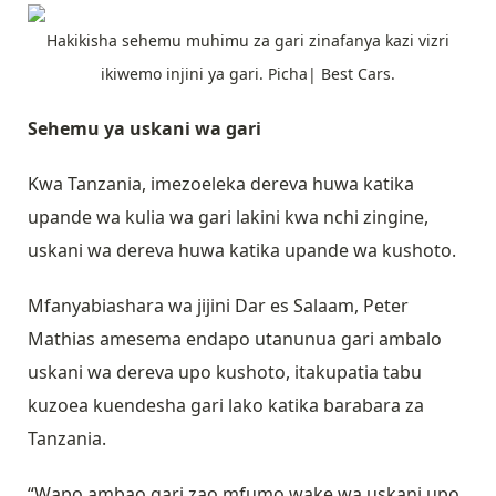
Hakikisha sehemu muhimu za gari zinafanya kazi vizri
ikiwemo injini ya gari. Picha| Best Cars.
Sehemu ya uskani wa gari
Kwa Tanzania, imezoeleka dereva huwa katika
upande wa kulia wa gari lakini kwa nchi zingine,
uskani wa dereva huwa katika upande wa kushoto.
Mfanyabiashara wa jijini Dar es Salaam, Peter
Mathias amesema endapo utanunua gari ambalo
uskani wa dereva upo kushoto, itakupatia tabu
kuzoea kuendesha gari lako katika barabara za
Tanzania.
“Wapo ambao gari zao mfumo wake wa uskani upo