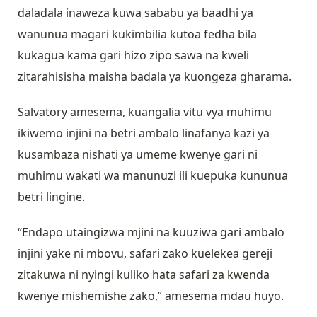
daladala inaweza kuwa sababu ya baadhi ya
wanunua magari kukimbilia kutoa fedha bila
kukagua kama gari hizo zipo sawa na kweli
zitarahisisha maisha badala ya kuongeza gharama.
Salvatory amesema, kuangalia vitu vya muhimu
ikiwemo injini na betri ambalo linafanya kazi ya
kusambaza nishati ya umeme kwenye gari ni
muhimu wakati wa manunuzi ili kuepuka kununua
betri lingine.
“Endapo utaingizwa mjini na kuuziwa gari ambalo
injini yake ni mbovu, safari zako kuelekea gereji
zitakuwa ni nyingi kuliko hata safari za kwenda
kwenye mishemishe zako,” amesema mdau huyo.