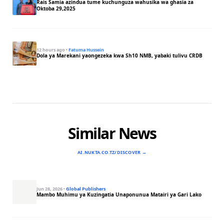
Rais Samia azindua tume kuchunguza wahusika wa ghasia za
Oktoba 29,2025
12 hours ago
·
Fatuma Hussein
Dola ya Marekani yaongezeka kwa Sh10 NMB, yabaki tulivu CRDB
Similar News
AI.NUKTA.CO.TZ/DISCOVER →
Jun 28, 2026
·
Global Publishers
Mambo Muhimu ya Kuzingatia Unaponunua Matairi ya Gari Lako