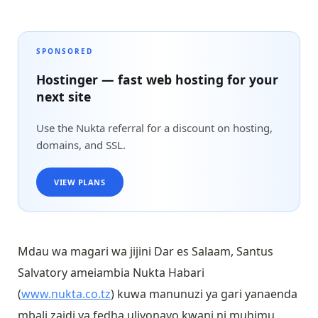
SPONSORED
Hostinger — fast web hosting for your
next site
Use the Nukta referral for a discount on hosting,
domains, and SSL.
VIEW PLANS
Mdau wa magari wa jijini Dar es Salaam, Santus
Salvatory ameiambia Nukta Habari
(
www.nukta.co.tz
) kuwa manunuzi ya gari yanaenda
mbali zaidi ya fedha uliyonayo kwani ni muhimu