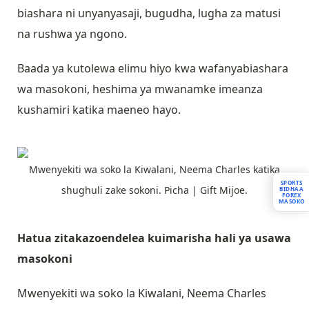
biashara ni unyanyasaji, bugudha, lugha za matusi
na rushwa ya ngono.
Baada ya kutolewa elimu hiyo kwa wafanyabiashara
wa masokoni, heshima ya mwanamke imeanza
kushamiri katika maeneo hayo.
Mwenyekiti wa soko la Kiwalani, Neema Charles katika
SPORTS
shughuli zake sokoni. Picha | Gift Mijoe.
BIDHAA
FOREX
MASOKO
Hatua zitakazoendelea kuimarisha hali ya usawa
masokoni
Mwenyekiti wa soko la Kiwalani, Neema Charles