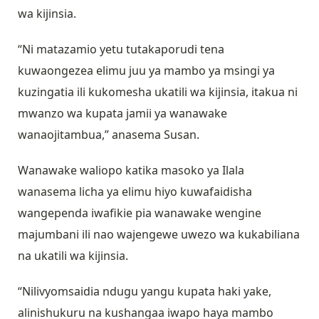
wa kijinsia.
“Ni matazamio yetu tutakaporudi tena
kuwaongezea elimu juu ya mambo ya msingi ya
kuzingatia ili kukomesha ukatili wa kijinsia, itakua ni
mwanzo wa kupata jamii ya wanawake
wanaojitambua,” anasema Susan.
Wanawake waliopo katika masoko ya Ilala
wanasema licha ya elimu hiyo kuwafaidisha
wangependa iwafikie pia wanawake wengine
majumbani ili nao wajengewe uwezo wa kukabiliana
na ukatili wa kijinsia.
“Nilivyomsaidia ndugu yangu kupata haki yake,
alinishukuru na kushangaa iwapo haya mambo