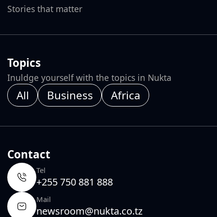
Stories that matter
Topics
Inuldge yourself with the topics in Nukta
All
Business
Africa
Contact
Tel
+255 750 881 888
Mail
newsroom@nukta.co.tz