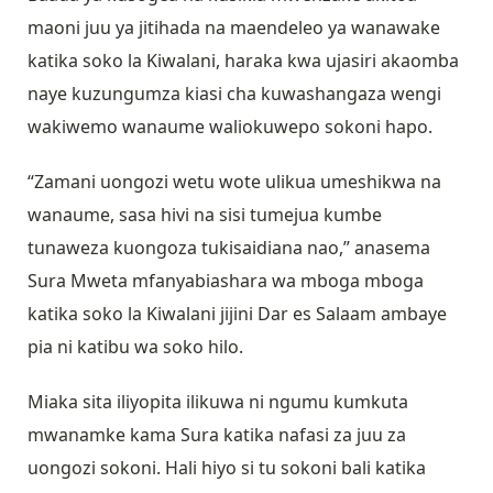
maoni juu ya jitihada na maendeleo ya wanawake
katika soko la Kiwalani, haraka kwa ujasiri akaomba
naye kuzungumza kiasi cha kuwashangaza wengi
wakiwemo wanaume waliokuwepo sokoni hapo.
“Zamani uongozi wetu wote ulikua umeshikwa na
wanaume, sasa hivi na sisi tumejua kumbe
tunaweza kuongoza tukisaidiana nao,” anasema
Sura Mweta mfanyabiashara wa mboga mboga
katika soko la Kiwalani jijini Dar es Salaam ambaye
pia ni katibu wa soko hilo.
Miaka sita iliyopita ilikuwa ni ngumu kumkuta
mwanamke kama Sura katika nafasi za juu za
uongozi sokoni. Hali hiyo si tu sokoni bali katika