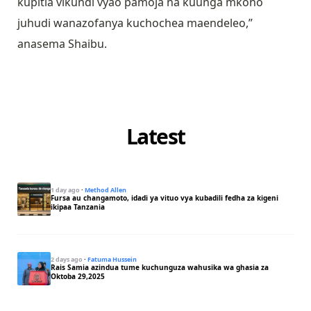
kupitia vikundi vyao pamoja na kuunga mkono
juhudi wanazofanya kuchochea maendeleo,”
anasema Shaibu.
Latest
1 day ago
·
Method Allen
Fursa au changamoto, idadi ya vituo vya kubadili fedha za kigeni
ikipaa Tanzania
2 days ago
·
Fatuma Hussein
Rais Samia azindua tume kuchunguza wahusika wa ghasia za
Oktoba 29,2025