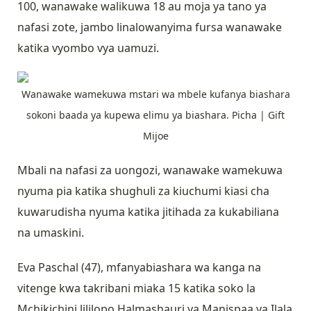
100, wanawake walikuwa 18 au moja ya tano ya
nafasi zote, jambo linalowanyima fursa wanawake
katika vyombo vya uamuzi.
Wanawake wamekuwa mstari wa mbele kufanya biashara
sokoni baada ya kupewa elimu ya biashara. Picha | Gift
Mijoe
Mbali na nafasi za uongozi, wanawake wamekuwa
nyuma pia katika shughuli za kiuchumi kiasi cha
kuwarudisha nyuma katika jitihada za kukabiliana
na umaskini.
Eva Paschal (47), mfanyabiashara wa kanga na
vitenge kwa takribani miaka 15 katika soko la
Mchikichini lililopo Halmashauri ya Manispaa ya Ilala