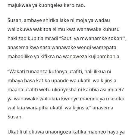
majukwaa ya kuongelea kero zao.
Susan, ambaye shirika lake ni moja ya wadau
waliokuwa wakitoa elimu kwa wanawake kuhusu
haki zao kupitia mradi “Sauti ya mwanamke sokoni”,
anasema kwa sasa wanawake wengi wamepata
mabadiliko ya kifikra na wanaweza kujipambania.
“Wakati tunaanza kufanya utafiti, hali ilikua ni
mbaya hasa katika upande wa ukatili wa kijinsia
maana utafiti wetu ulionyesha ni karibia asilimia 97
ya wanawake waliokua kwenye maeneo ya masoko
walikua wanapitia ukatili wa kijinsia,” anasema
Susan.
Ukatili uliokuwa unaongoza katika maeneo hayo ya