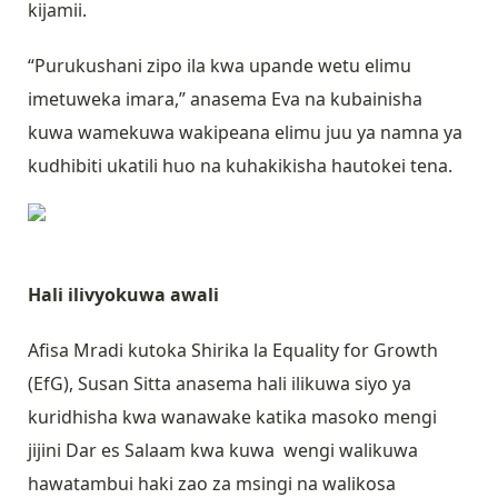
kijamii.
“Purukushani zipo ila kwa upande wetu elimu
imetuweka imara,” anasema Eva na kubainisha
kuwa wamekuwa wakipeana elimu juu ya namna ya
kudhibiti ukatili huo na kuhakikisha hautokei tena.
Hali ilivyokuwa awali
Afisa Mradi kutoka Shirika la Equality for Growth
(EfG), Susan Sitta anasema hali ilikuwa siyo ya
kuridhisha kwa wanawake katika masoko mengi
jijini Dar es Salaam kwa kuwa wengi walikuwa
hawatambui haki zao za msingi na walikosa