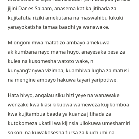
jijini Dar es Salaam, anasema katika jitihada za
kujitafutia riziki amekutana na maswahibu lukuki
yanayokatisha tamaa baadhi ya wanawake.
Miongoni mwa matatizo ambayo amekuwa
akikumbana nayo mama huyo, anayesaka pesa za
kulea na kusomesha watoto wake, ni
kunyang’anywa vizimba, kuambiwa lugha za matusi
na mengine ambayo hakuwa tayari yaripotiwe.
Hata hivyo, angalau siku hizi yeye na wanawake
wenzake kwa kiasi kikubwa wameweza kujikomboa
kwa kujitambua baada ya kuanza jitihada za
kutokomeza ukatili wa kijinsia uliokuwa umeshamiri
sokoni na kuwakosesha fursa za kiuchumi na