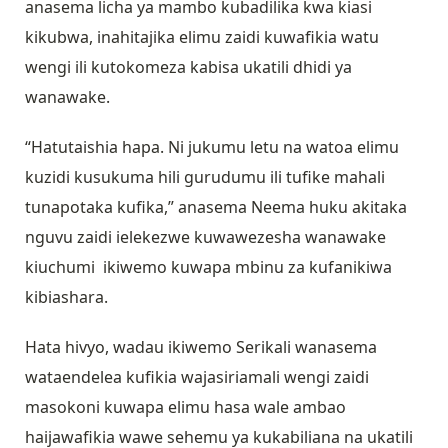
anasema licha ya mambo kubadilika kwa kiasi
kikubwa, inahitajika elimu zaidi kuwafikia watu
wengi ili kutokomeza kabisa ukatili dhidi ya
wanawake.
“Hatutaishia hapa. Ni jukumu letu na watoa elimu
kuzidi kusukuma hili gurudumu ili tufike mahali
tunapotaka kufika,” anasema Neema huku akitaka
nguvu zaidi ielekezwe kuwawezesha wanawake
kiuchumi ikiwemo kuwapa mbinu za kufanikiwa
kibiashara.
Hata hivyo, wadau ikiwemo Serikali wanasema
wataendelea kufikia wajasiriamali wengi zaidi
masokoni kuwapa elimu hasa wale ambao
haijawafikia wawe sehemu ya kukabiliana na ukatili