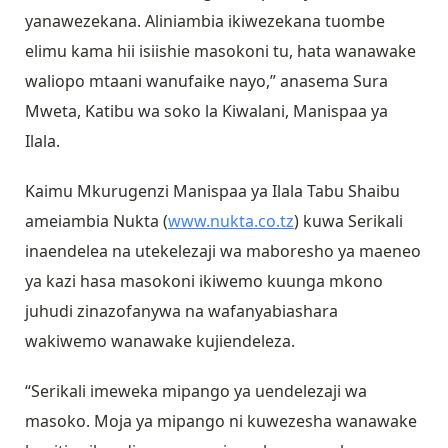
yanawezekana. Aliniambia ikiwezekana tuombe
elimu kama hii isiishie masokoni tu, hata wanawake
waliopo mtaani wanufaike nayo,” anasema Sura
Mweta, Katibu wa soko la Kiwalani, Manispaa ya
Ilala.
Kaimu Mkurugenzi Manispaa ya Ilala Tabu Shaibu
ameiambia Nukta (
www.nukta.co.tz
) kuwa Serikali
inaendelea na utekelezaji wa maboresho ya maeneo
ya kazi hasa masokoni ikiwemo kuunga mkono
juhudi zinazofanywa na wafanyabiashara
wakiwemo wanawake kujiendeleza.
“Serikali imeweka mipango ya uendelezaji wa
masoko. Moja ya mipango ni kuwezesha wanawake