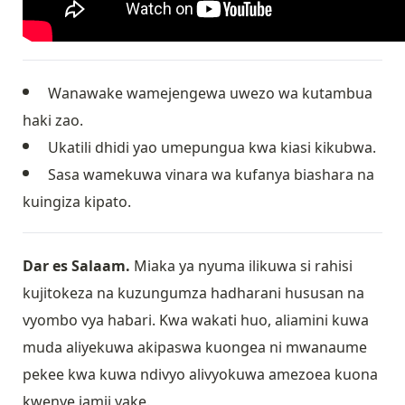
Wanawake wamejengewa uwezo wa kutambua
haki zao.
Ukatili dhidi yao umepungua kwa kiasi kikubwa.
Sasa wamekuwa vinara wa kufanya biashara na
kuingiza kipato.
Dar es Salaam.
Miaka ya nyuma ilikuwa si rahisi
kujitokeza na kuzungumza hadharani hususan na
vyombo vya habari. Kwa wakati huo, aliamini kuwa
muda aliyekuwa akipaswa kuongea ni mwanaume
pekee kwa kuwa ndivyo alivyokuwa amezoea kuona
kwenye jamii yake.