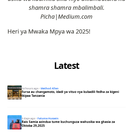
shamra shamra mbalimbali.
Picha|Medium.com
Heri ya Mwaka Mpya wa 2025!
Latest
14 hours ago
·
Method Allen
Fursa au changamoto, idadi ya vituo vya kubadili fedha za kigeni
ikipaa Tanzania
2 days ago
·
Fatuma Hussein
Rais Samia azindua tume kuchunguza wahusika wa ghasia za
Oktoba 29,2025