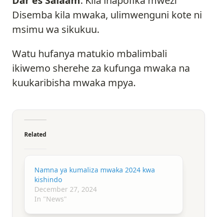
Dar es Salaam
. Kila inapofika mwezi
Disemba kila mwaka, ulimwenguni kote ni
msimu wa sikukuu.
Watu hufanya matukio mbalimbali
ikiwemo sherehe za kufunga mwaka na
kuukaribisha mwaka mpya.
Related
Namna ya kumaliza mwaka 2024 kwa
kishindo
December 27, 2024
In "News"