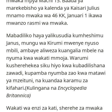
mwaka mpya Machi 15. Baada ya
marekebisho ya kalenda ya Kaisari Julius
mnamo mwaka wa 46 KK, Januari 1 ikawa
mwanzo rasmi wa mwaka.
Mabadiliko haya yalikusudia kumheshimu
Janus, mungu wa Kirumi mwenye nyuso
mbili, ambaye aliweza kuangalia mbele na
nyuma kwa wakati mmoja. Warumi
kusherehekea siku hiyo kwa kubadilishana
zawadi, kupamba nyumba zao kwa matawi
ya mzeituni, na kuandaa karamu za
kifahari.(Kulingana na
Encyclopedia
Britannica)
Wakati wa enzi za kati, sherehe za mwaka