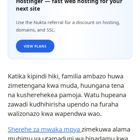
Hostinger — fast web hosting for your
next site
Use the Nukta referral for a discount on hosting,
domains, and SSL.
VIEW PLANS
Katika kipindi hiki, familia ambazo huwa
zimetengana kwa muda, huungana tena
na kusherehekea pamoja. Watu hupeana
zawadi kudhihirisha upendo na furaha
walizonazo kwa wapendwa wao.
Sherehe za mwaka mpya
zimekuwa alama
muhimu ya utamaduni wa binadamu kwa