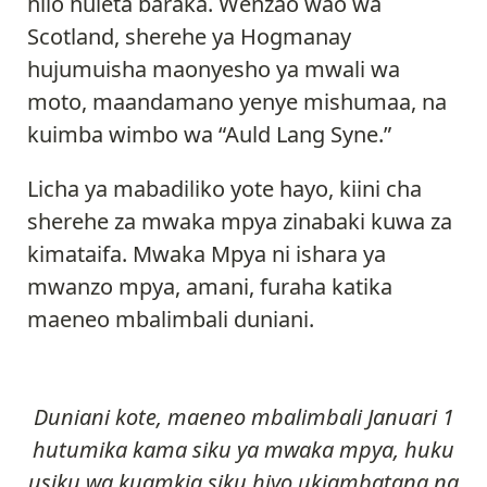
hilo huleta baraka. Wenzao wao wa
Scotland, sherehe ya Hogmanay
hujumuisha maonyesho ya mwali wa
moto, maandamano yenye mishumaa, na
kuimba wimbo wa “Auld Lang Syne.”
Licha ya mabadiliko yote hayo, kiini cha
sherehe za mwaka mpya zinabaki kuwa za
kimataifa. Mwaka Mpya ni ishara ya
mwanzo mpya, amani, furaha katika
maeneo mbalimbali duniani.
Duniani kote, maeneo mbalimbali Januari 1
hutumika kama siku ya mwaka mpya, huku
usiku wa kuamkia siku hiyo ukiambatana na