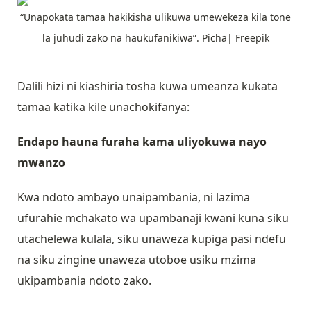
“Unapokata tamaa hakikisha ulikuwa umewekeza kila tone
la juhudi zako na haukufanikiwa”. Picha| Freepik
Dalili hizi ni kiashiria tosha kuwa umeanza kukata
tamaa katika kile unachokifanya:
Endapo hauna furaha kama uliyokuwa nayo
mwanzo
Kwa ndoto ambayo unaipambania, ni lazima
ufurahie mchakato wa upambanaji kwani kuna siku
utachelewa kulala, siku unaweza kupiga pasi ndefu
na siku zingine unaweza utoboe usiku mzima
ukipambania ndoto zako.