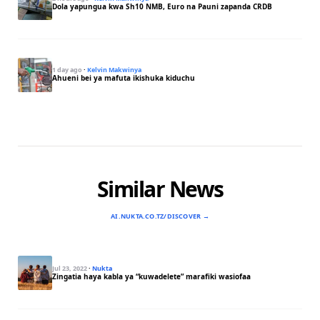
Dola yapungua kwa Sh10 NMB, Euro na Pauni zapanda CRDB
1 day ago
·
Kelvin Makwinya
Ahueni bei ya mafuta ikishuka kiduchu
Similar News
AI.NUKTA.CO.TZ/DISCOVER →
Jul 23, 2022
·
Nukta
Zingatia haya kabla ya “kuwadelete” marafiki wasiofaa