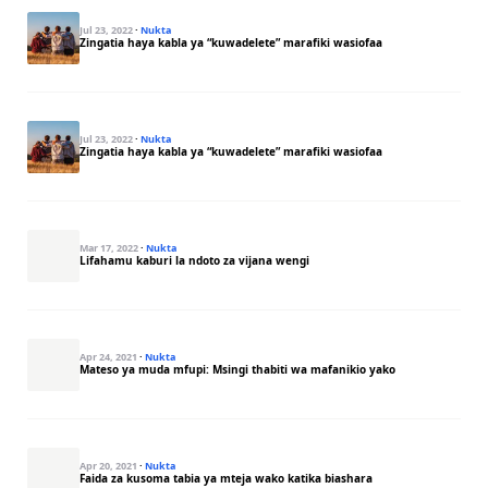
Jul 23, 2022
·
Nukta
Zingatia haya kabla ya “kuwadelete” marafiki wasiofaa
Jul 23, 2022
·
Nukta
Zingatia haya kabla ya “kuwadelete” marafiki wasiofaa
Mar 17, 2022
·
Nukta
Lifahamu kaburi la ndoto za vijana wengi
Apr 24, 2021
·
Nukta
Mateso ya muda mfupi: Msingi thabiti wa mafanikio yako
Apr 20, 2021
·
Nukta
Faida za kusoma tabia ya mteja wako katika biashara