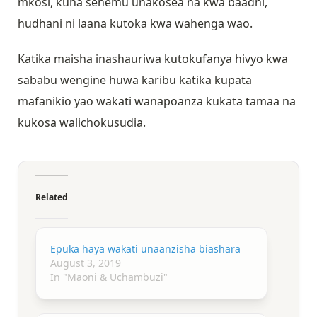
mkosi, kuna sehemu unakosea na kwa baadhi,
hudhani ni laana kutoka kwa wahenga wao.
Katika maisha inashauriwa kutokufanya hivyo kwa
sababu wengine huwa karibu katika kupata
mafanikio yao wakati wanapoanza kukata tamaa na
kukosa walichokusudia.
Related
Epuka haya wakati unaanzisha biashara
August 3, 2019
In "Maoni & Uchambuzi"