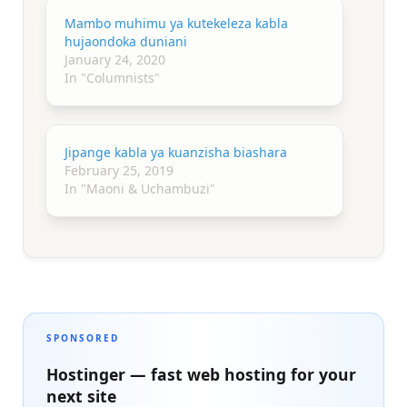
Mambo muhimu ya kutekeleza kabla
hujaondoka duniani
January 24, 2020
In "Columnists"
Jipange kabla ya kuanzisha biashara
February 25, 2019
In "Maoni & Uchambuzi"
SPONSORED
Hostinger — fast web hosting for your
next site