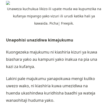
Unaweza kuchukua likizo ili upate muda wa kupumzika na
kufanya mipango yako vizuri ili urudi katika hali ya
kawaida. Picha| Freepik.
Unapohisi unazidiwa kimajukumu
Kuongezeka majukumu ni kiashiria kizuri ya kuwa
biashara yako au kampuni yako inakua na pia una
kazi za kufanya.
Lakini pale majukumu yanapokuwa mengi kuliko
uwezo wako, ni kiashiria kuwa umezidiwa na
huenda ukashindwa kuridhisha baadhi ya wateja
wanaohitaji huduma yako.