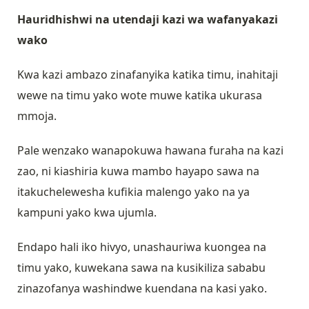
Hauridhishwi na utendaji kazi wa wafanyakazi
wako
Kwa kazi ambazo zinafanyika katika timu, inahitaji
wewe na timu yako wote muwe katika ukurasa
mmoja.
Pale wenzako wanapokuwa hawana furaha na kazi
zao, ni kiashiria kuwa mambo hayapo sawa na
itakuchelewesha kufikia malengo yako na ya
kampuni yako kwa ujumla.
Endapo hali iko hivyo, unashauriwa kuongea na
timu yako, kuwekana sawa na kusikiliza sababu
zinazofanya washindwe kuendana na kasi yako.