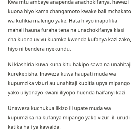
Kwa mtu ambaye anapenda anachokifanya, hawezi
kuona hiyo kama changamoto kwake bali mchakato
wa kufikia malengo yake. Hata hivyo inapofika
mahali hauna furaha tena na unachokifanya kiasi
cha kuona uvivu kuamka kwenda kufanya kazi zako,
hiyo ni bendera nyekundu.
Ni kiashiria kuwa kuna kitu hakipo sawa na unahitaji
kurekebisha. Inaweza kuwa haupati muda wa
kupumzika vizuri au unahitaji kupitia upya mipango
yako uliyonayo kwani iliyopo huenda haifanyi kazi.
Unaweza kuchukua likizo ili upate muda wa
kupumzika na kufanya mipango yako vizuri ili urudi
katika hali ya kawaida.