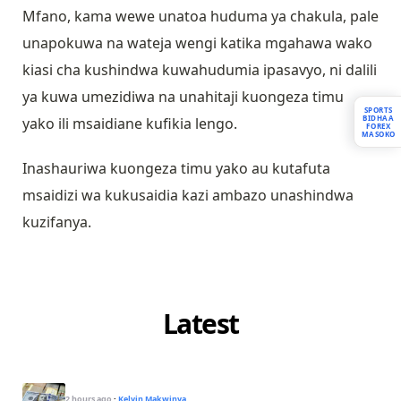
Mfano, kama wewe unatoa huduma ya chakula, pale
unapokuwa na wateja wengi katika mgahawa wako
kiasi cha kushindwa kuwahudumia ipasavyo, ni dalili
ya kuwa umezidiwa na unahitaji kuongeza timu
SPORTS
BIDHAA
yako ili msaidiane kufikia lengo.
FOREX
MASOKO
Inashauriwa kuongeza timu yako au kutafuta
msaidizi wa kukusaidia kazi ambazo unashindwa
kuzifanya.
Latest
2 hours ago
·
Kelvin Makwinya