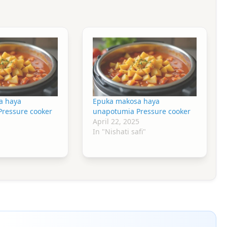
a haya
Epuka makosa haya
ressure cooker
unapotumia Pressure cooker
April 22, 2025
In "Nishati safi"