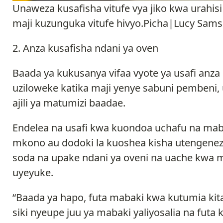
Unaweza kusafisha vitufe vya jiko kwa urahis
maji kuzunguka vitufe hivyo.Picha|Lucy Sams
Anza kusafisha ndani ya oven
Baada ya kukusanya vifaa vyote ya usafi anza 
uziloweke katika maji yenye sabuni pembeni
ajili ya matumizi baadae.
Endelea na usafi kwa kuondoa uchafu na maba
mkono au dodoki la kuoshea kisha utengene
soda na upake ndani ya oveni na uache kwa m
uyeyuke.
“Baada ya hapo, futa mabaki kwa kutumia kit
siki nyeupe juu ya mabaki yaliyosalia na futa