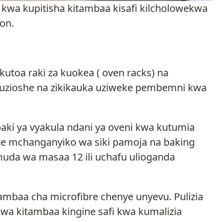
i kwa kupitisha kitambaa kisafi kilcholowekwa
on.
kutoa raki za kuokea ( oven racks) na
, uzioshe na zikikauka uziweke pembemni kwa
ki ya vyakula ndani ya oveni kwa kutumia
ze mchanganyiko wa siki pamoja na baking
uda wa masaa 12 ili uchafu ulioganda
ambaa cha microfibre chenye unyevu. Pulizia
 kwa kitambaa kingine safi kwa kumalizia