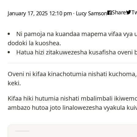
Share
T
January 17, 2025 12:10 pm · Lucy Samson
Ni pamoja na kuandaa mapema vifaa vya us
dodoki la kuoshea.
Hatua hizi zitakuwezesha kusafisha oveni bil
Oveni ni kifaa kinachotumia nishati kuchoma
keki.
Kifaa hiki hutumia nishati mbalimbali ikiwe
ambazo hutoa joto linalowezesha vyakula kui