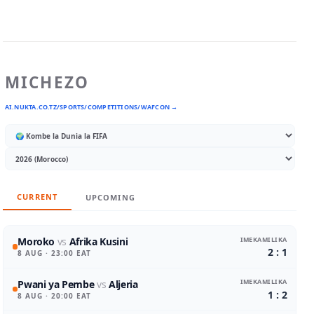
MICHEZO
AI.NUKTA.CO.TZ/SPORTS/COMPETITIONS/WAFCON →
CURRENT
UPCOMING
IMEKAMILIKA
Moroko
vs
Afrika Kusini
2 : 1
8 AUG
· 23:00 EAT
IMEKAMILIKA
Pwani ya Pembe
vs
Aljeria
1 : 2
8 AUG
· 20:00 EAT