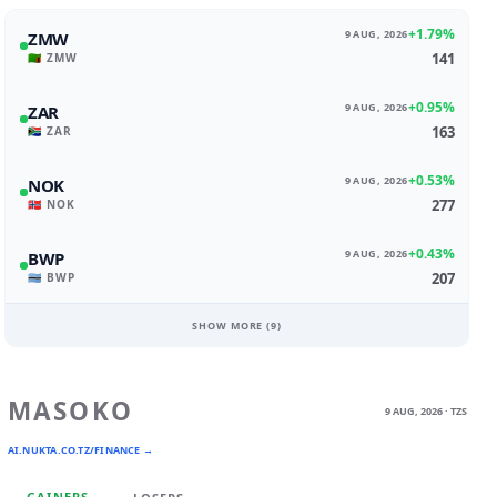
+1.79%
9 AUG, 2026
ZMW
141
🇿🇲 ZMW
+0.95%
9 AUG, 2026
ZAR
163
🇿🇦 ZAR
+0.53%
9 AUG, 2026
NOK
277
🇳🇴 NOK
+0.43%
9 AUG, 2026
BWP
207
🇧🇼 BWP
SHOW MORE (
9
)
MASOKO
9 AUG, 2026 · TZS
AI.NUKTA.CO.TZ/FINANCE →
GAINERS