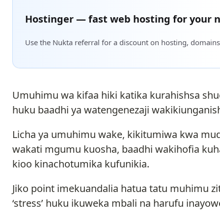
Hostinger — fast web hosting for your n
Use the Nukta referral for a discount on hosting, domains
Umuhimu wa kifaa hiki katika kurahishsa sh
huku baadhi ya watengenezaji wakikiunganish
Licha ya umuhimu wake, kikitumiwa kwa mu
wakati mgumu kuosha, baadhi wakihofia kuh
kioo kinachotumika kufunikia.
Jiko point imekuandalia hatua tatu muhimu z
‘stress’ huku ikuweka mbali na harufu inayo