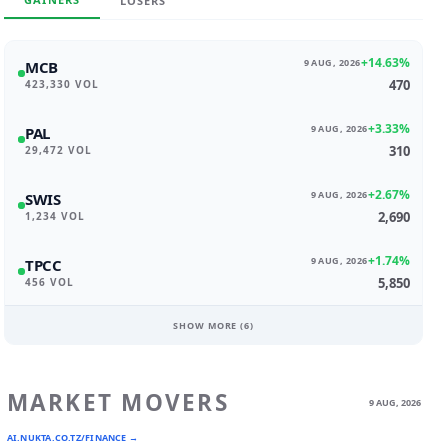
LOSERS
+14.63%
9 AUG, 2026
MCB
470
423,330 VOL
+3.33%
9 AUG, 2026
PAL
310
29,472 VOL
+2.67%
9 AUG, 2026
SWIS
2,690
1,234 VOL
+1.74%
9 AUG, 2026
TPCC
5,850
456 VOL
SHOW MORE (
6
)
MARKET MOVERS
9 AUG, 2026
AI.NUKTA.CO.TZ/FINANCE →