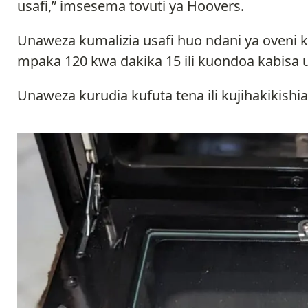
usafi,” imsesema tovuti ya Hoovers.
Unaweza kumalizia usafi huo ndani ya oveni 
mpaka 120 kwa dakika 15 ili kuondoa kabisa uc
Unaweza kurudia kufuta tena ili kujihakikishia