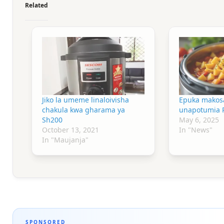
Related
Jiko la umeme linaloivisha
Epuka makos
chakula kwa gharama ya
unapotumia P
Sh200
May 6, 2025
October 13, 2021
In "News"
In "Maujanja"
SPONSORED