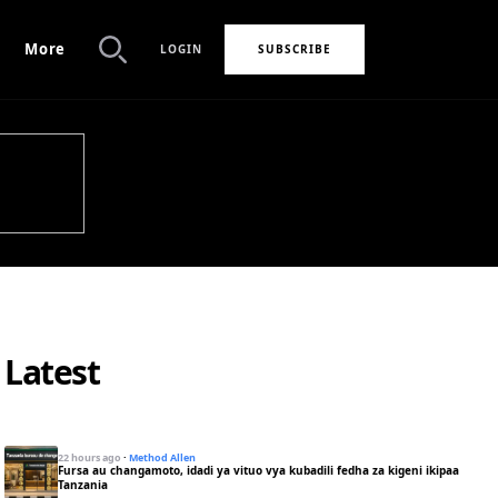
More
LOGIN
SUBSCRIBE
Search
Latest
22 hours ago
·
Method Allen
Fursa au changamoto, idadi ya vituo vya kubadili fedha za kigeni ikipaa
Tanzania