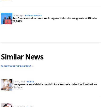
2 days ago
·
Fatuma Hussein
Rais Samia azindua tume kuchunguza wahusika wa ghasia za Oktoba
29,2025
Similar News
AI.NUKTA.CO.TZ/DISCOVER →
Mar 21, 2026
·
Nukta
Unavyoweza kurahisisha mapishi kwa kutumia nishati safi wakati wa
sikukuu