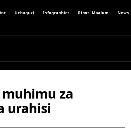
int
Uchaguzi
Infographics
Ripoti Maalum
News
u muhimu za
 urahisi