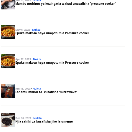
Jun 13, 2025
·
Nukta
Mambo muhimu ya kuzingatia wakati unasafisha ‘pressure cooker’
May 6, 2025
·
Nukta
Epuka makosa haya unapotumia Pressure cooker
Apr 22, 2025
·
Nukta
Epuka makosa haya unapotumia Pressure cooker
Jun 13, 2023
·
Nukta
Fahamu mbinu za kusafisha ‘microwave’
Dec 10, 2021
·
Nukta
Njia sahihi za kusafisha jiko la umeme