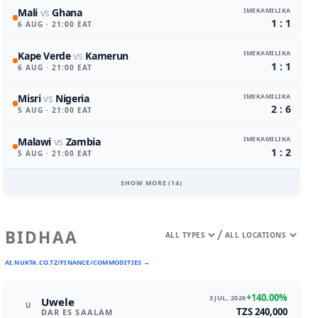
IMEKAMILIKA
Mali
vs
Ghana
1 : 1
6 AUG
· 21:00 EAT
IMEKAMILIKA
Kape Verde
vs
Kamerun
1 : 1
6 AUG
· 21:00 EAT
IMEKAMILIKA
Misri
vs
Nigeria
2 : 6
5 AUG
· 21:00 EAT
IMEKAMILIKA
Malawi
vs
Zambia
1 : 2
5 AUG
· 21:00 EAT
SHOW MORE (
14
)
/
BIDHAA
AI.NUKTA.CO.TZ/FINANCE/COMMODITIES →
+140.00%
3 JUL, 2026
Uwele
U
TZS 240,000
DAR ES SAALAM