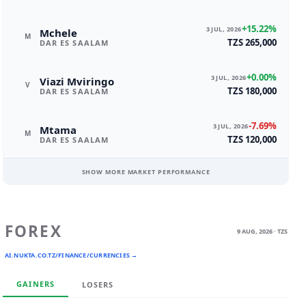
+15.22%
3 JUL, 2026
Mchele
M
TZS 265,000
DAR ES SAALAM
+0.00%
3 JUL, 2026
Viazi Mviringo
V
TZS 180,000
DAR ES SAALAM
-7.69%
3 JUL, 2026
Mtama
M
TZS 120,000
DAR ES SAALAM
SHOW MORE MARKET PERFORMANCE
FOREX
9 AUG, 2026 · TZS
AI.NUKTA.CO.TZ/FINANCE/CURRENCIES →
GAINERS
LOSERS