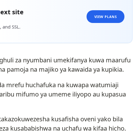
ext site
VIEW PLANS
, and SSL.
ughuli za nyumbani umekifanya kuwa maarufu
a pamoja na majiko ya kawaida ya kupikia.
da mrefu huchafuka na kuwapa watumiaji
aribu mifumo ya umeme iliyopo au kupasua
itakazokuwezesha kusafisha oveni yako bila
weza kusababishwa na uchafu wa kifaa hicho.