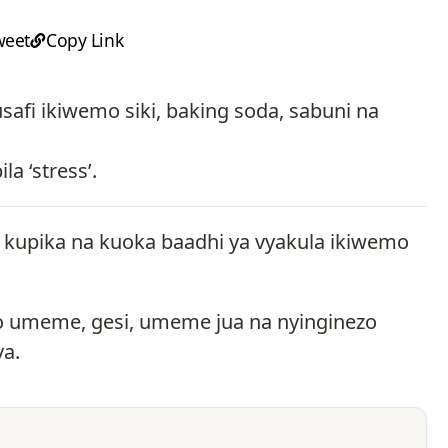
weet
Copy Link
afi ikiwemo siki, baking soda, sabuni na
a ‘stress’.
, kupika na kuoka baadhi ya vyakula ikiwemo
mo umeme, gesi, umeme jua na nyinginezo
va.