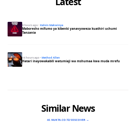
Latest
9 hours ago
·
Kelvin Makwinya
Maboresho mifumo ya kibenki yanavyoweza kuathiri uchumi
Tanzania
14 hours ago
·
Method Allen
Hatari inayowakabili watumiaji wa mshumaa kwa muda mrefu
Similar News
AI.NUKTA.CO.TZ/DISCOVER →