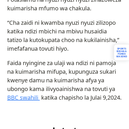
kuimarisha mfumo wa chakula.
“Cha zaidi ni kwamba nyuzi nyuzi zilizopo
katika ndizi mbichi na mbivu husaidia
tatizo la kutokupata choo na kukilainisha,”
imefafanua tovuti hiyo.
SPORTS
BIDHAA
FOREX
MASOKO
Faida nyingine za ulaji wa ndizi ni pamoja
na kuimarisha mifupa, kupunguza sukari
kwenye damu na kuimarisha afya ya
ubongo kama ilivyoainishwa na tovuti ya
BBC swahili
katika chapisho la Julai 9,2024.