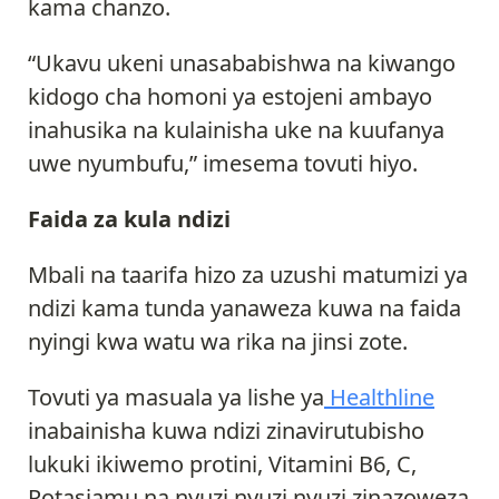
kama chanzo.
“Ukavu ukeni unasababishwa na kiwango
kidogo cha homoni ya estojeni ambayo
inahusika na kulainisha uke na kuufanya
uwe nyumbufu,” imesema tovuti hiyo.
Faida za kula ndizi
Mbali na taarifa hizo za uzushi matumizi ya
ndizi kama tunda yanaweza kuwa na faida
nyingi kwa watu wa rika na jinsi zote.
Tovuti ya masuala ya lishe ya
Healthline
inabainisha kuwa ndizi zinavirutubisho
lukuki ikiwemo protini, Vitamini B6, C,
Potasiamu na nyuzi nyuzi nyuzi zinazoweza