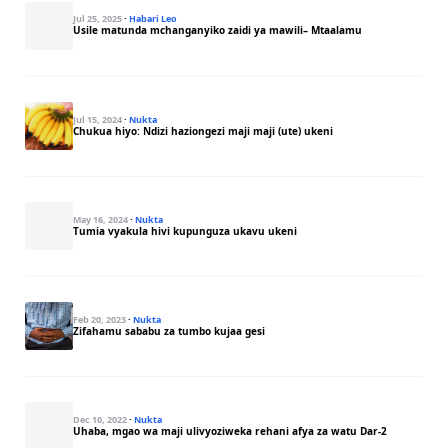
Jul 25, 2025
·
Habari Leo
Usile matunda mchanganyiko zaidi ya mawili– Mtaalamu
Jul 15, 2024
·
Nukta
Chukua hiyo: Ndizi haziongezi maji maji (ute) ukeni
May 16, 2024
·
Nukta
Tumia vyakula hivi kupunguza ukavu ukeni
Feb 20, 2023
·
Nukta
Zifahamu sababu za tumbo kujaa gesi
Dec 10, 2022
·
Nukta
Uhaba, mgao wa maji ulivyoziweka rehani afya za watu Dar-2