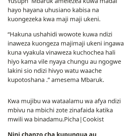
Yusuph Mbaruk amelezea kuwa madai
hayo hayana uhusiano kabisa na
kuongezeka kwa maji maji ukeni.
“Hakuna ushahidi wowote kuwa ndizi
inaweza kuongeza majimaji ukeni ingawa
kuna vyakula vinaweza kuchochea hali
hiyo kama vile nyaya chungu au ngogwe
lakini sio ndizi hivyo watu waache
kupotoshana .” amesema Mbaruk.
Kwa mujibu wa wataalamu wa afya ndizi
mbivu na mbichi zote zinafaida katika
mwili wa binadamu.Picha|Cookist
Nini chanzo cha kupungua au