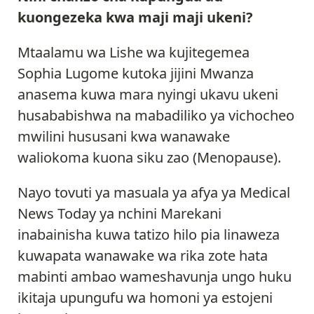
kuongezeka kwa maji maji ukeni?
Mtaalamu wa Lishe wa kujitegemea
Sophia Lugome kutoka jijini Mwanza
anasema kuwa mara nyingi ukavu ukeni
husababishwa na mabadiliko ya vichocheo
mwilini hususani kwa wanawake
waliokoma kuona siku zao (Menopause).
Nayo tovuti ya masuala ya afya ya Medical
News Today ya nchini Marekani
inabainisha kuwa tatizo hilo pia linaweza
kuwapata wanawake wa rika zote hata
mabinti ambao wameshavunja ungo huku
ikitaja upungufu wa homoni ya estojeni