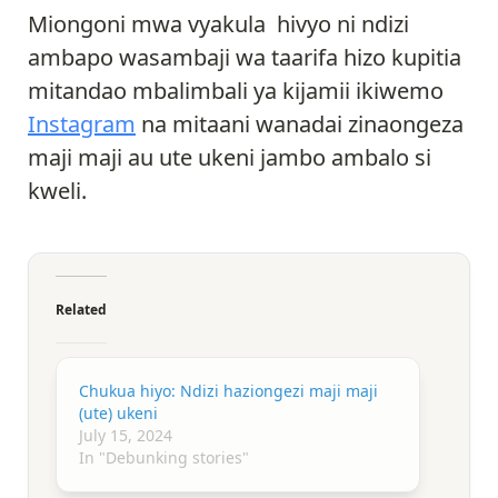
Miongoni mwa vyakula hivyo ni ndizi
ambapo wasambaji wa taarifa hizo kupitia
mitandao mbalimbali ya kijamii ikiwemo
Instagram
na mitaani wanadai zinaongeza
maji maji au ute ukeni jambo ambalo si
kweli.
Related
Chukua hiyo: Ndizi haziongezi maji maji
(ute) ukeni
July 15, 2024
In "Debunking stories"