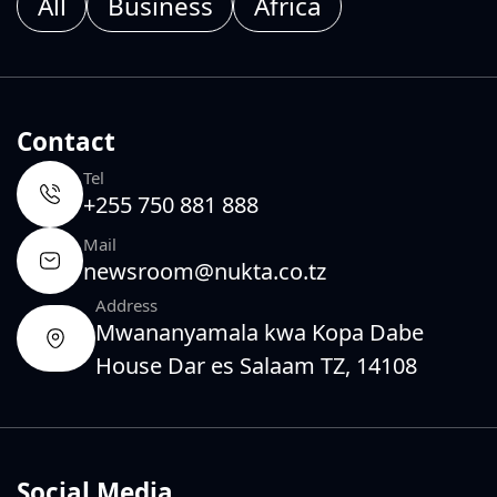
All
Business
Africa
Contact
Tel
+255 750 881 888
Mail
newsroom@nukta.co.tz
Address
Mwananyamala kwa Kopa Dabe
House Dar es Salaam TZ, 14108
Social Media