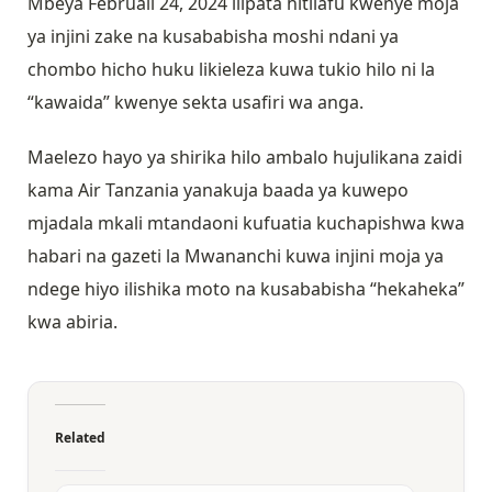
Mbeya Februali 24, 2024 ilipata hitilafu kwenye moja
ya injini zake na kusababisha moshi ndani ya
chombo hicho huku likieleza kuwa tukio hilo ni la
“kawaida” kwenye sekta usafiri wa anga.
Maelezo hayo ya shirika hilo ambalo hujulikana zaidi
kama Air Tanzania yanakuja baada ya kuwepo
mjadala mkali mtandaoni kufuatia kuchapishwa kwa
habari na gazeti la Mwananchi kuwa injini moja ya
ndege hiyo ilishika moto na kusababisha “hekaheka”
kwa abiria.
Related