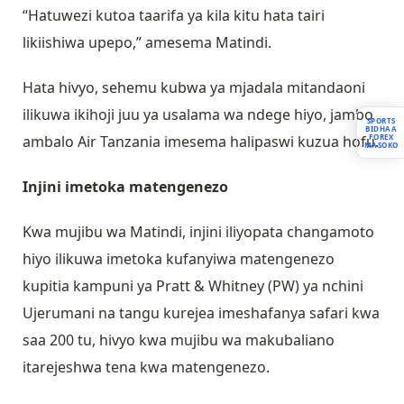
“Hatuwezi kutoa taarifa ya kila kitu hata tairi
likiishiwa upepo,” amesema Matindi.
Hata hivyo, sehemu kubwa ya mjadala mitandaoni
ilikuwa ikihoji juu ya usalama wa ndege hiyo, jambo
SPORTS
BIDHAA
FOREX
ambalo Air Tanzania imesema halipaswi kuzua hofu.
MASOKO
Injini imetoka matengenezo
Kwa mujibu wa Matindi, injini iliyopata changamoto
hiyo ilikuwa imetoka kufanyiwa matengenezo
kupitia kampuni ya Pratt & Whitney (PW) ya nchini
Ujerumani na tangu kurejea imeshafanya safari kwa
saa 200 tu, hivyo kwa mujibu wa makubaliano
itarejeshwa tena kwa matengenezo.