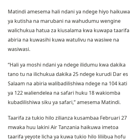
Matindi amesema hali ndani ya ndege hiyo haikuwa
ya kutisha na marubani na wahudumu wengine
walichukua hatua za kiusalama kwa kuwapa taarifa
abiria na kuwasihi kuwa watulivu na wasiwe na
wasiwasi.
“Hali ya moshi ndani ya ndege ilidumu kwa dakika
tano tu na ilichukua dakika 25 ndege kurudi Dar es
Salaam na abiria walibadilishiwa ndege na 104 kati
ya 122 waliendelea na safari huku 18 wakiomba
kubadilishiwa siku ya safari,” amesema Matindi.
Taarifa za tukio hilo zilianza kusambaa Februari 27
mwaka huu lakini Air Tanzania haikuwa imetoa
taarifa yeyote licha ya kuwa tukio hilo liliibua hofu