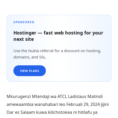
SPONSORED
Hostinger — fast web hosting for your
next site
Use the Nukta referral for a discount on hosting,
domains, and SSL.
VIEW PLANS
Mkurugenzi Mtendaji wa ATCL Ladislaus Matindi
amewaambia wanahabari leo Februali 29, 2024 jijini
Dar es Salaam kuwa kilichotokea ni hitilafu ya