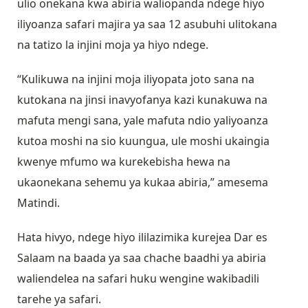
ulio onekana kwa abiria waliopanda ndege hiyo
iliyoanza safari majira ya saa 12 asubuhi ulitokana
na tatizo la injini moja ya hiyo ndege.
“Kulikuwa na injini moja iliyopata joto sana na
kutokana na jinsi inavyofanya kazi kunakuwa na
mafuta mengi sana, yale mafuta ndio yaliyoanza
kutoa moshi na sio kuungua, ule moshi ukaingia
kwenye mfumo wa kurekebisha hewa na
ukaonekana sehemu ya kukaa abiria,” amesema
Matindi.
Hata hivyo, ndege hiyo ililazimika kurejea Dar es
Salaam na baada ya saa chache baadhi ya abiria
waliendelea na safari huku wengine wakibadili
tarehe ya safari.