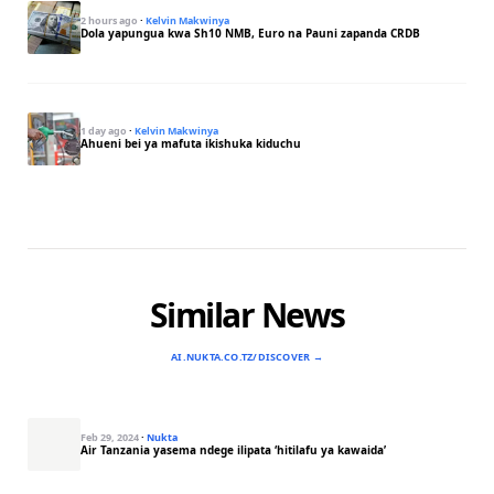
2 hours ago
·
Kelvin Makwinya
Dola yapungua kwa Sh10 NMB, Euro na Pauni zapanda CRDB
1 day ago
·
Kelvin Makwinya
Ahueni bei ya mafuta ikishuka kiduchu
Similar News
AI.NUKTA.CO.TZ/DISCOVER →
Feb 29, 2024
·
Nukta
Air Tanzania yasema ndege ilipata ‘hitilafu ya kawaida’