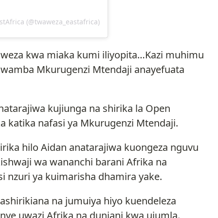
tAfrica (@twaweza_eastafrica)
eza kwa miaka kumi iliyopita…Kazi muhimu
 kwamba Mkurugenzi Mtendaji anayefuata
natarajiwa kujiunga na shirika la Open
 katika nafasi ya Mkurugenzi Mtendaji.
hirika hilo Aidan anatarajiwa kuongeza nguvu
ikishwaji wa wananchi barani Afrika na
si nzuri ya kuimarisha dhamira yake.
shirikiana na jumuiya hiyo kuendeleza
ye uwazi Afrika na duniani kwa ujumla.