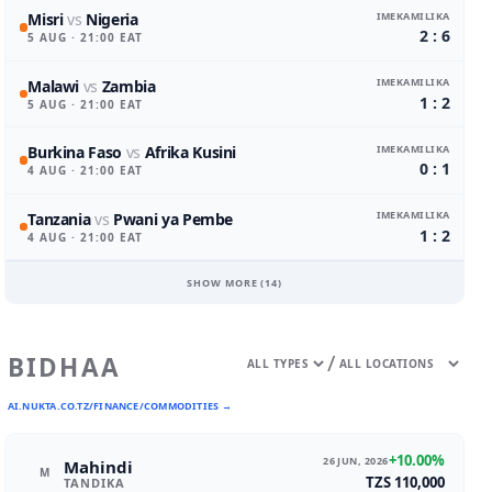
IMEKAMILIKA
Misri
vs
Nigeria
2 : 6
5 AUG
· 21:00 EAT
IMEKAMILIKA
Malawi
vs
Zambia
1 : 2
5 AUG
· 21:00 EAT
IMEKAMILIKA
Burkina Faso
vs
Afrika Kusini
0 : 1
4 AUG
· 21:00 EAT
IMEKAMILIKA
Tanzania
vs
Pwani ya Pembe
1 : 2
4 AUG
· 21:00 EAT
SHOW MORE (
14
)
/
BIDHAA
AI.NUKTA.CO.TZ/FINANCE/COMMODITIES →
+10.00%
26 JUN, 2026
Mahindi
M
TZS 110,000
TANDIKA