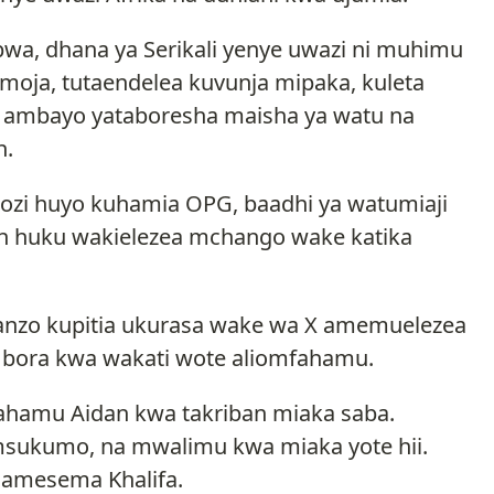
bwa, dhana ya Serikali yenye uwazi ni muhimu
moja, tutaendelea kuvunja mipaka, kuleta
a ambayo yataboresha maisha ya watu na
n.
gozi huyo kuhamia OPG, baadhi ya watumiaji
n huku wakielezea mchango wake katika
hanzo kupitia ukurasa wake wa X amemuelezea
 bora kwa wakati wote aliomfahamu.
fahamu Aidan kwa takriban miaka saba.
msukumo, na mwalimu kwa miaka yote hii.
” amesema Khalifa.