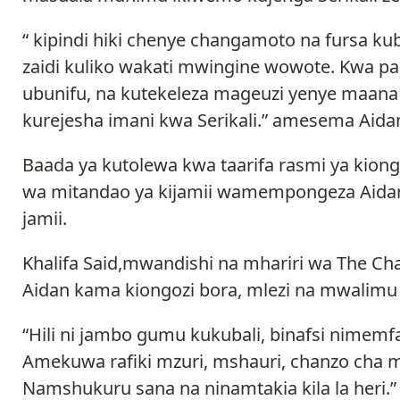
“ kipindi hiki chenye changamoto na fursa ku
zaidi kuliko wakati mwingine wowote. Kwa pa
ubunifu, na kutekeleza mageuzi yenye maan
kurejesha imani kwa Serikali.” amesema Aida
Baada ya kutolewa kwa taarifa rasmi ya kion
wa mitandao ya kijamii wamempongeza Aida
jamii.
Khalifa Said,mwandishi na mhariri wa The C
Aidan kama kiongozi bora, mlezi na mwalimu
“Hili ni jambo gumu kukubali, binafsi nimem
Amekuwa rafiki mzuri, mshauri, chanzo cha 
Namshukuru sana na ninamtakia kila la heri.