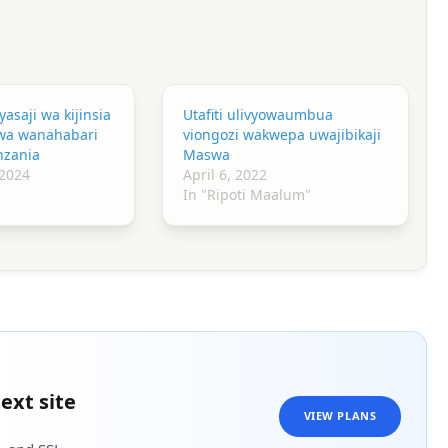
yasaji wa kijinsia
Utafiti ulivyowaumbua
kwa wanahabari
viongozi wakwepa uwajibikaji
zania
Maswa
 2024
April 6, 2022
In "Ripoti Maalum"
ext site
VIEW PLANS