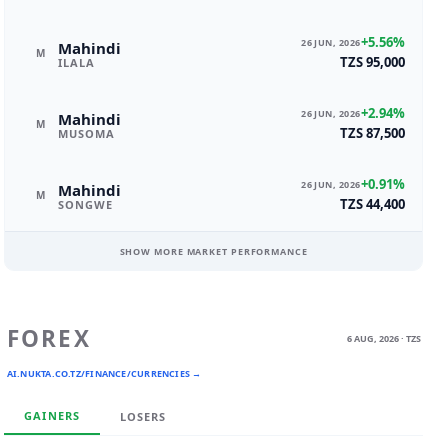
+5.56%
26 JUN, 2026
Mahindi
M
TZS 95,000
ILALA
+2.94%
26 JUN, 2026
Mahindi
M
TZS 87,500
MUSOMA
+0.91%
26 JUN, 2026
Mahindi
M
TZS 44,400
SONGWE
SHOW MORE MARKET PERFORMANCE
FOREX
6 AUG, 2026 · TZS
AI.NUKTA.CO.TZ/FINANCE/CURRENCIES →
GAINERS
LOSERS