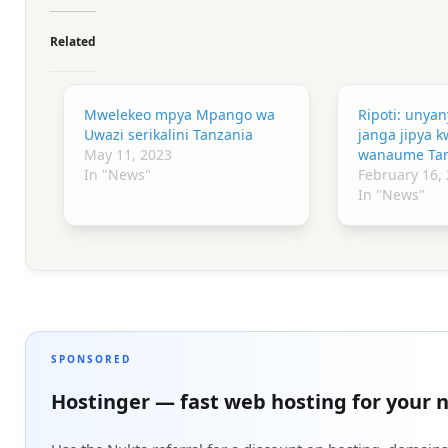
Related
Mwelekeo mpya Mpango wa
Ripoti: unyan
Uwazi serikalini Tanzania
janga jipya 
May 11, 2023
wanaume Tan
In "News"
February 16,
In "News"
SPONSORED
Hostinger — fast web hosting for your n