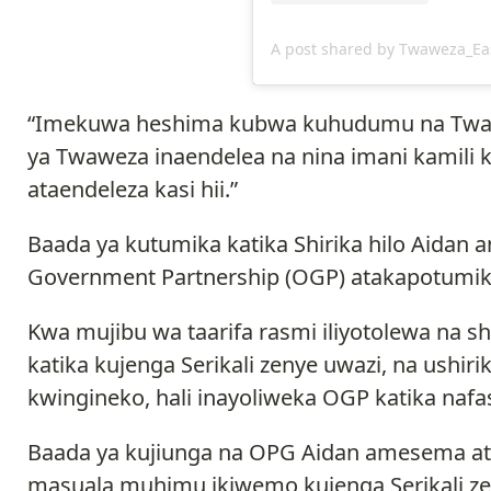
A post shared by Twaweza_Eas
“Imekuwa heshima kubwa kuhudumu na Twaw
ya Twaweza inaendelea na nina imani kamili
ataendeleza kasi hii.”
Baada ya kutumika katika Shirika hilo Aidan a
Government Partnership (OGP) atakapotumika
Kwa mujibu wa taarifa rasmi iliyotolewa na s
katika kujenga Serikali zenye uwazi, na ushir
kwingineko, hali inayoliweka OGP katika nafa
Baada ya kujiunga na OPG Aidan amesema ata
masuala muhimu ikiwemo kujenga Serikali zen