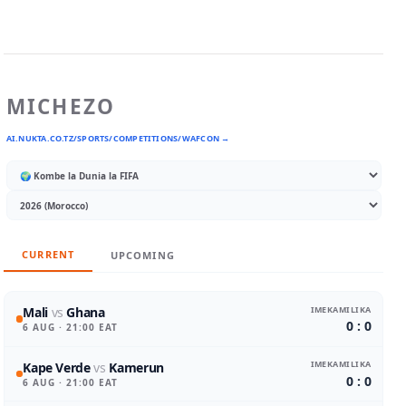
MICHEZO
AI.NUKTA.CO.TZ/SPORTS/COMPETITIONS/WAFCON →
CURRENT
UPCOMING
IMEKAMILIKA
Mali
vs
Ghana
0 : 0
6 AUG
· 21:00 EAT
IMEKAMILIKA
Kape Verde
vs
Kamerun
0 : 0
6 AUG
· 21:00 EAT