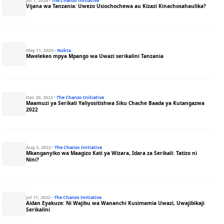
Jul 1, 2024
·
The Chanzo Initiative
Vijana wa Tanzania: Uwezo Usiochochewa au Kizazi Kinachosahaulika?
May 11, 2023
·
Nukta
Mwelekeo mpya Mpango wa Uwazi serikalini Tanzania
Dec 20, 2022
·
The Chanzo Initiative
Maamuzi ya Serikali Yaliyositishwa Siku Chache Baada ya Kutangazwa
2022
Aug 5, 2022
·
The Chanzo Initiative
Mkanganyiko wa Maagizo Kati ya Wizara, Idara za Serikali: Tatizo ni
Nini?
Jul 11, 2022
·
The Chanzo Initiative
Aidan Eyakuze: Ni Wajibu wa Wananchi Kusimamia Uwazi, Uwajibikaji
Serikalini