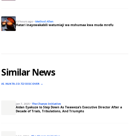
13 hours ago
·
Method Allen
Hatari inayowakabili watumiaji wa mshumaa kwa muda mrefu
Similar News
AI.NUKTA.CO.TZ/DISCOVER →
Jan 7, 2025
·
The Chanzo Initiative
Aidan Eyakuze to Step Down As Twaweza’s Executive Director After a
Decade of Trials, Tribulations, And Triumphs