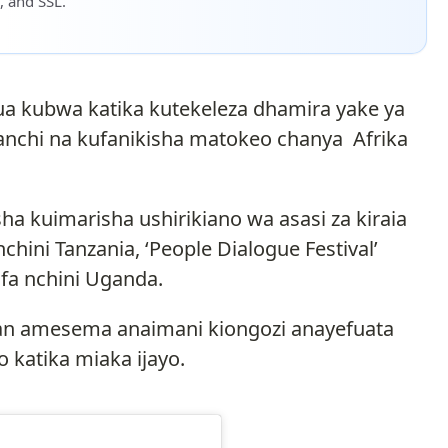
, and SSL.
ua kubwa katika kutekeleza dhamira yake ya
anchi na kufanikisha matokeo chanya Afrika
 kuimarisha ushirikiano wa asasi za kiraia
nchini Tanzania, ‘People Dialogue Festival’
ifa nchini Uganda.
dan amesema anaimani kiongozi anayefuata
o katika miaka ijayo.