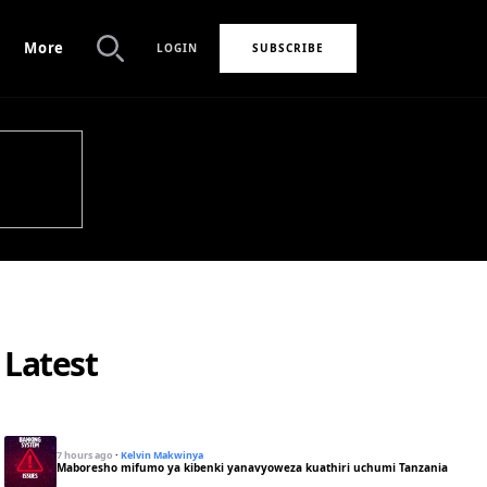
More
LOGIN
SUBSCRIBE
Search
Latest
7 hours ago
·
Kelvin Makwinya
Maboresho mifumo ya kibenki yanavyoweza kuathiri uchumi Tanzania