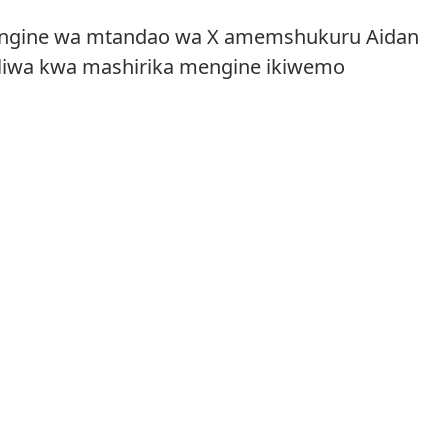
ingine wa mtandao wa X amemshukuru Aidan
aliwa kwa mashirika mengine ikiwemo