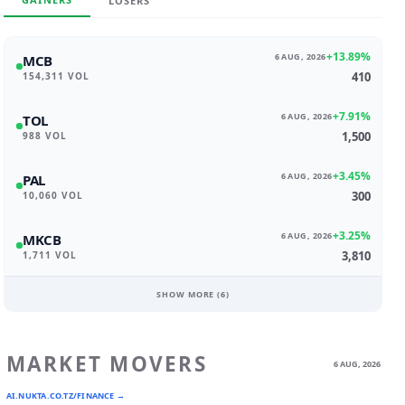
LOSERS
+13.89%
6 AUG, 2026
MCB
410
154,311 VOL
+7.91%
6 AUG, 2026
TOL
1,500
988 VOL
+3.45%
6 AUG, 2026
PAL
300
10,060 VOL
+3.25%
6 AUG, 2026
MKCB
3,810
1,711 VOL
SHOW MORE (
6
)
MARKET MOVERS
6 AUG, 2026
AI.NUKTA.CO.TZ/FINANCE →