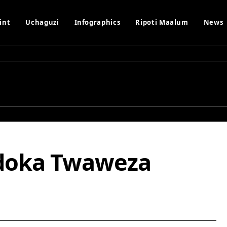
int
Uchaguzi
Infographics
Ripoti Maalum
News
doka Twaweza