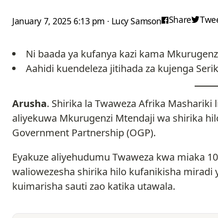
Share
Twe
January 7, 2025 6:13 pm · Lucy Samson
Ni baada ya kufanya kazi kama Mkurugenz
Aahidi kuendeleza jitihada za kujenga Serik
Arusha
. Shirika la Twaweza Afrika Masharik
aliyekuwa Mkurugenzi Mtendaji wa shirika hi
Government Partnership (OGP).
Eyakuze aliyehudumu Twaweza kwa miaka 10
waliowezesha shirika hilo kufanikisha miradi
kuimarisha sauti zao katika utawala.