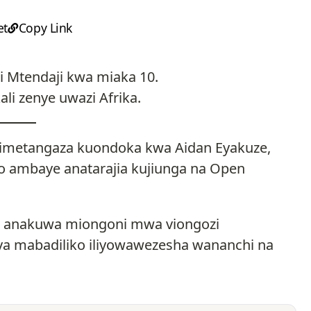
et
Copy Link
i Mtendaji kwa miaka 10.
ali zenye uwazi Afrika.
i limetangaza kuondoka kwa Aidan Eyakuze,
lo ambaye anatarajia kujiunga na Open
 anakuwa miongoni mwa viongozi
 ya mabadiliko iliyowawezesha wananchi na