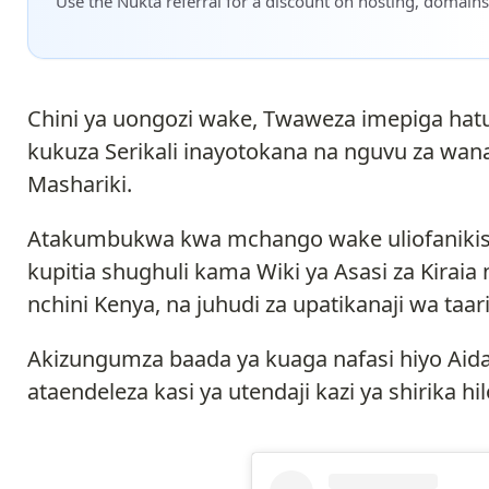
Use the Nukta referral for a discount on hosting, domains
Chini ya uongozi wake, Twaweza imepiga hat
kukuza Serikali inayotokana na nguvu za wan
Mashariki.
Atakumbukwa kwa mchango wake uliofanikisha
kupitia shughuli kama Wiki ya Asasi za Kiraia 
nchini Kenya, na juhudi za upatikanaji wa taar
Akizungumza baada ya kuaga nafasi hiyo Ai
ataendeleza kasi ya utendaji kazi ya shirika hil