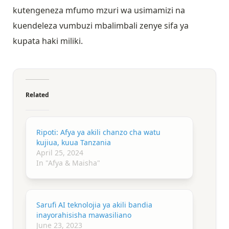
kutengeneza mfumo mzuri wa usimamizi na
kuendeleza vumbuzi mbalimbali zenye sifa ya
kupata haki miliki.
Related
Ripoti: Afya ya akili chanzo cha watu
kujiua, kuua Tanzania
April 25, 2024
In "Afya & Maisha"
Sarufi AI teknolojia ya akili bandia
inayorahisisha mawasiliano
June 23, 2023