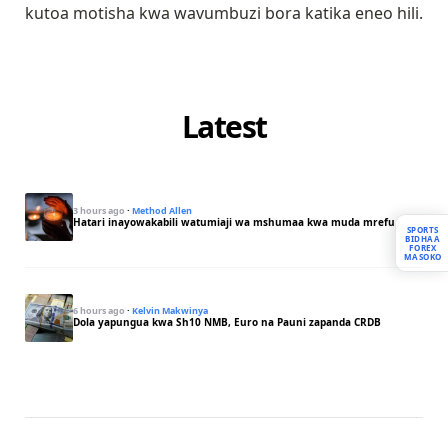
kutoa motisha kwa wavumbuzi bora katika eneo hili.
Latest
3 hours ago
·
Method Allen
Hatari inayowakabili watumiaji wa mshumaa kwa muda mrefu
SPORTS
BIDHAA
FOREX
MASOKO
6 hours ago
·
Kelvin Makwinya
Dola yapungua kwa Sh10 NMB, Euro na Pauni zapanda CRDB