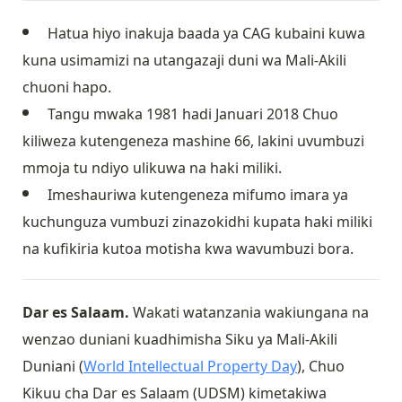
Hatua hiyo inakuja baada ya CAG kubaini kuwa
kuna usimamizi na utangazaji duni wa Mali-Akili
chuoni hapo.
Tangu mwaka 1981 hadi Januari 2018 Chuo
kiliweza kutengeneza mashine 66, lakini uvumbuzi
mmoja tu ndiyo ulikuwa na haki miliki.
Imeshauriwa kutengeneza mifumo imara ya
kuchunguza vumbuzi zinazokidhi kupata haki miliki
na kufikiria kutoa motisha kwa wavumbuzi bora.
Dar es Salaam.
Wakati watanzania wakiungana na
wenzao duniani kuadhimisha Siku ya Mali-Akili
Duniani (
World Intellectual Property Day
), Chuo
Kikuu cha Dar es Salaam (UDSM) kimetakiwa