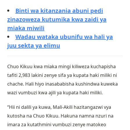
Binti wa kitanzania abuni pedi
zinazoweza kutumika kwa zaidi ya
miaka miwili
Wadau wataka ubunifu wa hali ya
juu sekta ya elimu
Chuo Kikuu kwa miaka mingi kiliweza kuchapisha
tafiti 2,983 lakini zenye sifa ya kupata haki miliki ni
chache. Hali hiyo inasababisha kushindwa kuweka
wazi vumbuzi kwa ajili ya kupata haki miliki.
“Hii ni dalili ya kuwa, Mali-Akili hazitangazwi vya
kutosha na Chuo Kikuu. Hakuna namna nzuri na
imara za kutathmini vumbuzi zenye matokeo