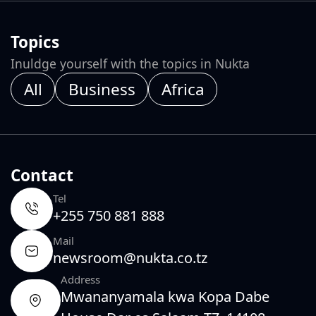
Topics
Inuldge yourself with the topics in Nukta
All
Business
Africa
Contact
Tel
+255 750 881 888
Mail
newsroom@nukta.co.tz
Address
Mwananyamala kwa Kopa Dabe