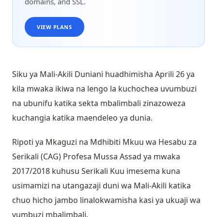
domains, and SSL.
VIEW PLANS
Siku ya Mali-Akili Duniani huadhimisha Aprili 26 ya
kila mwaka ikiwa na lengo la kuchochea uvumbuzi
na ubunifu katika sekta mbalimbali zinazoweza
kuchangia katika maendeleo ya dunia.
Ripoti ya Mkaguzi na Mdhibiti Mkuu wa Hesabu za
Serikali (CAG) Profesa Mussa Assad ya mwaka
2017/2018 kuhusu Serikali Kuu imesema kuna
usimamizi na utangazaji duni wa Mali-Akili katika
chuo hicho jambo linalokwamisha kasi ya ukuaji wa
vumbuzi mbalimbali.