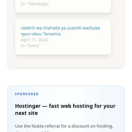
In "Teknolojia"
Udahili wa shahada ya uzamili washuka
vyuo vikuu Tanzania
April 11, 2020
In "News"
SPONSORED
Hostinger — fast web hosting for your
next site
Use the Nukta referral for a discount on hosting,