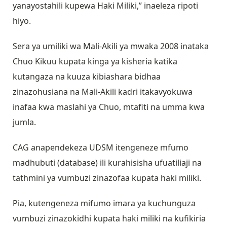
yanayostahili kupewa Haki Miliki,” inaeleza ripoti
hiyo.
Sera ya umiliki wa Mali-Akili ya mwaka 2008 inataka
Chuo Kikuu kupata kinga ya kisheria katika
kutangaza na kuuza kibiashara bidhaa
zinazohusiana na Mali-Akili kadri itakavyokuwa
inafaa kwa maslahi ya Chuo, mtafiti na umma kwa
jumla.
CAG anapendekeza UDSM itengeneze mfumo
madhubuti (database) ili kurahisisha ufuatiliaji na
tathmini ya vumbuzi zinazofaa kupata haki miliki.
Pia, kutengeneza mifumo imara ya kuchunguza
vumbuzi zinazokidhi kupata haki miliki na kufikiria