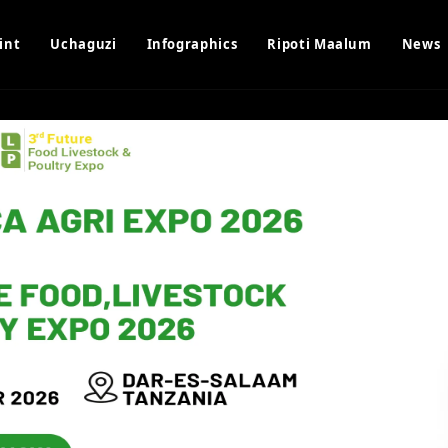
int
Uchaguzi
Infographics
Ripoti Maalum
News