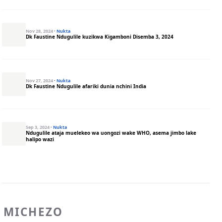
Nov 28, 2024
·
Nukta
Dk Faustine Ndugulile kuzikwa Kigamboni Disemba 3, 2024
Nov 27, 2024
·
Nukta
Dk Faustine Ndugulile afariki dunia nchini India
Sep 3, 2024
·
Nukta
Ndugulile ataja muelekeo wa uongozi wake WHO, asema jimbo lake
halipo wazi
MICHEZO