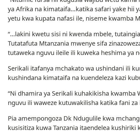
ya Afrika na kimataifa…katika safari yake h
yetu kwa kupata nafasi ile, niseme kwamba
“…lakini kwetu sisi ni kwenda mbele, tutaingia
Tutatafuta Mtanzania mwenye sifa zinazoweza
tutaweka nguvu ileile ili kuweka heshima ya 
Serikali itafanya mchakato wa ushindani ili k
kushindana kimataifa na kuendeleza kazi kub
“Ni dhamira ya Serikali kuhakikisha kwamba 
nguvu ili waweze kutuwakilisha katika fani z
Pia amempongoza Dk Ndugulile kwa mchango
kusisitiza kuwa Tanzania itaendelea kushiriki 