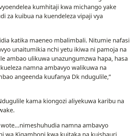
ilivyoendelea kumhitaji kwa michango yake
 za kuibua na kuendeleza vipaji vya
idia katika maeneo mbalimbali. Nitumie nafasi
yo unaitumikia nchi yetu ikiwa ni pamoja na
ule ambao ulikuwa unazungumzwa hapa, hasa
 kueleza namna ambavyo walikuwa na
bao angeenda kuufanya Dk ndugulile,”
dugulile kama kiongozi aliyekuwa karibu na
wake.
e wote…nimeshuhudia namna ambavyo
i wa Kigamboni kwa kuitaka na kuishauri