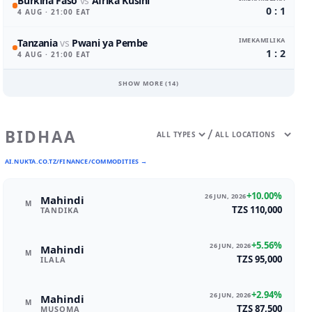
Burkina Faso
vs
Afrika Kusini
0 : 1
4 AUG
· 21:00 EAT
IMEKAMILIKA
Tanzania
vs
Pwani ya Pembe
1 : 2
4 AUG
· 21:00 EAT
SHOW MORE (
14
)
/
BIDHAA
AI.NUKTA.CO.TZ/FINANCE/COMMODITIES →
+10.00%
26 JUN, 2026
Mahindi
M
TZS 110,000
TANDIKA
+5.56%
26 JUN, 2026
Mahindi
M
TZS 95,000
ILALA
+2.94%
26 JUN, 2026
Mahindi
M
TZS 87,500
MUSOMA