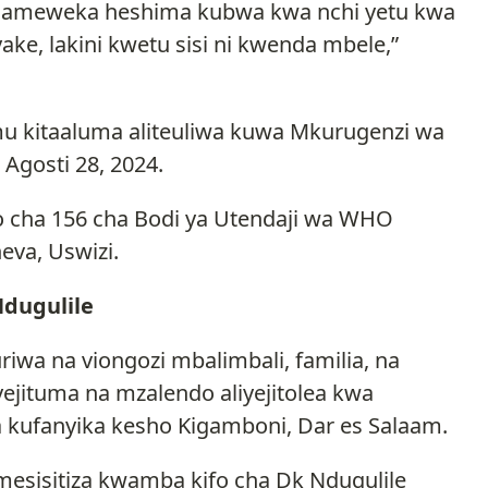
sho ameweka heshima kubwa kwa nchi yetu kwa
ke, lakini kwetu sisi ni kwenda mbele,”
mu kitaaluma aliteuliwa kuwa Mkurugenzi wa
 Agosti 28, 2024.
ao cha 156 cha Bodi ya Utendaji wa WHO
eva, Uswizi.
Ndugulile
wa na viongozi mbalimbali, familia, na
jituma na mzalendo aliyejitolea kwa
a kufanyika kesho Kigamboni, Dar es Salaam.
mesisitiza kwamba kifo cha Dk Ndugulile