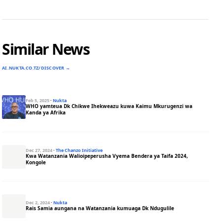
Similar News
AI.NUKTA.CO.TZ/DISCOVER →
Feb 5, 2025
·
Nukta
WHO yamteua Dk Chikwe Ihekweazu kuwa Kaimu Mkurugenzi wa
Kanda ya Afrika
Dec 27, 2024
·
The Chanzo Initiative
Kwa Watanzania Walioipeperusha Vyema Bendera ya Taifa 2024,
Kongole
Dec 2, 2024
·
Nukta
Rais Samia aungana na Watanzania kumuaga Dk Ndugulile