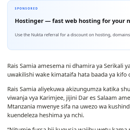
SPONSORED
Hostinger — fast web hosting for your n
Use the Nukta referral for a discount on hosting, domains
Rais Samia amesema ni dhamira ya Serikali y
uwakilishi wake kimataifa hata baada ya kifo
Rais Samia aliyekuwa akizungumza katika shu
viwanja vya Karimjee, jijini Dar es Salaam a
Mtanzania mwenye sifa na uwezo wa kushindana
kuendeleza heshima ya nchi.
“Nitumie fursa hii kugusia wajibu wetu kama 