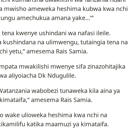
ii ya mwisho ameweka heshima kubwa kwa nchi
 Mungu amechukua amana yake…’”
 tena kwenye ushindani wa nafasi ileile.
 kushindana na ulimwengu, tutaingia tena na
nchi yetu,” amesema Rais Samia.
umpata mwakilishi mwenye sifa zinazohitajika
wa aliyoiacha Dk Ndugulile.
Watanzania wabobezi tunaweka kila aina ya
a kimataifa,” amesema Rais Samia.
 wake ulioweka heshima kwa nchi na
kikamilifu katika maamuzi ya kimataifa.