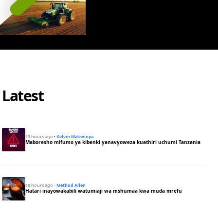
Latest
13 hours ago
·
Kelvin Makwinya
Maboresho mifumo ya kibenki yanavyoweza kuathiri uchumi Tanzania
18 hours ago
·
Method Allen
Hatari inayowakabili watumiaji wa mshumaa kwa muda mrefu