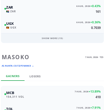
+0.43%
6 AUG, 2026
ZAR
161
🇿🇦 ZAR
+0.36%
6 AUG, 2026
UGX
0.7039
🇺🇬 UGX
SHOW MORE (
15
)
MASOKO
7 AUG, 2026 · TZS
AI.NUKTA.CO.TZ/FINANCE →
GAINERS
LOSERS
+13.89%
7 AUG, 2026
MCB
410
154,311 VOL
+7.91%
7 AUG, 2026
TOL