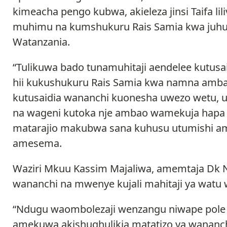
kimeacha pengo kubwa, akieleza jinsi Taifa l
muhimu na kumshukuru Rais Samia kwa juhudi
Watanzania.
“Tulikuwa bado tunamuhitaji aendelee kutusa
hii kukushukuru Rais Samia kwa namna ambav
kutusaidia wananchi kuonesha uwezo wetu, 
na wageni kutoka nje ambao wamekuja hapa
matarajio makubwa sana kuhusu utumishi am
amesema.
Waziri Mkuu Kassim Majaliwa, amemtaja Dk N
wananchi na mwenye kujali mahitaji ya watu 
“Ndugu waombolezaji wenzangu niwape pol
amekuwa akishughulikia matatizo ya wananch