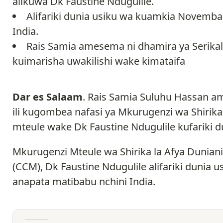
alikuwa Dk Faustine Ndugulile.
Alifariki dunia usiku wa kuamkia Novemba
India.
Rais Samia amesema ni dhamira ya Serikal
kuimarisha uwakilishi wake kimataifa
Dar es Salaam
. Rais Samia Suluhu Hassan am
ili kugombea nafasi ya Mkurugenzi wa Shirika
mteule wake Dk Faustine Ndugulile kufariki d
Mkurugenzi Mteule wa Shirika la Afya Dunia
(CCM), Dk Faustine Ndugulile alifariki dunia
anapata matibabu nchini India.