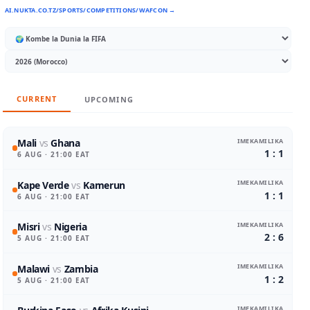
AI.NUKTA.CO.TZ/SPORTS/COMPETITIONS/WAFCON →
CURRENT
UPCOMING
IMEKAMILIKA
Mali
vs
Ghana
1 : 1
6 AUG
· 21:00 EAT
IMEKAMILIKA
Kape Verde
vs
Kamerun
1 : 1
6 AUG
· 21:00 EAT
IMEKAMILIKA
Misri
vs
Nigeria
2 : 6
5 AUG
· 21:00 EAT
IMEKAMILIKA
Malawi
vs
Zambia
1 : 2
5 AUG
· 21:00 EAT
IMEKAMILIKA