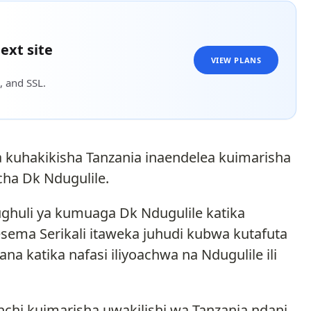
ext site
VIEW PLANS
, and SSL.
a kuhakikisha Tanzania inaendelea kuimarisha
 cha Dk Ndugulile.
ghuli ya kumuaga Dk Ndugulile katika
mesema Serikali itaweka juhudi kubwa kutafuta
 katika nafasi iliyoachwa na Ndugulile ili
nchi kuimarisha uwakilishi wa Tanzania ndani