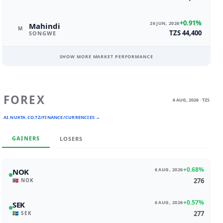
+0.91%
26 JUN, 2026
Mahindi
M
TZS 44,400
SONGWE
SHOW MORE MARKET PERFORMANCE
FOREX
6 AUG, 2026 · TZS
AI.NUKTA.CO.TZ/FINANCE/CURRENCIES →
GAINERS
LOSERS
+0.68%
6 AUG, 2026
NOK
276
🇳🇴 NOK
+0.57%
6 AUG, 2026
SEK
277
🇸🇪 SEK