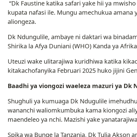
“Dk Faustine katika safari yake hii ya mwi
kupata nafasi ile. Mungu amechukua amana ya
aliongeza.
Dk Ndungulile, ambaye ni daktari wa binada
Shirika la Afya Duniani (WHO) Kanda ya Afrika
Uteuzi wake ulitarajiwa kuridhiwa katika kik
kitakachofanyika Februari 2025 huko jijini Gen
Baadhi ya viongozi waeleza mazuri ya Dk 
Shughuli ya kumuaga Dk Ndugulile imehudhuri
wananchi waliomkumbuka kama kiongozi aliye
maendeleo ya nchi. Mazishi yake yanatarajiw
Spika wa Bunge la Tanzania, Dk Tulia Akson a