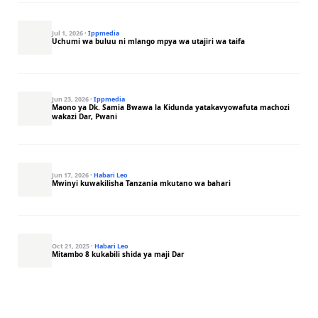
Jul 1, 2026
·
Ippmedia
Uchumi wa buluu ni mlango mpya wa utajiri wa taifa
Jun 23, 2026
·
Ippmedia
Maono ya Dk. Samia Bwawa la Kidunda yatakavyowafuta machozi
wakazi Dar, Pwani
Jun 17, 2026
·
Habari Leo
Mwinyi kuwakilisha Tanzania mkutano wa bahari
Oct 21, 2025
·
Habari Leo
Mitambo 8 kukabili shida ya maji Dar