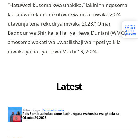
“Hatuwezi kusema kwa uhakika,” lakini “ningesema
kuna uwezekano mkubwa kwamba mwaka 2024
utavunja tena rekodi ya mwaka 2023,” Omar
SPORTS
BIDHAA
FOREX
Baddour wa Shirika la Hali ya Hewa Duniani (WMO)
MASOKO
amesema wakati wa uwasilishaji wa ripoti ya kila
mwaka ya hali ya hewa Machi 19, 2024.
Latest
14 hours ago
·
Fatuma Hussein
Rais Samia azindua tume kuchunguza wahusika wa ghasia za
Oktoba 29,2025