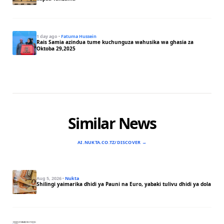
1 day ago
·
Fatuma Hussein
Rais Samia azindua tume kuchunguza wahusika wa ghasia za
Oktoba 29,2025
Similar News
AI.NUKTA.CO.TZ/DISCOVER →
Aug 5, 2026
·
Nukta
Shilingi yaimarika dhidi ya Pauni na Euro, yabaki tulivu dhidi ya dola