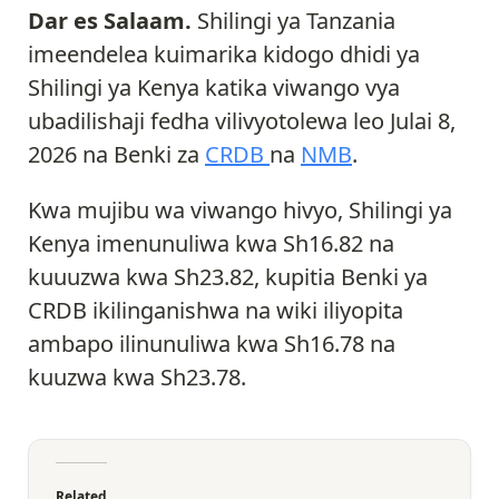
Dar es Salaam.
Shilingi ya Tanzania
imeendelea kuimarika kidogo dhidi ya
Shilingi ya Kenya katika viwango vya
ubadilishaji fedha vilivyotolewa leo Julai 8,
2026 na Benki za
CRDB
na
NMB
.
Kwa mujibu wa viwango hivyo, Shilingi ya
Kenya imenunuliwa kwa Sh16.82 na
kuuuzwa kwa Sh23.82, kupitia Benki ya
CRDB ikilinganishwa na wiki iliyopita
ambapo ilinunuliwa kwa Sh16.78 na
kuuzwa kwa Sh23.78.
Related