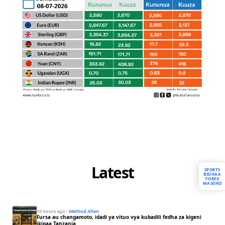
Latest
SPORTS
BIDHAA
FOREX
MASOKO
10 hours ago
·
Method Allen
Fursa au changamoto, idadi ya vituo vya kubadili fedha za kigeni
ikipaa Tanzania