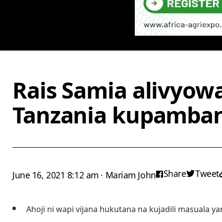
Rais Samia alivyow
Tanzania kupamba
Share
Tweet
June 16, 2021 8:12 am · Mariam John
Ahoji ni wapi vijana hukutana na kujadili masuala 