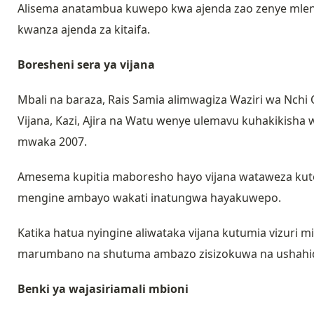
Alisema anatambua kuwepo kwa ajenda zao zenye mleng
kwanza ajenda za kitaifa.
Boresheni sera ya vijana
Mbali na baraza, Rais Samia alimwagiza Waziri wa Nchi 
Vijana, Kazi, Ajira na Watu wenye ulemavu kuhakikisha
mwaka 2007.
Amesema kupitia maboresho hayo vijana wataweza kuto
mengine ambayo wakati inatungwa hayakuwepo.
Katika hatua nyingine aliwataka vijana kutumia vizuri mi
marumbano na shutuma ambazo zisizokuwa na ushahid
Benki ya wajasiriamali mbioni