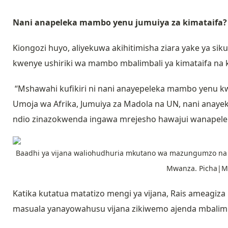
Nani anapeleka mambo yenu jumuiya za kimataifa
Kiongozi huyo, aliyekuwa akihitimisha ziara yake ya sik
kwenye ushiriki wa mambo mbalimbali ya kimataifa na
“Mshawahi kufikiri ni nani anayepeleka mambo yenu kwe
Umoja wa Afrika, Jumuiya za Madola na UN, nani anayekw
ndio zinazokwenda ingawa mrejesho hawajui wanapele
Baadhi ya vijana waliohudhuria mkutano wa mazungumzo na R
Mwanza. Picha|M
Katika kutatua matatizo mengi ya vijana, Rais ameagiza
masuala yanayowahusu vijana zikiwemo ajenda mbalimbal