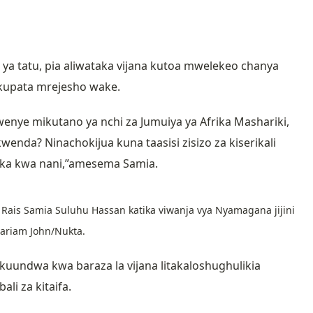
?
u ya tatu, pia aliwataka vijana kutoa mwelekeo chanya
 kupata mrejesho wake.
nye mikutano ya nchi za Jumuiya ya Afrika Mashariki,
enda? Ninachokijua kuna taasisi zisizo za kiserikali
ka kwa nani,”amesema Samia.
ais Samia Suluhu Hassan katika viwanja vya Nyamagana jijini
ariam John/Nukta.
 kuundwa kwa baraza la vijana litakaloshughulikia
i za kitaifa.