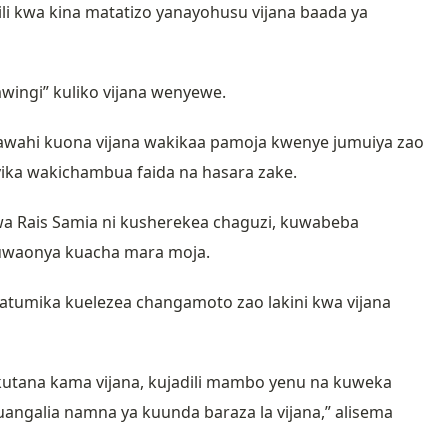
li kwa kina matatizo yanayohusu vijana baada ya
 mwingi” kuliko vijana wenyewe.
jawahi kuona vijana wakikaa pamoja kwenye jumuiya zao
yika wakichambua faida na hasara zake.
wa Rais Samia ni kusherekea chaguzi, kuwabeba
uwaonya kuacha mara moja.
tumika kuelezea changamoto zao lakini kwa vijana
kutana kama vijana, kujadili mambo yenu na kuweka
ngalia namna ya kuunda baraza la vijana,” alisema