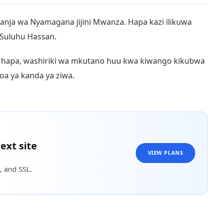
nja wa Nyamagana jijini Mwanza. Hapa kazi ilikuwa
 Suluhu Hassan.
ini hapa, washiriki wa mkutano huu kwa kiwango kikubwa
oa ya kanda ya ziwa.
ext site
VIEW PLANS
, and SSL.