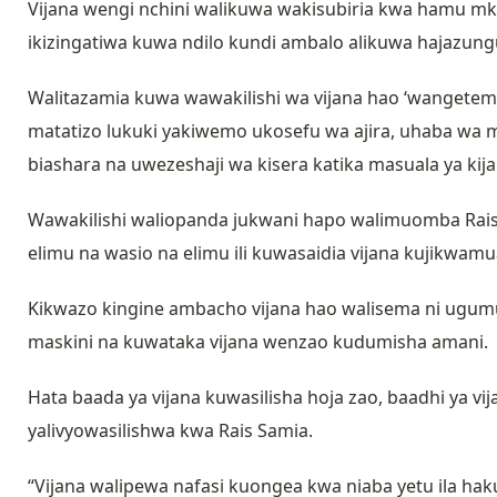
Vijana wengi nchini walikuwa wakisubiria kwa hamu mk
ikizingatiwa kuwa ndilo kundi ambalo alikuwa hajazung
Walitazamia kuwa wawakilishi wa vijana hao ‘wangete
matatizo lukuki yakiwemo ukosefu wa ajira, uhaba wa mit
biashara na uwezeshaji wa kisera katika masuala ya kija
Wawakilishi waliopanda jukwani hapo walimuomba Rais 
elimu na wasio na elimu ili kuwasaidia vijana kujikwam
Kikwazo kingine ambacho vijana hao walisema ni ugumu
maskini na kuwataka vijana wenzao kudumisha amani.
Hata baada ya vijana kuwasilisha hoja zao, baadhi ya 
yalivyowasilishwa kwa Rais Samia.
“Vijana walipewa nafasi kuongea kwa niaba yetu ila ha