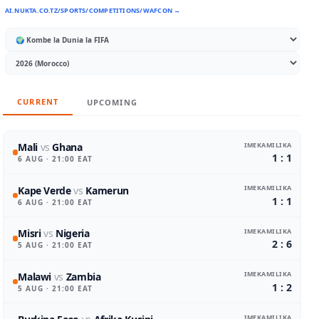
AI.NUKTA.CO.TZ/SPORTS/COMPETITIONS/WAFCON →
CURRENT
UPCOMING
IMEKAMILIKA
Mali
vs
Ghana
1 : 1
6 AUG
· 21:00 EAT
IMEKAMILIKA
Kape Verde
vs
Kamerun
1 : 1
6 AUG
· 21:00 EAT
IMEKAMILIKA
Misri
vs
Nigeria
2 : 6
5 AUG
· 21:00 EAT
IMEKAMILIKA
Malawi
vs
Zambia
1 : 2
5 AUG
· 21:00 EAT
IMEKAMILIKA