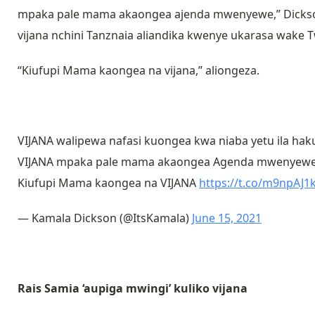
mpaka pale mama akaongea ajenda mwenyewe,” Dickso
vijana nchini Tanznaia aliandika kwenye ukarasa wake 
“Kiufupi Mama kaongea na vijana,” aliongeza.
VIJANA walipewa nafasi kuongea kwa niaba yetu ila ha
VIJANA mpaka pale mama akaongea Agenda mwenyew
Kiufupi Mama kaongea na VIJANA
https://t.co/m9npAJ1
— Kamala Dickson (@ItsKamala)
June 15, 2021
Rais Samia ‘aupiga mwingi’ kuliko vijana