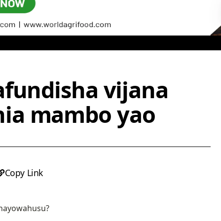
afundisha vijana
nia mambo yao
Copy Link
yanayowahusu?