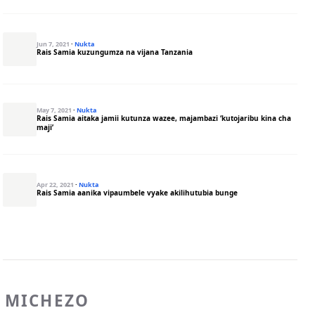
Jun 7, 2021
·
Nukta
Rais Samia kuzungumza na vijana Tanzania
May 7, 2021
·
Nukta
Rais Samia aitaka jamii kutunza wazee, majambazi ‘kutojaribu kina cha
maji’
Apr 22, 2021
·
Nukta
Rais Samia aanika vipaumbele vyake akilihutubia bunge
MICHEZO