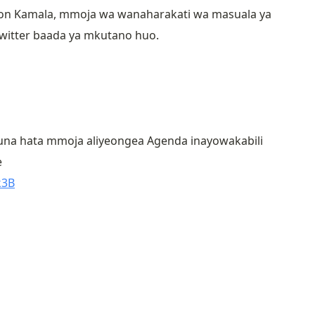
n Kamala, mmoja wa wanaharakati wa masuala ya
Twitter baada ya mkutano huo.
kuna hata mmoja aliyeongea Agenda inayowakabili
e
k3B