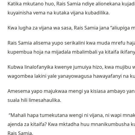
Katika mkutano huo, Rais Samia ndiye alionekana kujadi
kuyainisha vema na kutaka vijana kubadilika.
Kwa lugha za vijana wa sasa, Rais Samia jana “aliupiga
Rais Samia alisema yupo serikalini kwa muda mrefu ha
kupembua hoja na mijadala mbalimbali ya kitaifa ikifan
Kubwa linalofanyika kwenye jumuiya hizo, kwa mujibu 
wagombea lakini yale yanayowagusa hawayafanyi na k
Amesema yapo majukwaa mengi ya kisiasa ambayo yana
suala hili limesahaulika.
“Mahali hapa tumekutana wengi ni vijana, ni wapi mna
ajenda za kitaifa? Kwa mktadha huu mnanikumbusha kua
Rais Samia.