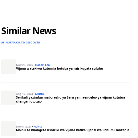
Similar News
AI.NUKTA.CO.TZ/DISCOVER →
Nov 20, 2025
·
Habari Leo
Vijana watakiwa kutumia hotuba ya rais kupata suluhu
Aug 12, 2024
·
Nukta
Serikali yazindua maboresho ya Sera ya maendeleo ya vijana kutatua
changamoto zao
Nov 8, 2021
·
Nukta
Mbinu za kuongeza ushiriki wa vijana katika ujenzi wa uchumi Tanzania