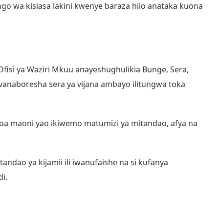
o wa kisiasa lakini kwenye baraza hilo anataka kuona
Ofisi ya Waziri Mkuu anayeshughulikia Bunge, Sera,
 wanaboresha sera ya vijana ambayo ilitungwa toka
a maoni yao ikiwemo matumizi ya mitandao, afya na
tandao ya kijamii ili iwanufaishe na si kufanya
i.