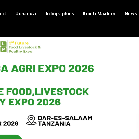
int
Uchaguzi
Infographics
Ripoti Maalum
News