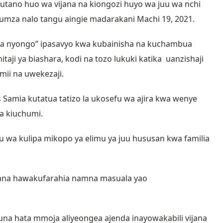
utano huo wa vijana na kiongozi huyo wa juu wa nchi
umza nalo tangu aingie madarakani Machi 19, 2021.
ma nyongo” ipasavyo kwa kubainisha na kuchambua
aji ya biashara, kodi na tozo lukuki katika uanzishaji
mii na uwekezaji.
Samia kutatua tatizo la ukosefu wa ajira kwa wenye
ua kiuchumi.
 wa kulipa mikopo ya elimu ya juu hususan kwa familia
vijana hawakufarahia namna masuala yao
kuna hata mmoja aliyeongea ajenda inayowakabili vijana