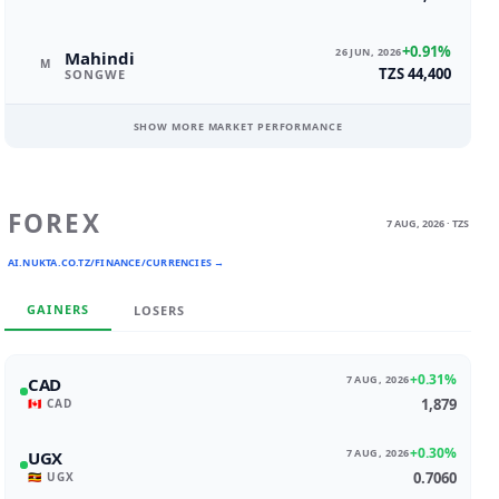
+0.91%
26 JUN, 2026
Mahindi
M
TZS 44,400
SONGWE
SHOW MORE MARKET PERFORMANCE
FOREX
7 AUG, 2026 · TZS
AI.NUKTA.CO.TZ/FINANCE/CURRENCIES →
GAINERS
LOSERS
+0.31%
7 AUG, 2026
CAD
1,879
🇨🇦 CAD
+0.30%
7 AUG, 2026
UGX
0.7060
🇺🇬 UGX