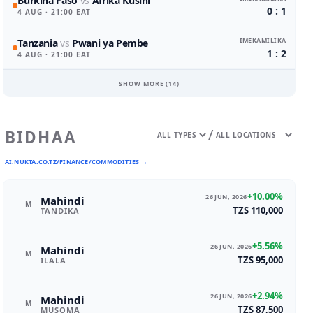
Burkina Faso
vs
Afrika Kusini
0 : 1
4 AUG
· 21:00 EAT
IMEKAMILIKA
Tanzania
vs
Pwani ya Pembe
1 : 2
4 AUG
· 21:00 EAT
SHOW MORE (
14
)
/
BIDHAA
AI.NUKTA.CO.TZ/FINANCE/COMMODITIES →
+10.00%
26 JUN, 2026
Mahindi
M
TZS 110,000
TANDIKA
+5.56%
26 JUN, 2026
Mahindi
M
TZS 95,000
ILALA
+2.94%
26 JUN, 2026
Mahindi
M
TZS 87,500
MUSOMA