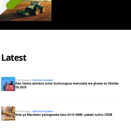
Latest
3 hours ago
·
Fatuma Hussein
Rais Samia azindua tume kuchunguza wahusika wa ghasia za Oktoba
29,2025
7 hours ago
·
Fatuma Hussein
Dola ya Marekani yaongezeka kwa Sh10 NMB, yabaki tulivu CRDB