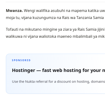
Mwanza.
Wengi walifika asubuhi na mapema katika uwa
moja tu, vijana kuzungumza na Rais wa Tanzania Samia
Tofauti na mikutano mingine ya ziara ya Rais Samia jij
walikuwa ni vijana waliotoka maeneo mbalimbali ya mik
SPONSORED
Hostinger — fast web hosting for your n
Use the Nukta referral for a discount on hosting, domains