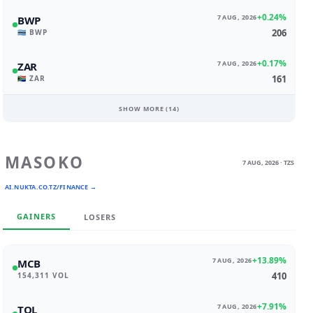
+0.24%
7 AUG, 2026
BWP
206
🇧🇼 BWP
+0.17%
7 AUG, 2026
ZAR
161
🇿🇦 ZAR
SHOW MORE (
14
)
MASOKO
7 AUG, 2026 · TZS
AI.NUKTA.CO.TZ/FINANCE →
GAINERS
LOSERS
+13.89%
7 AUG, 2026
MCB
410
154,311 VOL
+7.91%
7 AUG, 2026
TOL