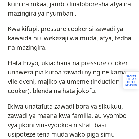
kuni na mkaa, jambo linaloboresha afya na
mazingira ya nyumbani.
Kwa kifupi, pressure cooker si zawadi ya
kawaida ni uwekezaji wa muda, afya, fedha
na mazingira.
Hata hivyo, ukiachana na pressure cooker
unaweza pia kutoa zawadi nyingine kama
SPORTS
vile oveni, majiko ya umeme (induction
BIDHAA
FOREX
MASOKO
cooker), blenda na hata jokofu.
Ikiwa unatafuta zawadi bora ya sikukuu,
zawadi ya maana kwa familia, au vyombo
vya jikoni vinavyookoa nishati basi
usipoteze tena muda wako piga simu