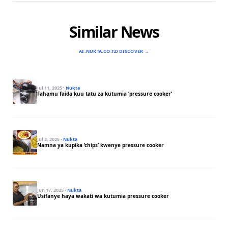
Similar News
AI.NUKTA.CO.TZ/DISCOVER →
Jul 11, 2025
·
Nukta
Fahamu faida kuu tatu za kutumia ‘pressure cooker’
Jul 2, 2025
·
Nukta
Namna ya kupika ‘chips’ kwenye pressure cooker
Jun 17, 2025
·
Nukta
Usifanye haya wakati wa kutumia pressure cooker