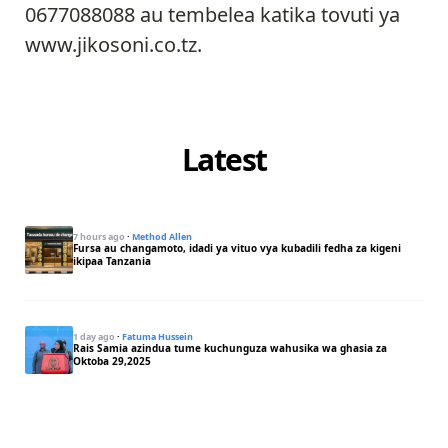
0677088088 au tembelea katika tovuti ya
www.jikosoni.co.tz.
Latest
7 hours ago
·
Method Allen
Fursa au changamoto, idadi ya vituo vya kubadili fedha za kigeni
ikipaa Tanzania
1 day ago
·
Fatuma Hussein
Rais Samia azindua tume kuchunguza wahusika wa ghasia za
Oktoba 29,2025