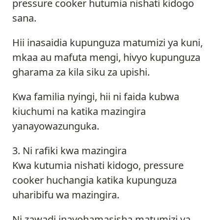
pressure cooker hutumia nishati kidogo
sana.
Hii inasaidia kupunguza matumizi ya kuni,
mkaa au mafuta mengi, hivyo kupunguza
gharama za kila siku za upishi.
Kwa familia nyingi, hii ni faida kubwa
kiuchumi na katika mazingira
yanayowazunguka.
Ni rafiki kwa mazingira
Kwa kutumia nishati kidogo, pressure
cooker huchangia katika kupunguza
uharibifu wa mazingira.
Ni zawadi inayohamasisha matumizi ya