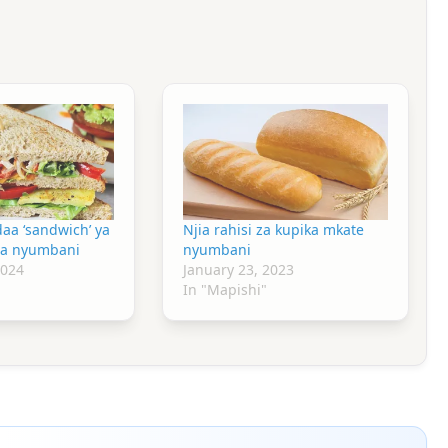
daa ‘sandwich’ ya
Njia rahisi za kupika mkate
a nyumbani
nyumbani
2024
January 23, 2023
In "Mapishi"