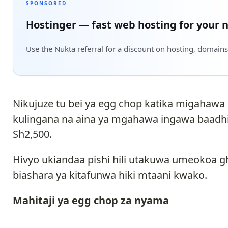
SPONSORED
Hostinger — fast web hosting for your n
Use the Nukta referral for a discount on hosting, domains
Nikujuze tu bei ya egg chop katika migahawa
kulingana na aina ya mgahawa ingawa baadhi
Sh2,500.
Hivyo ukiandaa pishi hili utakuwa umeokoa g
biashara ya kitafunwa hiki mtaani kwako.
Mahitaji ya egg chop za nyama