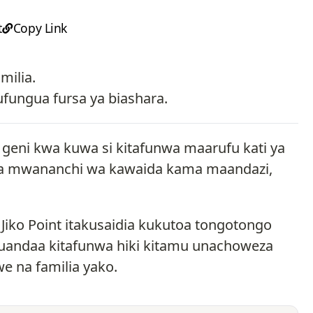
t
Copy Link
milia.
fungua fursa ya biashara.
 geni kwa kuwa si kitafunwa maarufu kati ya
ku ya mwananchi wa kawaida kama maandazi,
ko Point itakusaidia kukutoa tongotongo
kuandaa kitafunwa hiki kitamu unachoweza
 na familia yako.