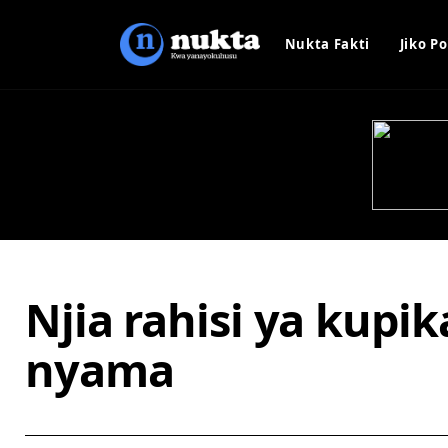
Nukta Fakti
Jiko Po
Njia rahisi ya kupik
nyama