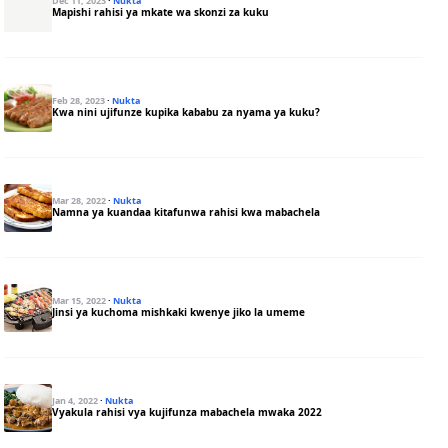
Dec 11, 2023
·
Nukta
Mapishi rahisi ya mkate wa skonzi za kuku
Feb 28, 2023
·
Nukta
Kwa nini ujifunze kupika kababu za nyama ya kuku?
Mar 28, 2022
·
Nukta
Namna ya kuandaa kitafunwa rahisi kwa mabachela
Mar 15, 2022
·
Nukta
Jinsi ya kuchoma mishkaki kwenye jiko la umeme
Jan 4, 2022
·
Nukta
Vyakula rahisi vya kujifunza mabachela mwaka 2022