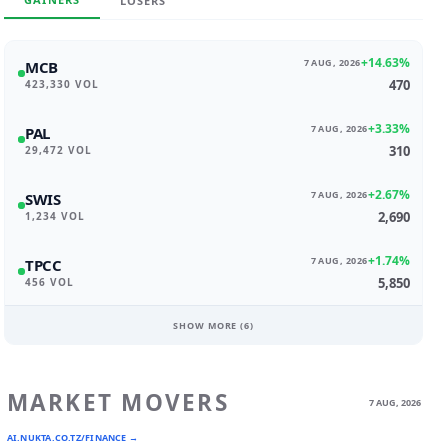
LOSERS
+14.63%
7 AUG, 2026
MCB
470
423,330 VOL
+3.33%
7 AUG, 2026
PAL
310
29,472 VOL
+2.67%
7 AUG, 2026
SWIS
2,690
1,234 VOL
+1.74%
7 AUG, 2026
TPCC
5,850
456 VOL
SHOW MORE (
6
)
MARKET MOVERS
7 AUG, 2026
AI.NUKTA.CO.TZ/FINANCE →