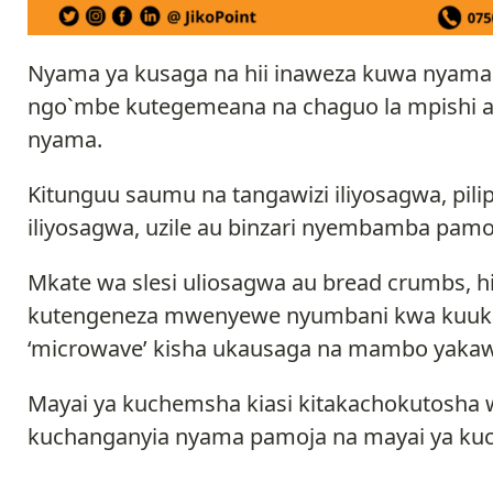
Nyama ya kusaga na hii inaweza kuwa nyama y
ngo`mbe kutegemeana na chaguo la mpishi au 
nyama.
Kitunguu saumu na tangawizi iliyosagwa, pilipi
iliyosagwa, uzile au binzari nyembamba pamoj
Mkate wa slesi uliosagwa au bread crumbs, 
kutengeneza mwenyewe nyumbani kwa kuuka
‘microwave’ kisha ukausaga na mambo yakaw
Mayai ya kuchemsha kiasi kitakachokutosha we
kuchanganyia nyama pamoja na mayai ya ku