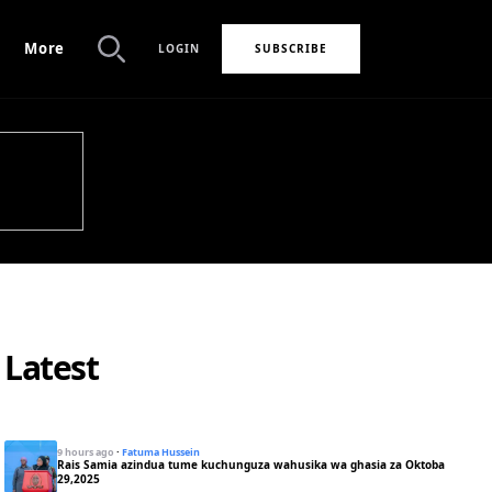
More
LOGIN
SUBSCRIBE
Search
Latest
9 hours ago
·
Fatuma Hussein
Rais Samia azindua tume kuchunguza wahusika wa ghasia za Oktoba
29,2025