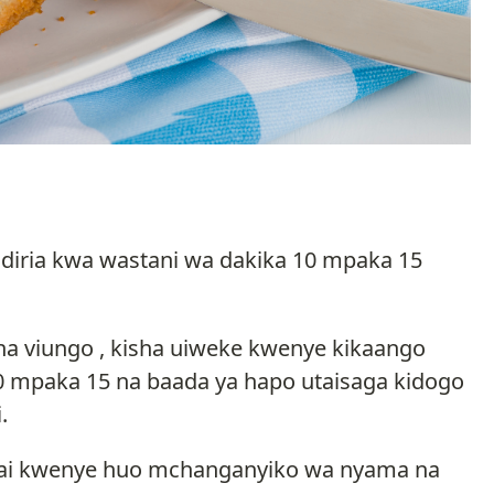
diria kwa wastani wa dakika 10 mpaka 15
a viungo , kisha uiweke kwenye kikaango
0 mpaka 15 na baada ya hapo utaisaga kidogo
.
yai kwenye huo mchanganyiko wa nyama na