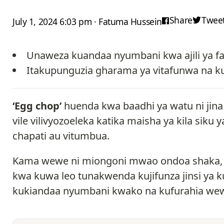
Share
Twee
July 1, 2024 6:03 pm · Fatuma Hussein
Unaweza kuandaa nyumbani kwa ajili ya fa
Itakupunguzia gharama ya vitafunwa na ku
‘Egg chop’
huenda kwa baadhi ya watu ni jina
vile vilivyozoeleka katika maisha ya kila si
chapati au vitumbua.
Kama wewe ni miongoni mwao ondoa shaka, Ji
kwa kuwa leo tunakwenda kujifunza jinsi ya 
kukiandaa nyumbani kwako na kufurahia wewe