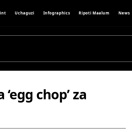
int
Uchaguzi
Infographics
Ripoti Maalum
News
a ‘egg chop’ za