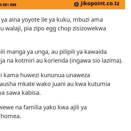
a aina yoyote ile ya kuku, mbuzi ama
walaji, pia zipo egg chop zisizowekwa
li manga ya unga, au pilipili ya kawaida
a na kotmiri au korienda (ingawa sio lazima).
hii kama huwezi kununua unaweza
usha mkate wako juani au kwa kutumia
a sawa kabisa.
we na familia yako kwa ajili ya
chomea.