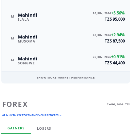
+5.56%
26 JUN, 2026
Mahindi
M
TZS 95,000
ILALA
+2.94%
26 JUN, 2026
Mahindi
M
TZS 87,500
MUSOMA
+0.91%
26 JUN, 2026
Mahindi
M
TZS 44,400
SONGWE
SHOW MORE MARKET PERFORMANCE
FOREX
7 AUG, 2026 · TZS
AI.NUKTA.CO.TZ/FINANCE/CURRENCIES →
GAINERS
LOSERS