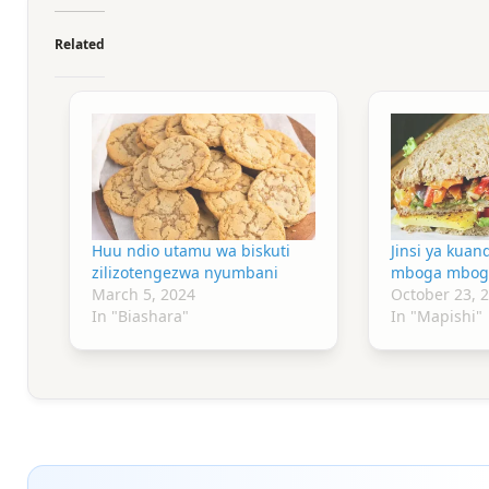
Related
Huu ndio utamu wa biskuti
Jinsi ya kuan
zilizotengezwa nyumbani
mboga mbog
March 5, 2024
October 23, 
In "Biashara"
In "Mapishi"