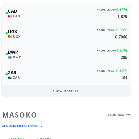
+0.31%
7 AUG, 2026
CAD
1,879
🇨🇦 CAD
+0.30%
7 AUG, 2026
UGX
0.7060
🇺🇬 UGX
+0.24%
7 AUG, 2026
BWP
206
🇧🇼 BWP
+0.17%
7 AUG, 2026
ZAR
161
🇿🇦 ZAR
SHOW MORE (
14
)
MASOKO
7 AUG, 2026 · TZS
AI.NUKTA.CO.TZ/FINANCE →
GAINERS