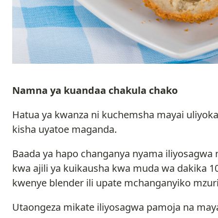
Namna ya kuandaa chakula chako
Hatua ya kwanza ni kuchemsha mayai uliyoka
kisha uyatoe maganda.
Baada ya hapo changanya nyama iliyosagwa n
kwa ajili ya kuikausha kwa muda wa dakika 1
kwenye blender ili upate mchanganyiko mzuri
Utaongeza mikate iliyosagwa pamoja na ma