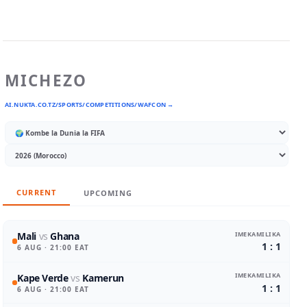
MICHEZO
AI.NUKTA.CO.TZ/SPORTS/COMPETITIONS/WAFCON →
CURRENT
UPCOMING
IMEKAMILIKA
Mali
vs
Ghana
1 : 1
6 AUG
· 21:00 EAT
IMEKAMILIKA
Kape Verde
vs
Kamerun
1 : 1
6 AUG
· 21:00 EAT