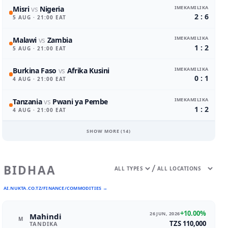
IMEKAMILIKA
Misri
vs
Nigeria
2 : 6
5 AUG
· 21:00 EAT
IMEKAMILIKA
Malawi
vs
Zambia
1 : 2
5 AUG
· 21:00 EAT
IMEKAMILIKA
Burkina Faso
vs
Afrika Kusini
0 : 1
4 AUG
· 21:00 EAT
IMEKAMILIKA
Tanzania
vs
Pwani ya Pembe
1 : 2
4 AUG
· 21:00 EAT
SHOW MORE (
14
)
/
BIDHAA
AI.NUKTA.CO.TZ/FINANCE/COMMODITIES →
+10.00%
26 JUN, 2026
Mahindi
M
TZS 110,000
TANDIKA