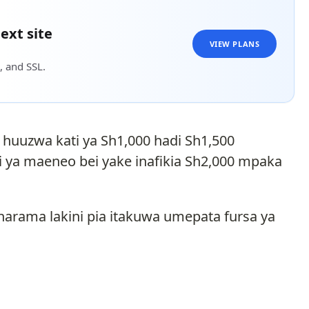
ext site
VIEW PLANS
, and SSL.
 huuzwa kati ya Sh1,000 hadi Sh1,500
 ya maeneo bei yake inafikia Sh2,000 mpaka
harama lakini pia itakuwa umepata fursa ya