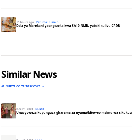
13 hours ago
·
Fatuma Hussein
Dola ya Marekani yaongezeka kwa Sh10 NMB, yabaki tulivu CRDB
Similar News
AI.NUKTA.CO.TZ/DISCOVER →
Dec 25, 2024
·
Nukta
Unavyoweza kupunguza gharama za nyama/kitoweo msimu wa sikukuu