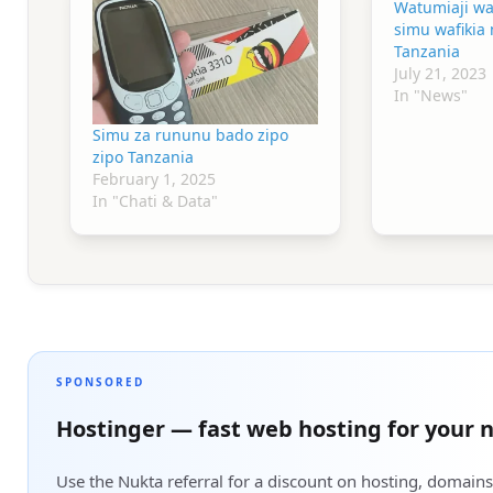
Watumiaji w
simu wafikia 
Tanzania
July 21, 2023
In "News"
Simu za rununu bado zipo
zipo Tanzania
February 1, 2025
In "Chati & Data"
SPONSORED
Hostinger — fast web hosting for your n
Use the Nukta referral for a discount on hosting, domains