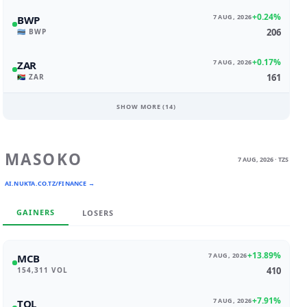
+0.24%
7 AUG, 2026
BWP
206
🇧🇼 BWP
+0.17%
7 AUG, 2026
ZAR
161
🇿🇦 ZAR
SHOW MORE (
14
)
MASOKO
7 AUG, 2026 · TZS
AI.NUKTA.CO.TZ/FINANCE →
GAINERS
LOSERS
+13.89%
7 AUG, 2026
MCB
410
154,311 VOL
+7.91%
7 AUG, 2026
TOL