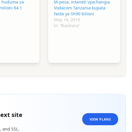
a huduma za
M-pesa, intaneti vyachangia
milioni 64.1
Vodacom Tanzania kupata
faida ya Sh90 bilioni
May 14, 2019
In "Biashara"
ext site
VIEW PLANS
, and SSL.