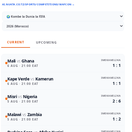
AI.NUKTA.CO.TZ/SPORTS/COMPETITIONS/WAFCON →
CURRENT
UPCOMING
IMEKAMILIKA
Mali
vs
Ghana
1 : 1
6 AUG
· 21:00 EAT
IMEKAMILIKA
Kape Verde
vs
Kamerun
1 : 1
6 AUG
· 21:00 EAT
IMEKAMILIKA
Misri
vs
Nigeria
2 : 6
5 AUG
· 21:00 EAT
IMEKAMILIKA
Malawi
vs
Zambia
1 : 2
5 AUG
· 21:00 EAT
IMEKAMILIKA