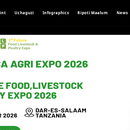
int
Uchaguzi
Infographics
Ripoti Maalum
News