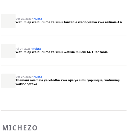
Oct 25, 2023
·
Nukta
Watumiaji wa huduma za simu Tanzania waongezeka kwa asilimia 4.6
Jul 21, 2023
·
Nukta
Watumiaji wa huduma za simu wafikia milioni 64.1 Tanzania
Oct 27, 2022
·
Nukta
Thamani miamala ya kifedha kwa njia ya simu yapungua, watumiaji
wakiongezeka
MICHEZO