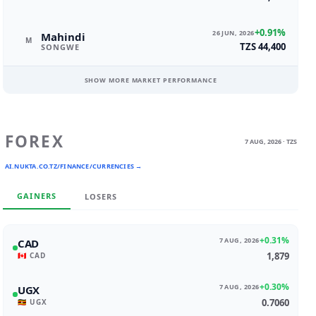
+0.91%
26 JUN, 2026
Mahindi
M
TZS 44,400
SONGWE
SHOW MORE MARKET PERFORMANCE
FOREX
7 AUG, 2026 · TZS
AI.NUKTA.CO.TZ/FINANCE/CURRENCIES →
GAINERS
LOSERS
+0.31%
7 AUG, 2026
CAD
1,879
🇨🇦 CAD
+0.30%
7 AUG, 2026
UGX
0.7060
🇺🇬 UGX