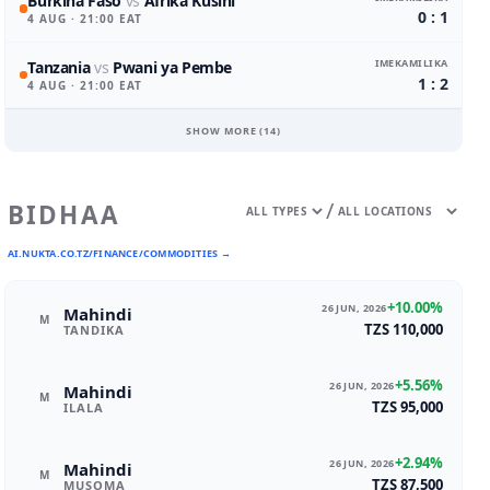
Burkina Faso
vs
Afrika Kusini
0 : 1
4 AUG
· 21:00 EAT
IMEKAMILIKA
Tanzania
vs
Pwani ya Pembe
1 : 2
4 AUG
· 21:00 EAT
SHOW MORE (
14
)
/
BIDHAA
AI.NUKTA.CO.TZ/FINANCE/COMMODITIES →
+10.00%
26 JUN, 2026
Mahindi
M
TZS 110,000
TANDIKA
+5.56%
26 JUN, 2026
Mahindi
M
TZS 95,000
ILALA
+2.94%
26 JUN, 2026
Mahindi
M
TZS 87,500
MUSOMA