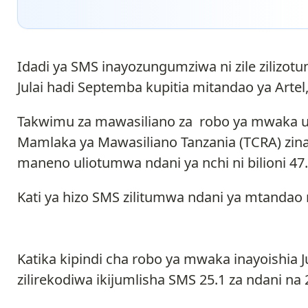
Idadi ya SMS inayozungumziwa ni zile zilizo
Julai hadi Septemba kupitia mitandao ya Artel
Takwimu za mawasiliano za robo ya mwaka u
Mamlaka ya Mawasiliano Tanzania (TCRA) zin
maneno uliotumwa ndani ya nchi ni bilioni 47.
Kati ya hizo SMS zilitumwa ndani ya mtandao ni
Katika kipindi cha robo ya mwaka inayoishia Ju
zilirekodiwa ikijumlisha SMS 25.1 za ndani na 2