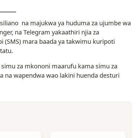
asiliano na majukwa ya huduma za ujumbe wa
r, na Telegram yakaathiri njia za
i (SMS) mara baada ya takwimu kuripoti
tatu.
 simu za mkononi maarufu kama simu za
a na wapendwa wao lakini huenda desturi