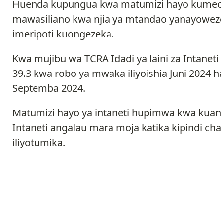
Huenda kupungua kwa matumizi hayo kumec
mawasiliano kwa njia ya mtandao yanayowez
imeripoti kuongezeka.
Kwa mujibu wa TCRA Idadi ya laini za Intanet
39.3 kwa robo ya mwaka iliyoishia Juni 2024 h
Septemba 2024.
Matumizi hayo ya intaneti hupimwa kwa kua
Intaneti angalau mara moja katika kipindi cha m
iliyotumika.