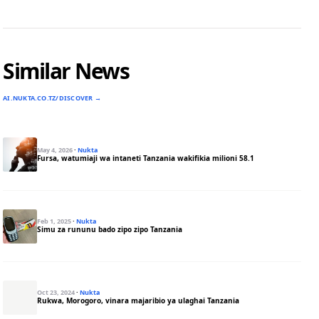
Similar News
AI.NUKTA.CO.TZ/DISCOVER →
May 4, 2026
·
Nukta
Fursa, watumiaji wa intaneti Tanzania wakifikia milioni 58.1
Feb 1, 2025
·
Nukta
Simu za rununu bado zipo zipo Tanzania
Oct 23, 2024
·
Nukta
Rukwa, Morogoro, vinara majaribio ya ulaghai Tanzania