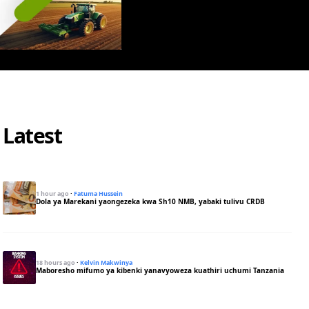
Latest
1 hour ago
·
Fatuma Hussein
Dola ya Marekani yaongezeka kwa Sh10 NMB, yabaki tulivu CRDB
18 hours ago
·
Kelvin Makwinya
Maboresho mifumo ya kibenki yanavyoweza kuathiri uchumi Tanzania