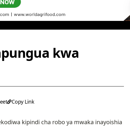
apungua kwa
eet
Copy Link
yorekodiwa kipindi cha robo ya mwaka inayoishia