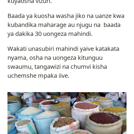
kuyaosha vizuri.
Baada ya kuosha washa jiko na uanze kwa
kubandika maharage au njugu na baada
ya dakika 30 uongeza mahindi.
Wakati unasubiri mahindi yaive katakata
nyama, osha na uongeza kitunguu
swaumu, tangawizi na chumvi kisha
uchemshe mpaka iive.