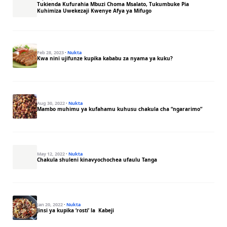
Tukienda Kufurahia Mbuzi Choma Msalato, Tukumbuke Pia
Kuhimiza Uwekezaji Kwenye Afya ya Mifugo
Feb 28, 2023
·
Nukta
Kwa nini ujifunze kupika kababu za nyama ya kuku?
Aug 30, 2022
·
Nukta
Mambo muhimu ya kufahamu kuhusu chakula cha “ngararimo”
May 12, 2022
·
Nukta
Chakula shuleni kinavyochochea ufaulu Tanga
Jan 20, 2022
·
Nukta
Jinsi ya kupika ‘rosti’ la Kabeji