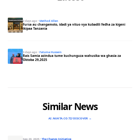
2 days ago
·
Method Allen
Fursa au changamoto, idadi ya vituo vya kubadili fedha za kigeni
ikipaa Tanzania
3 days ago
·
Fatuma Hussein
Rais Samia azindua tume kuchunguza wahusika wa ghasia za
Oktoba 29,2025
Similar News
AI.NUKTA.CO.TZ/DISCOVER →
Sep 20, 2025
·
The Chanzo Initiative