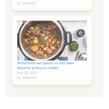
In "Mapishi"
Mchemsho wa nyama na viazi kwa
kutumia ‘pressure cooker’
July 28, 2023
In "Mapishi"