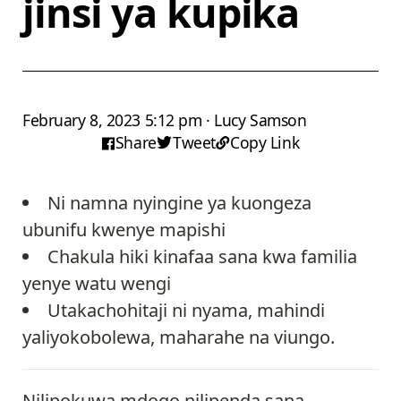
jinsi ya kupika
February 8, 2023 5:12 pm · Lucy Samson
Share
Tweet
Copy Link
Ni namna nyingine ya kuongeza
ubunifu kwenye mapishi
Chakula hiki kinafaa sana kwa familia
yenye watu wengi
Utakachohitaji ni nyama, mahindi
yaliyokobolewa, maharahe na viungo.
Nilipokuwa mdogo nilipenda sana