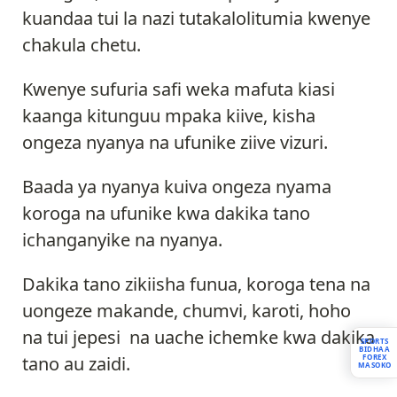
kuandaa tui la nazi tutakalolitumia kwenye
chakula chetu.
Kwenye sufuria safi weka mafuta kiasi
kaanga kitunguu mpaka kiive, kisha
ongeza nyanya na ufunike ziive vizuri.
Baada ya nyanya kuiva ongeza nyama
koroga na ufunike kwa dakika tano
ichanganyike na nyanya.
Dakika tano zikiisha funua, koroga tena na
uongeze makande, chumvi, karoti, hoho
na tui jepesi na uache ichemke kwa dakika
SPORTS
BIDHAA
tano au zaidi.
FOREX
MASOKO