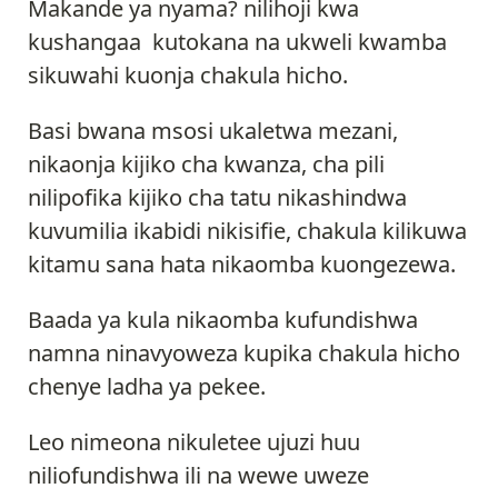
Makande ya nyama? nilihoji kwa
kushangaa kutokana na ukweli kwamba
sikuwahi kuonja chakula hicho.
Basi bwana msosi ukaletwa mezani,
nikaonja kijiko cha kwanza, cha pili
nilipofika kijiko cha tatu nikashindwa
kuvumilia ikabidi nikisifie, chakula kilikuwa
kitamu sana hata nikaomba kuongezewa.
Baada ya kula nikaomba kufundishwa
namna ninavyoweza kupika chakula hicho
chenye ladha ya pekee.
Leo nimeona nikuletee ujuzi huu
niliofundishwa ili na wewe uweze