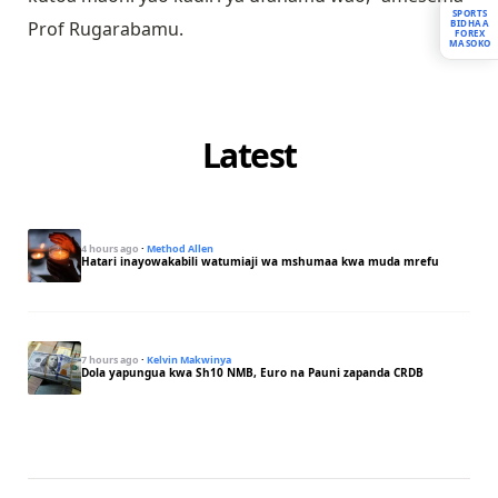
SPORTS
BIDHAA
Prof Rugarabamu.
FOREX
MASOKO
Latest
4 hours ago
·
Method Allen
Hatari inayowakabili watumiaji wa mshumaa kwa muda mrefu
7 hours ago
·
Kelvin Makwinya
Dola yapungua kwa Sh10 NMB, Euro na Pauni zapanda CRDB