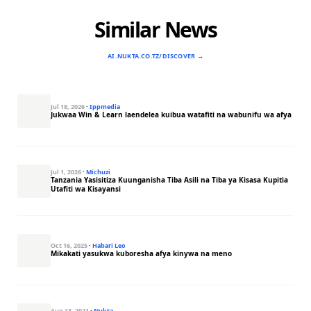
Similar News
AI.NUKTA.CO.TZ/DISCOVER →
Jul 18, 2026
·
Ippmedia
Jukwaa Win & Learn laendelea kuibua watafiti na wabunifu wa afya
Jul 1, 2026
·
Michuzi
Tanzania Yasisitiza Kuunganisha Tiba Asili na Tiba ya Kisasa Kupitia
Utafiti wa Kisayansi
Oct 16, 2025
·
Habari Leo
Mikakati yasukwa kuboresha afya kinywa na meno
Aug 13, 2021
·
Nukta