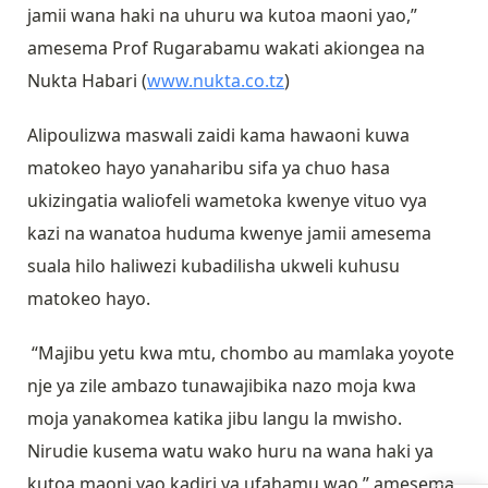
jamii wana haki na uhuru wa kutoa maoni yao,”
amesema Prof Rugarabamu wakati akiongea na
Nukta Habari (
www.nukta.co.tz
)
Alipoulizwa maswali zaidi kama hawaoni kuwa
matokeo hayo yanaharibu sifa ya chuo hasa
ukizingatia waliofeli wametoka kwenye vituo vya
kazi na wanatoa huduma kwenye jamii amesema
suala hilo haliwezi kubadilisha ukweli kuhusu
matokeo hayo.
“Majibu yetu kwa mtu, chombo au mamlaka yoyote
nje ya zile ambazo tunawajibika nazo moja kwa
moja yanakomea katika jibu langu la mwisho.
Nirudie kusema watu wako huru na wana haki ya
kutoa maoni yao kadiri ya ufahamu wao,” amesema