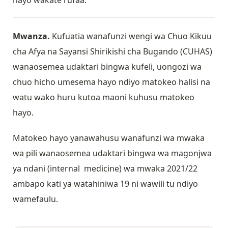
hayo wakate rufaa.
Mwanza.
Kufuatia wanafunzi wengi wa Chuo Kikuu
cha Afya na Sayansi Shirikishi cha Bugando (CUHAS)
wanaosemea udaktari bingwa kufeli, uongozi wa
chuo hicho umesema hayo ndiyo matokeo halisi na
watu wako huru kutoa maoni kuhusu matokeo
hayo.
Matokeo hayo yanawahusu wanafunzi wa mwaka
wa pili wanaosemea udaktari bingwa wa magonjwa
ya ndani (internal medicine) wa mwaka 2021/22
ambapo kati ya watahiniwa 19 ni wawili tu ndiyo
wamefaulu.