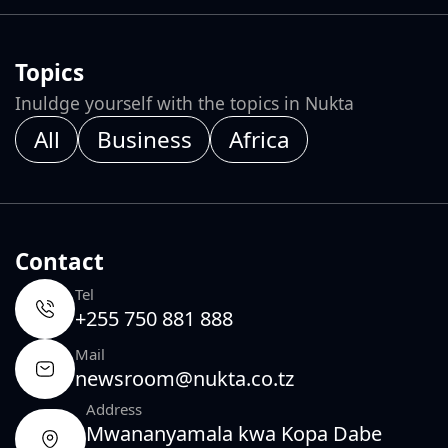
Topics
Inuldge yourself with the topics in Nukta
All
Business
Africa
Contact
Tel
+255 750 881 888
Mail
newsroom@nukta.co.tz
Address
Mwananyamala kwa Kopa Dabe