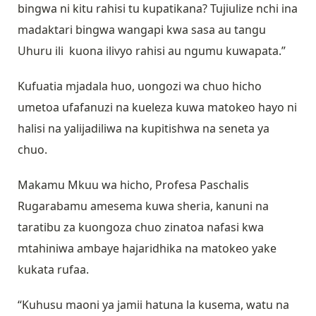
bingwa ni kitu rahisi tu kupatikana? Tujiulize nchi ina
madaktari bingwa wangapi kwa sasa au tangu
Uhuru ili kuona ilivyo rahisi au ngumu kuwapata.”
Kufuatia mjadala huo, uongozi wa chuo hicho
umetoa ufafanuzi na kueleza kuwa matokeo hayo ni
halisi na yalijadiliwa na kupitishwa na seneta ya
chuo.
Makamu Mkuu wa hicho, Profesa Paschalis
Rugarabamu amesema kuwa sheria, kanuni na
taratibu za kuongoza chuo zinatoa nafasi kwa
mtahiniwa ambaye hajaridhika na matokeo yake
kukata rufaa.
“Kuhusu maoni ya jamii hatuna la kusema, watu na