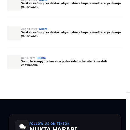
Serikali yafunguka daktari aliyezushiwa kupata madhara ya chanjo
ya Uviko-19
Aug 13, 2021
·
Nukta
Serikali yafunguka daktari aliyezushiwa kupata madhara ya chanjo
ya Uviko-19
Jul 12, 2021
·
Nukta
Somo la kompyuta lawatoa jasho kidato cha sita, Kiswahili
chawabeba
FOLLOW US ON TIKTOK
NUKTA HABARI