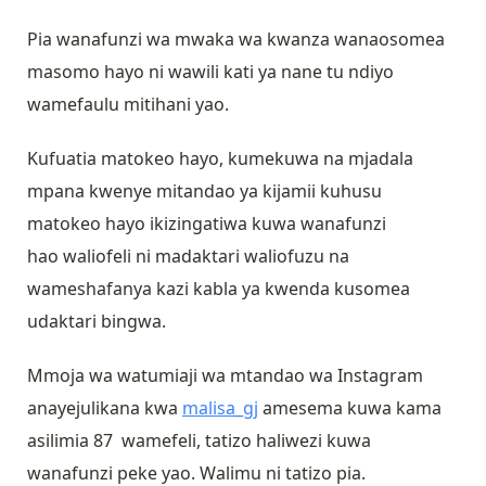
Pia wanafunzi wa mwaka wa kwanza wanaosomea
masomo hayo ni wawili kati ya nane tu ndiyo
wamefaulu mitihani yao.
Kufuatia matokeo hayo, kumekuwa na mjadala
mpana kwenye mitandao ya kijamii kuhusu
matokeo hayo ikizingatiwa kuwa wanafunzi
hao waliofeli ni madaktari waliofuzu na
wameshafanya kazi kabla ya kwenda kusomea
udaktari bingwa.
Mmoja wa watumiaji wa mtandao wa Instagram
anayejulikana kwa
malisa_gj
amesema kuwa kama
asilimia 87 wamefeli, tatizo haliwezi kuwa
wanafunzi peke yao. Walimu ni tatizo pia.