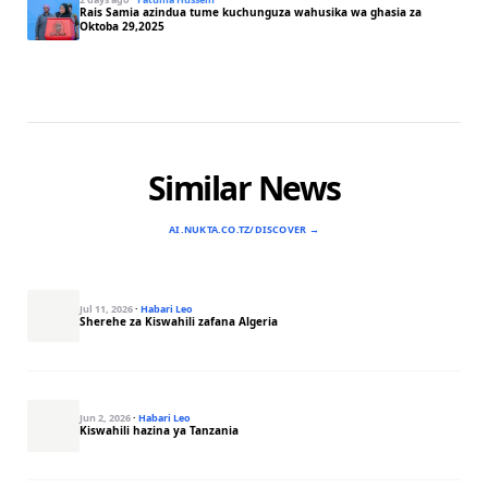
Rais Samia azindua tume kuchunguza wahusika wa ghasia za
Oktoba 29,2025
Similar News
AI.NUKTA.CO.TZ/DISCOVER →
Jul 11, 2026
·
Habari Leo
Sherehe za Kiswahili zafana Algeria
Jun 2, 2026
·
Habari Leo
Kiswahili hazina ya Tanzania