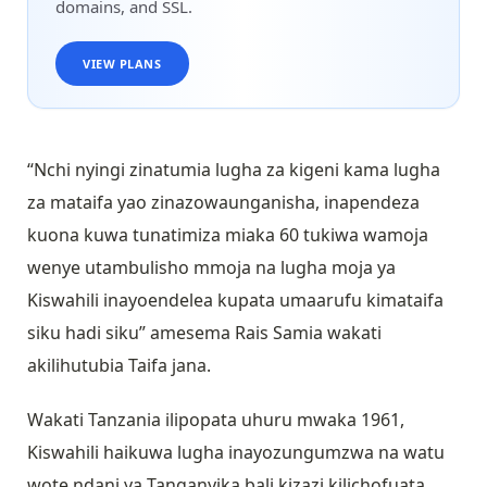
domains, and SSL.
VIEW PLANS
“Nchi nyingi zinatumia lugha za kigeni kama lugha
za mataifa yao zinazowaunganisha, inapendeza
kuona kuwa tunatimiza miaka 60 tukiwa wamoja
wenye utambulisho mmoja na lugha moja ya
Kiswahili inayoendelea kupata umaarufu kimataifa
siku hadi siku” amesema Rais Samia wakati
akilihutubia Taifa jana.
Wakati Tanzania ilipopata uhuru mwaka 1961,
Kiswahili haikuwa lugha inayozungumzwa na watu
wote ndani ya Tanganyika bali kizazi kilichofuata