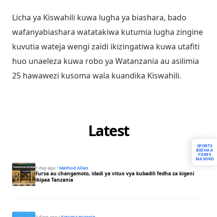
Licha ya Kiswahili kuwa lugha ya biashara, bado
wafanyabiashara watatakiwa kutumia lugha zingine
kuvutia wateja wengi zaidi ikizingatiwa kuwa utafiti
huo unaeleza kuwa robo ya Watanzania au asilimia
25 hawawezi kusoma wala kuandika Kiswahili.
Latest
SPORTS
BIDHAA
FOREX
MASOKO
1 day ago
·
Method Allen
Fursa au changamoto, idadi ya vituo vya kubadili fedha za kigeni
ikipaa Tanzania
2 days ago
·
Fatuma Hussein