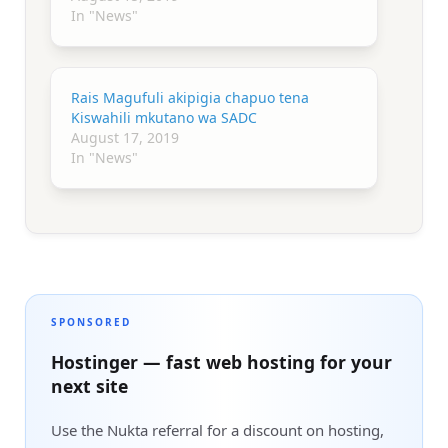
In "News"
Rais Magufuli akipigia chapuo tena
Kiswahili mkutano wa SADC
August 17, 2019
In "News"
SPONSORED
Hostinger — fast web hosting for your
next site
Use the Nukta referral for a discount on hosting,