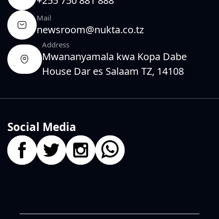
+255 750 881 888
Mail
newsroom@nukta.co.tz
Address
Mwananyamala kwa Kopa Dabe
House Dar es Salaam TZ, 14108
Social Media