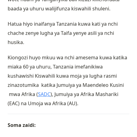
baada ya uhuru walijifunza kiswahili shuleni.
Hatua hiyo inaifanya Tanzania kuwa kati ya nchi
chache zenye lugha ya Taifa yenye asili ya nchi
husika.
Kiongozi huyo mkuu wa nchi amesema kuwa katika
miaka 60 ya uhuru, Tanzania imefanikiwa
kushawishi Kiswahili kuwa moja ya lugha rasmi
zinazotumika katika Jumuiya ya Maendeleo Kusini
mwa Afrika (
SADC
), Jumuiya ya Afrika Mashariki
(EAC) na Umoja wa Afrika (AU).
Soma zaidi: