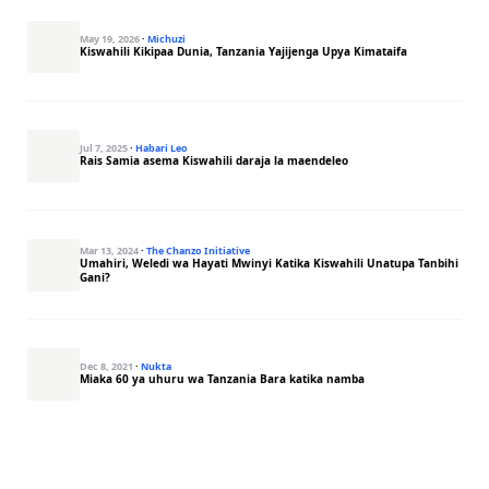
May 19, 2026
·
Michuzi
Kiswahili Kikipaa Dunia, Tanzania Yajijenga Upya Kimataifa
Jul 7, 2025
·
Habari Leo
Rais Samia asema Kiswahili daraja la maendeleo
Mar 13, 2024
·
The Chanzo Initiative
Umahiri, Weledi wa Hayati Mwinyi Katika Kiswahili Unatupa Tanbihi
Gani?
Dec 8, 2021
·
Nukta
Miaka 60 ya uhuru wa Tanzania Bara katika namba