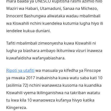
mara baada ya UNESCO kupitisha rasmi azimio hilo
Waziri wa Habari, Utamaduni, Sanaa na Michezo,
Innocent Bashungwa aliwataka wadau mbalimbali
wa Kiswahili nchini kuendelea kutumia lugha hiyo ili
iendelee kukua duniani.
Tafiti mbalimbali zimeonyesha kuwa Kiswahili ni
lugha ya biashara ambayo ikitumiwa vizuri inaweza
kuwafaidisha wafanyabiashara.
Ripoti ya utafiti
wa masuala ya kifedha ya Finscope
ya mwaka 2017 inabainisha kuwa watu saba kati 10
(asilimia 72) nchini wanaweza kusoma na kuandika
Kiswahili vyema ikilinganishwa na takriban watatu
tu kwa kila 10 wanaoweza kufanya hivyo katika
Kiingereza.