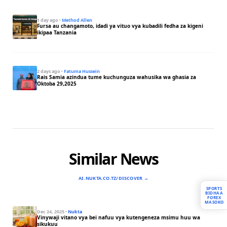
1 day ago
·
Method Allen
Fursa au changamoto, idadi ya vituo vya kubadili fedha za kigeni
ikipaa Tanzania
2 days ago
·
Fatuma Hussein
Rais Samia azindua tume kuchunguza wahusika wa ghasia za
Oktoba 29,2025
Similar News
AI.NUKTA.CO.TZ/DISCOVER →
SPORTS
BIDHAA
FOREX
MASOKO
Dec 24, 2025
·
Nukta
Vinywaji vitano vya bei nafuu vya kutengeneza msimu huu wa
sikukuu