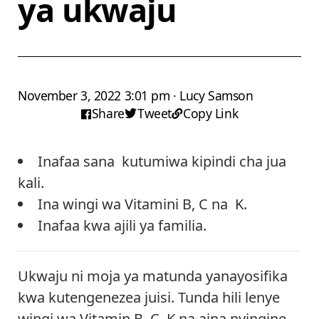
ya ukwaju
November 3, 2022 3:01 pm · Lucy Samson
Share
Tweet
Copy Link
Inafaa sana kutumiwa kipindi cha jua
kali.
Ina wingi wa Vitamini B, C na K.
Inafaa kwa ajili ya familia.
Ukwaju ni moja ya matunda yanayosifika
kwa kutengenezea juisi. Tunda hili lenye
wingi wa Vitamin B, C, K na aina nyingine