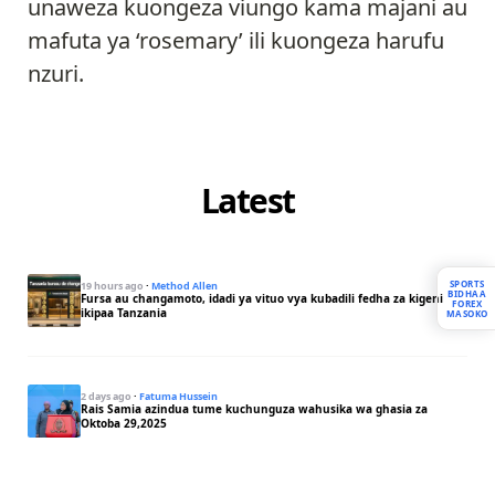
unaweza kuongeza viungo kama majani au
mafuta ya ‘rosemary’ ili kuongeza harufu
nzuri.
Latest
SPORTS
19 hours ago
·
Method Allen
BIDHAA
Fursa au changamoto, idadi ya vituo vya kubadili fedha za kigeni
FOREX
ikipaa Tanzania
MASOKO
2 days ago
·
Fatuma Hussein
Rais Samia azindua tume kuchunguza wahusika wa ghasia za
Oktoba 29,2025