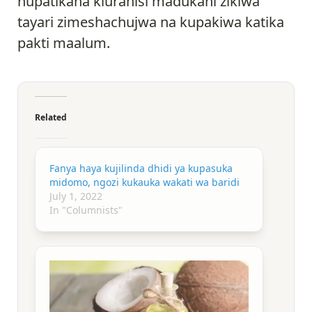
hupatikana kiurahisi madukani zikiwa
tayari zimeshachujwa na kupakiwa katika
pakti maalum.
Related
Fanya haya kujilinda dhidi ya kupasuka
midomo, ngozi kukauka wakati wa baridi
July 1, 2022
In "Columnists"