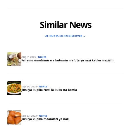
Similar News
AI.NUKTA.CO.TZ/DISCOVER →
Aug 7, 2025
·
Nukta
Fahamu umuhimu wa kutumia mafuta ya nazi katika mapishi
Sep 24, 2024
·
Nukta
Jinsi ya kupika rosti la kuku na bamia
Sep 27, 2023
·
Nukta
Jinsi ya kupika maandazi ya nazi