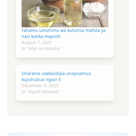
Fahamu umuhimu wa kutumia mafuta ya
nazi katika mapishi
August 7, 2025
In "Afya na Maisha"
Gharama utakazolipa unapoamua
kujichubua ngozi-3
December 4, 2020
In "Ripoti Maalum"