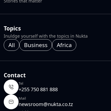
Stories that matter
Topics
Inuldge yourself with the topics in Nukta
All
Business
Africa
Contact
Tel
+255 750 881 888
Mail
newsroom@nukta.co.tz