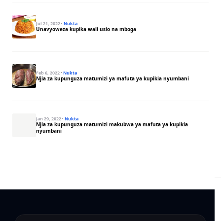
Jul 21, 2022
·
Nukta
Unavyoweza kupika wali usio na mboga
Feb 6, 2022
·
Nukta
Njia za kupunguza matumizi ya mafuta ya kupikia nyumbani
Jan 29, 2022
·
Nukta
Njia za kupunguza matumizi makubwa ya mafuta ya kupikia
nyumbani