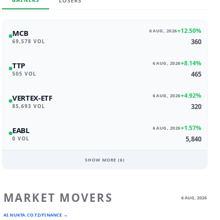
LOSERS
+12.50%
6 AUG, 2026
MCB
360
69,578 VOL
+8.14%
6 AUG, 2026
TTP
465
505 VOL
+4.92%
6 AUG, 2026
VERTEX-ETF
320
85,693 VOL
+1.57%
6 AUG, 2026
EABL
5,840
0 VOL
SHOW MORE (
6
)
MARKET MOVERS
6 AUG, 2026
AI.NUKTA.CO.TZ/FINANCE →