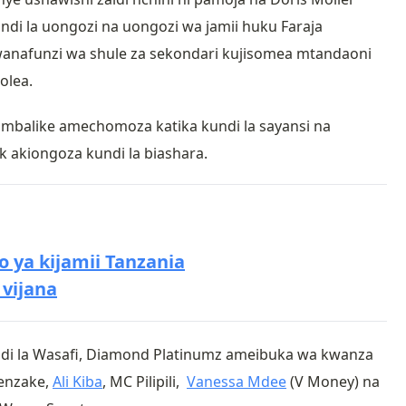
undi la uongozi na uongozi wa jamii huku Faraja
 wanafunzi wa shule za sekondari kujisomea mtandaoni
tolea.
mbalike amechomoza katika kundi la sayansi na
k akiongoza kundi la biashara.
o ya kijamii Tanzania
 vijana
ndi la Wasafi, Diamond Platinumz ameibuka wa kwanza
wenzake,
Ali Kiba
, MC Pilipili,
Vanessa Mdee
(V Money) na