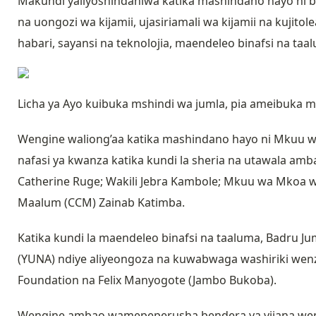
Makundi yaliyoshindaniwa katika mashindano hayo ni bi
na uongozi wa kijamii, ujasiriamali wa kijamii na kujito
habari, sayansi na teknolojia, maendeleo binafsi na taa
Licha ya Ayo kuibuka mshindi wa jumla, pia ameibuka ms
Wengine waliong’aa katika mashindano hayo ni Mkuu w
nafasi ya kwanza katika kundi la sheria na utawala 
Catherine Ruge; Wakili Jebra Kambole; Mkuu wa Mkoa 
Maalum (CCM) Zainab Katimba.
Katika kundi la maendeleo binafsi na taaluma, Badru Jum
(YUNA) ndiye aliyeongoza na kuwabwaga washiriki wenz
Foundation na Felix Manyogote (Jambo Bukoba).
Wengine ambao wamepeperusha bendera ya vijana wenye 