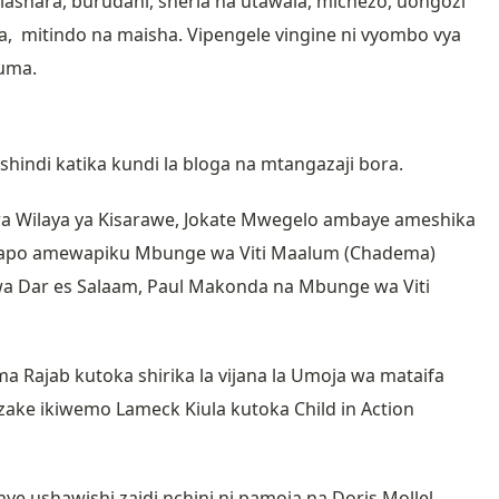
ashara, burudani, sheria na utawala, michezo, uongozi
lea, mitindo na maisha. Vipengele vingine ni vyombo vya
luma.
hindi katika kundi la bloga na mtangazaji bora.
a Wilaya ya Kisarawe, Jokate Mwegelo ambaye ameshika
ambapo amewapiku Mbunge wa Viti Maalum (Chadema)
wa Dar es Salaam, Paul Makonda na Mbunge wa Viti
a Rajab kutoka shirika la vijana la Umoja wa mataifa
ake ikiwemo Lameck Kiula kutoka Child in Action
ushawishi zaidi nchini ni pamoja na Doris Mollel