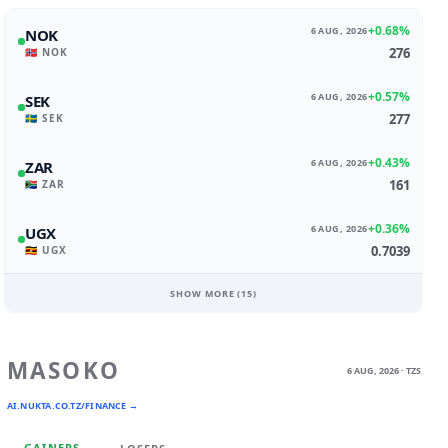
+0.68%
6 AUG, 2026
NOK
276
🇳🇴 NOK
+0.57%
6 AUG, 2026
SEK
277
🇸🇪 SEK
+0.43%
6 AUG, 2026
ZAR
161
🇿🇦 ZAR
+0.36%
6 AUG, 2026
UGX
0.7039
🇺🇬 UGX
SHOW MORE (
15
)
MASOKO
6 AUG, 2026 · TZS
AI.NUKTA.CO.TZ/FINANCE →
GAINERS