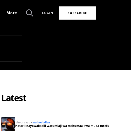
More
LOGIN
SUBSCRIBE
Search
Latest
2 hours ago
·
Method Allen
Hatari inayowakabili watumiaji wa mshumaa kwa muda mrefu