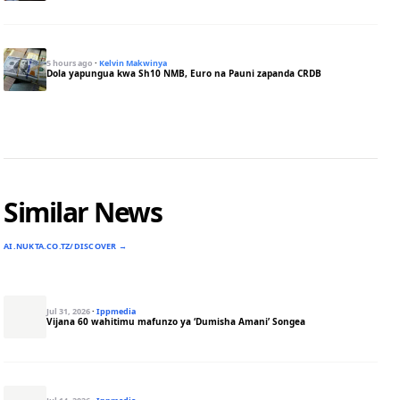
5 hours ago
·
Kelvin Makwinya
Dola yapungua kwa Sh10 NMB, Euro na Pauni zapanda CRDB
Similar News
AI.NUKTA.CO.TZ/DISCOVER →
Jul 31, 2026
·
Ippmedia
Vijana 60 wahitimu mafunzo ya ‘Dumisha Amani’ Songea