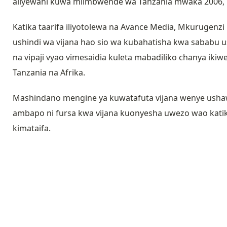
aliyewahi kuwa mlimbwende wa Tanzania mwaka 2006,
Katika taarifa iliyotolewa na Avance Media, Mkurugen
ushindi wa vijana hao sio wa kubahatisha kwa sababu 
na vipaji vyao vimesaidia kuleta mabadiliko chanya iki
Tanzania na Afrika.
Mashindano mengine ya kuwatafuta vijana wenye ushawi
ambapo ni fursa kwa vijana kuonyesha uwezo wao kati
kimataifa.