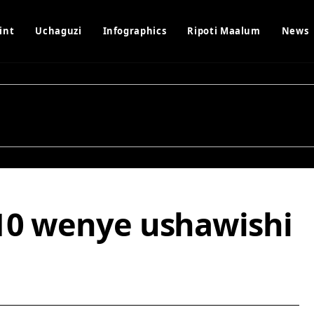
int
Uchaguzi
Infographics
Ripoti Maalum
News
10 wenye ushawishi