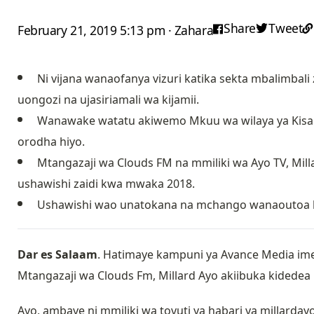
Share
Tweet
February 21, 2019 5:13 pm · Zahara
Ni vijana wanaofanya vizuri katika sekta mbalimbal
uongozi na ujasiriamali wa kijamii.
Wanawake watatu akiwemo Mkuu wa wilaya ya Kisar
orodha hiyo.
Mtangazaji wa Clouds FM na mmiliki wa Ayo TV, Mil
ushawishi zaidi kwa mwaka 2018.
Ushawishi wao unatokana na mchango wanaoutoa kati
Dar es Salaam
. Hatimaye kampuni ya Avance Media ime
Mtangazaji wa Clouds Fm, Millard Ayo akiibuka kidedea
Ayo, ambaye ni mmiliki wa tovuti ya habari ya millarda