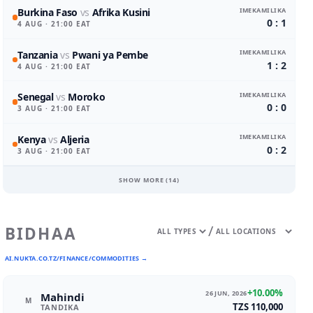
IMEKAMILIKA
Burkina Faso
vs
Afrika Kusini
0 : 1
4 AUG
· 21:00 EAT
IMEKAMILIKA
Tanzania
vs
Pwani ya Pembe
1 : 2
4 AUG
· 21:00 EAT
IMEKAMILIKA
Senegal
vs
Moroko
0 : 0
3 AUG
· 21:00 EAT
IMEKAMILIKA
Kenya
vs
Aljeria
0 : 2
3 AUG
· 21:00 EAT
SHOW MORE (
14
)
/
BIDHAA
AI.NUKTA.CO.TZ/FINANCE/COMMODITIES →
+10.00%
26 JUN, 2026
Mahindi
M
TZS 110,000
TANDIKA