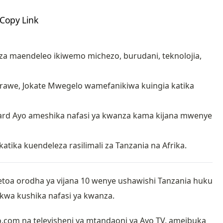
Copy Link
i za maendeleo ikiwemo michezo, burudani, teknolojia,
awe, Jokate Mwegelo wamefanikiwa kuingia katika
lard Ayo ameshika nafasi ya kwanza kama kijana mwenye
ka kuendeleza rasilimali za Tanzania na Afrika.
toa orodha ya vijana 10 wenye ushawishi Tanzania huku
 kwa kushika nafasi ya kwanza.
yo.com na televisheni ya mtandaoni ya Ayo TV, ameibuka