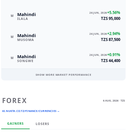
+5.56%
26 JUN, 2026
Mahindi
M
TZS 95,000
ILALA
+2.94%
26 JUN, 2026
Mahindi
M
TZS 87,500
MUSOMA
+0.91%
26 JUN, 2026
Mahindi
M
TZS 44,400
SONGWE
SHOW MORE MARKET PERFORMANCE
FOREX
6 AUG, 2026 · TZS
AI.NUKTA.CO.TZ/FINANCE/CURRENCIES →
GAINERS
LOSERS