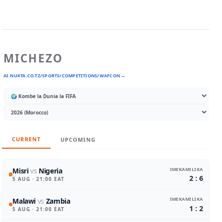
MICHEZO
AI.NUKTA.CO.TZ/SPORTS/COMPETITIONS/WAFCON →
CURRENT
UPCOMING
IMEKAMILIKA
Misri
vs
Nigeria
2 : 6
5 AUG
· 21:00 EAT
IMEKAMILIKA
Malawi
vs
Zambia
1 : 2
5 AUG
· 21:00 EAT