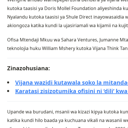
kutoka taasisi ya Doris Mollel Foundation aliyeshinda k
Nyalandu kutoka taasisi ya Shule Direct inayowasaidia
akiongoza katika kundi la ujasiriamali wa kijamii na kuji
Ofisa Mtendaji Mkuu wa Sahara Ventures, Jumanne Mta
teknolojia huku William Mshery kutoka Vijana Think Tan
Zinazohusiana:
Vijana wazidi kutawala soko la mitanda
Karatasi zisizotumika ofisini ni ‘dili’ kwa
Upande wa burudani, msanii wa kizazi kipya kutoka ku
katika kundi hilo baada ya kuchuana vikali na wasanii 