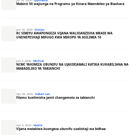
Jul 14, 2026
·
Ippmedia
Mabinti 50 wajiunga na Programu ya Kinara Maendeleo ya Biashara
Jun 16, 2026
·
Simiyu
RC SIMIYU AWAPONGEZA VIJANA WALIOANZISHA MRADI WA
UNENEPESHAJI MIFUGO KWA MIKOPO YA ASILIMIA 10
Jun 2, 2026
·
Michuzi
NCMC YAHIMIZA UBUNIFU NA UJASIRIAMALI KATIKA KUKABILIANA NA
MABADILIKO YA TABIANCHI
Apr 29, 2026
·
Habari Leo
Filamu kuelimisha jamii changamoto za tabianchi
Apr 5, 2022
·
Nukta
Vijana watakiwa kuongeza ubunifu uzalishaji wa bidhaa