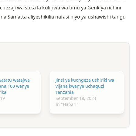
hezaji wa soka la kulipwa wa timu ya Genk ya nchini
a Samatta aliyeshikilia nafasi hiyo ya ushawishi tangu
watatu watajwa
Jinsi ya kuongeza ushiriki wa
jana 100 wenye
vijana kwenye uchaguzi
ika
Tanzania
019
September 18, 2024
In "Habari"