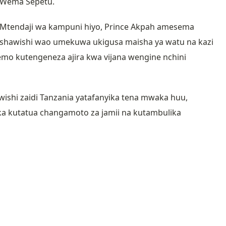
 Wema Sepetu.
zi Mtendaji wa kampuni hiyo, Prince Akpah amesema
ushawishi wao umekuwa ukigusa maisha ya watu na kazi
wemo kutengeneza ajira kwa vijana wengine nchini
shi zaidi Tanzania yatafanyika tena mwaka huu,
ka kutatua changamoto za jamii na kutambulika