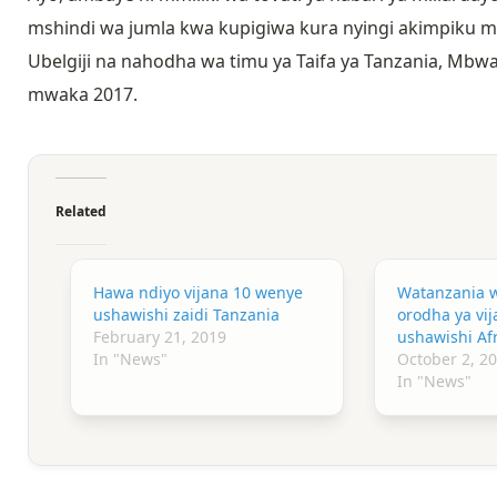
mshindi wa jumla kwa kupigiwa kura nyingi akimpiku mc
Ubelgiji na nahodha wa timu ya Taifa ya Tanzania, Mbwan
mwaka 2017.
Related
Hawa ndiyo vijana 10 wenye
Watanzania 
ushawishi zaidi Tanzania
orodha ya vi
February 21, 2019
ushawishi Afr
In "News"
October 2, 2
In "News"