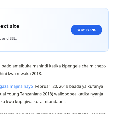
ext site
VIEW PLANS
, and SSL.
 bado ameibuka mshindi katika kipengele cha michezo
chini kwa mwaka 2018.
gaza majina hayo
Februari 20, 2019 baada ya kufanya
tial Young Tanzanians 2018) waliobobea katika nyanja
yika kwa kupigiwa kura mtandaoni.