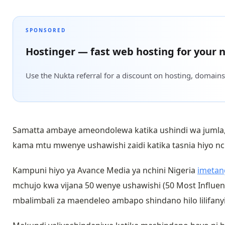
SPONSORED
Hostinger — fast web hosting for your n
Use the Nukta referral for a discount on hosting, domains
Samatta ambaye ameondolewa katika ushindi wa jumla,
kama mtu mwenye ushawishi zaidi katika tasnia hiyo n
Kampuni hiyo ya Avance Media ya nchini Nigeria
imetan
mchujo kwa vijana 50 wenye ushawishi (
50
Most Influen
mbalimbali za maendeleo ambapo shindano hilo lilifan