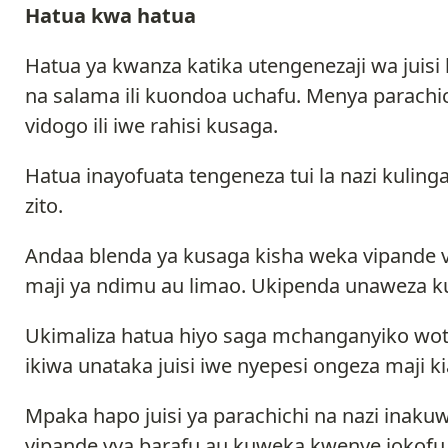
Hatua kwa hatua
Hatua ya kwanza katika utengenezaji wa juisi
na salama ili kuondoa uchafu. Menya parachi
vidogo ili iwe rahisi kusaga.
Hatua inayofuata tengeneza tui la nazi kulinga
zito.
Andaa blenda ya kusaga kisha weka vipande vya
maji ya ndimu au limao. Ukipenda unaweza k
Ukimaliza hatua hiyo saga mchanganyiko wot
ikiwa unataka juisi iwe nyepesi ongeza maji ki
Mpaka hapo juisi ya parachichi na nazi inak
vipande vya barafu au kuweka kwenye jokofu 