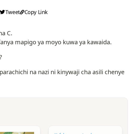
Tweet
Copy Link
na C.
kufanya mapigo ya moyo kuwa ya kawaida.
i?
rachichi na nazi ni kinywaji cha asili chenye