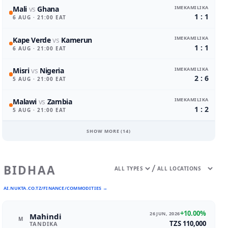
IMEKAMILIKA
Mali
vs
Ghana
1 : 1
6 AUG
· 21:00 EAT
IMEKAMILIKA
Kape Verde
vs
Kamerun
1 : 1
6 AUG
· 21:00 EAT
IMEKAMILIKA
Misri
vs
Nigeria
2 : 6
5 AUG
· 21:00 EAT
IMEKAMILIKA
Malawi
vs
Zambia
1 : 2
5 AUG
· 21:00 EAT
SHOW MORE (
14
)
/
BIDHAA
AI.NUKTA.CO.TZ/FINANCE/COMMODITIES →
+10.00%
26 JUN, 2026
Mahindi
M
TZS 110,000
TANDIKA