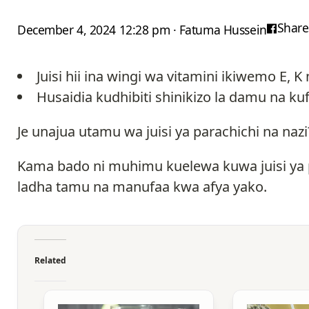
Share
December 4, 2024 12:28 pm · Fatuma Hussein
Juisi hii ina wingi wa vitamini ikiwemo E, K 
Husaidia kudhibiti shinikizo la damu na 
Je unajua utamu wa juisi ya parachichi na naz
Kama bado ni muhimu kuelewa kuwa juisi ya pa
ladha tamu na manufaa kwa afya yako.
Related