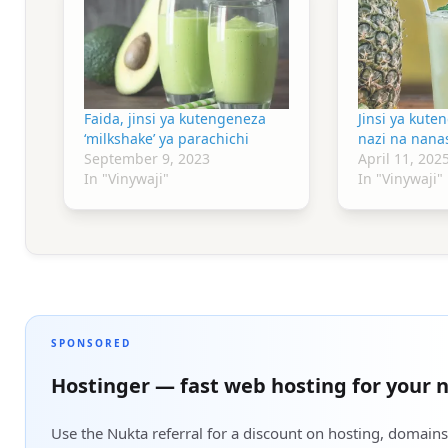
Faida, jinsi ya kutengeneza
Jinsi ya kute
‘milkshake’ ya parachichi
nazi na nana
September 9, 2023
April 11, 202
In "Vinywaji"
In "Vinywaji"
SPONSORED
Hostinger — fast web hosting for your n
Use the Nukta referral for a discount on hosting, domains