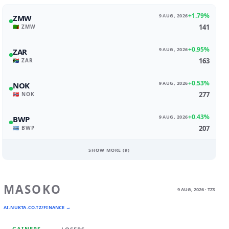
+1.79%
9 AUG, 2026
ZMW
141
🇿🇲 ZMW
+0.95%
9 AUG, 2026
ZAR
163
🇿🇦 ZAR
+0.53%
9 AUG, 2026
NOK
277
🇳🇴 NOK
+0.43%
9 AUG, 2026
BWP
207
🇧🇼 BWP
SHOW MORE (
9
)
MASOKO
9 AUG, 2026 · TZS
AI.NUKTA.CO.TZ/FINANCE →
GAINERS