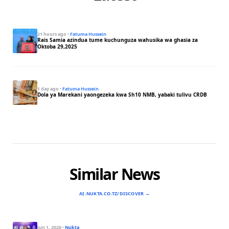
21 hours ago
·
Fatuma Hussein
Rais Samia azindua tume kuchunguza wahusika wa ghasia za
Oktoba 29,2025
1 day ago
·
Fatuma Hussein
Dola ya Marekani yaongezeka kwa Sh10 NMB, yabaki tulivu CRDB
Similar News
AI.NUKTA.CO.TZ/DISCOVER →
Jun 1, 2026
·
Nukta