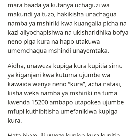
mara baada ya kufanya uchaguzi wa
makundi ya tuzo, hakikisha unachagua
namba ya mshiriki kwa kuangalia picha na
kazi aliyochapishwa na ukisharidhika bofya
neno piga kura na hapo utakuwa
umemchagua mshindi unayemtaka.
Aidha, unaweza kupiga kura kupitia simu
ya kiganjani kwa kutuma ujumbe wa
kawaida wenye neno “kura”, acha nafasi,
kisha weka namba ya mshiriki na tuma
kwenda 15200 ambapo utapokea ujumbe
mfupi kuthibitisha umefanikiwa kupiga
kura.
Hata hivyo, ili uweze kupiga kura kupitia