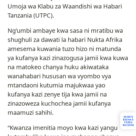
Umoja wa Klabu za Waandishi wa Habari
Tanzania (UTPC).
Ng’umbi ambaye kwa sasa ni mratibu wa
shughuli za dawati la habari Nukta Afrika
amesema kuwania tuzo hizo ni matunda
ya kufanya kazi zinazogusa jamii kwa kuwa
na matokeo chanya huku akiwataka
wanahabari hususan wa vyombo vya
mtandaoni kutumia majukwaa yao
kufanya kazi zenye tija kwa jamii na
zinazoweza kuchochea jamii kufanya
maamuzi sahihi.
SPORTS
BIDHAA
FOREX
MASOKO
“Kwanza imenitia moyo kwa kazi yangu