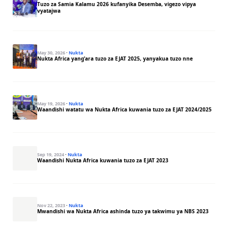
Tuzo za Samia Kalamu 2026 kufanyika Desemba, vigezo vipya
vyatajwa
May 30, 2026
·
Nukta
Nukta Africa yang’ara tuzo za EJAT 2025, yanyakua tuzo nne
May 19, 2026
·
Nukta
Waandishi watatu wa Nukta Africa kuwania tuzo za EJAT 2024/2025
Sep 19, 2024
·
Nukta
Waandishi Nukta Africa kuwania tuzo za EJAT 2023
Nov 22, 2023
·
Nukta
Mwandishi wa Nukta Africa ashinda tuzo ya takwimu ya NBS 2023