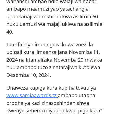
wananchi ambao ndio walaji wa habari
ambapo maamuzi yao yatachangia
upatikanaji wa mshindi kwa asilimia 60
huku uamuzi wa majaji ukiwa na asilimia
40.
Taarifa hiyo imeongeza kuwa zoezi la
upigaji kura limeanza jana Novemba 11,
2024 na litamalizika Novemba 20 mwaka
huu ambapo tuzo zinatarajiwa kutolewa
Desemba 10, 2024.
Unaweza kupiga kura kupitia tovuti ya
www.samiaawards.tz
ambapo utaona
orodha ya kazi zinazoshindanishwa
kwenye sehemu iliyoandikwa “piga kura”