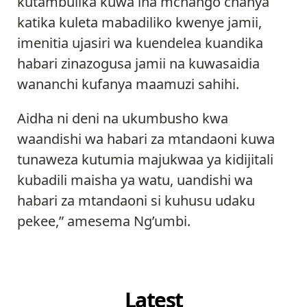
kutambulika kuwa ina mchango chanya
katika kuleta mabadiliko kwenye jamii,
imenitia ujasiri wa kuendelea kuandika
habari zinazogusa jamii na kuwasaidia
wananchi kufanya maamuzi sahihi.
Aidha ni deni na ukumbusho kwa
waandishi wa habari za mtandaoni kuwa
tunaweza kutumia majukwaa ya kidijitali
kubadili maisha ya watu, uandishi wa
habari za mtandaoni si kuhusu udaku
pekee,” amesema Ng’umbi.
Latest