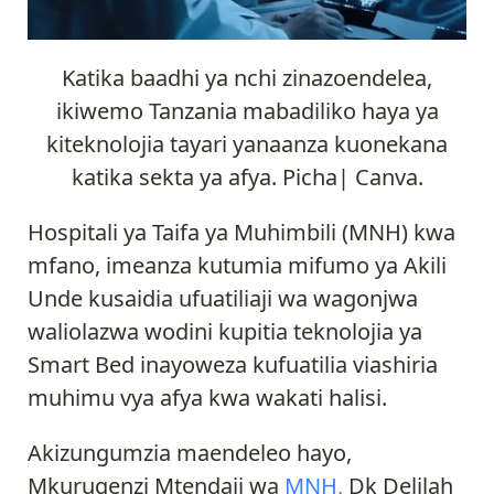
Katika baadhi ya nchi zinazoendelea,
ikiwemo Tanzania mabadiliko haya ya
kiteknolojia tayari yanaanza kuonekana
katika sekta ya afya. Picha| Canva.
Hospitali ya Taifa ya Muhimbili (MNH) kwa
mfano, imeanza kutumia mifumo ya Akili
Unde kusaidia ufuatiliaji wa wagonjwa
waliolazwa wodini kupitia teknolojia ya
Smart Bed inayoweza kufuatilia viashiria
muhimu vya afya kwa wakati halisi.
Akizungumzia maendeleo hayo,
Mkurugenzi Mtendaji wa
MNH,
Dk Delilah