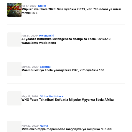
Jul 17, 2026
·
Nukta
Mlipuko wa Ebola 2026: Visa vyafikia 2,073, vifo 796 ndani ya miezi
miwili DRC
Jun 21, 2026
·
Mwananchi
AI yaanza kutumika kutengeneza chanjo za Ebola, Uviko-19,
wataalamu watia neno
May 23, 2026
·
Gazetini
Maambukizi ya Ebola yaongezeka DRC, vifo vyafikia 160
May 18, 2026
·
Global Publishers
WHO Yatoa Tahadhari Kufuatia Mlipuko Mpya wa Ebola Afrika
Nov 22, 2022
·
Nukta
Mwelekeo mpya mapambano magonjwa ya milipuko duniani