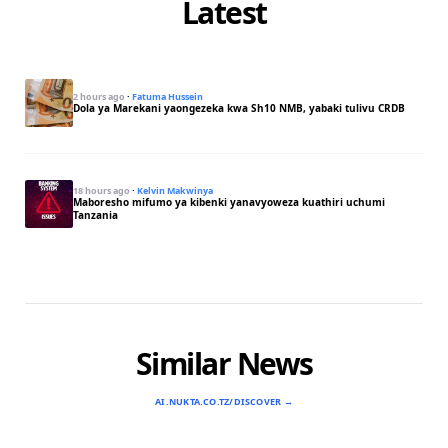
Latest
2 hours ago
·
Fatuma Hussein
Dola ya Marekani yaongezeka kwa Sh10 NMB, yabaki tulivu CRDB
18 hours ago
·
Kelvin Makwinya
Maboresho mifumo ya kibenki yanavyoweza kuathiri uchumi
Tanzania
Similar News
AI.NUKTA.CO.TZ/DISCOVER →