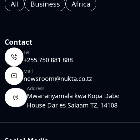
All
Business
Africa
Contact
Tel
+255 750 881 888
Mail
newsroom@nukta.co.tz
Address
Mwananyamala kwa Kopa Dabe
House Dar es Salaam TZ, 14108