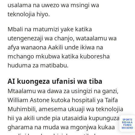
usalama na uwezo wa msingi wa
teknolojia hiyo.
Mbali na matumizi yake katika
utengenezaji wa chanjo, wataalamu wa
afya wanaona Aakili unde ikiwa na
mchango mkubwa katika kuboresha
huduma za matibabu.
AI kuongeza ufanisi wa tiba
Mtaalamu wa dawa za usingizi na ganzi,
William Astone kutoka hospitali ya Taifa
Muhimbili, amesema ukuaji wa teknolojia
hii ya akili unde pia utasaidia kupunguza
SPORTS
BIDHAA
gharama na muda wa mgonjwa kukaa
FOREX
MASOKO