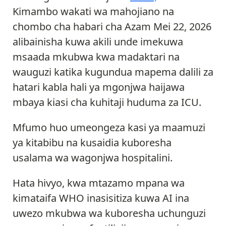
Kimambo wakati wa mahojiano na
chombo cha habari cha Azam Mei 22, 2026
alibainisha kuwa akili unde imekuwa
msaada mkubwa kwa madaktari na
wauguzi katika kugundua mapema dalili za
hatari kabla hali ya mgonjwa haijawa
mbaya kiasi cha kuhitaji huduma za ICU.
Mfumo huo umeongeza kasi ya maamuzi
ya kitabibu na kusaidia kuboresha
usalama wa wagonjwa hospitalini.
Hata hivyo, kwa mtazamo mpana wa
kimataifa WHO inasisitiza kuwa AI ina
uwezo mkubwa wa kuboresha uchunguzi