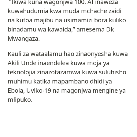
“Ikiwa kuna wagonjwa 100, AI inaweza
kuwahudumia kwa muda mchache zaidi
na kutoa majibu na usimamizi bora kuliko
binadamu wa kawaida,” amesema Dk
Mwangaza.
Kauli za wataalamu hao zinaonyesha kuwa
Akili Unde inaendelea kuwa moja ya
teknolojia zinazotazamwa kuwa suluhisho
muhimu katika mapambano dhidi ya
Ebola, Uviko-19 na magonjwa mengine ya
mlipuko.