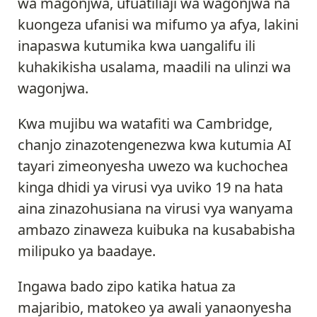
wa magonjwa, ufuatiliaji wa wagonjwa na
kuongeza ufanisi wa mifumo ya afya, lakini
inapaswa kutumika kwa uangalifu ili
kuhakikisha usalama, maadili na ulinzi wa
wagonjwa.
Kwa mujibu wa watafiti wa Cambridge,
chanjo zinazotengenezwa kwa kutumia AI
tayari zimeonyesha uwezo wa kuchochea
kinga dhidi ya virusi vya uviko 19 na hata
aina zinazohusiana na virusi vya wanyama
ambazo zinaweza kuibuka na kusababisha
milipuko ya baadaye.
Ingawa bado zipo katika hatua za
majaribio, matokeo ya awali yanaonyesha