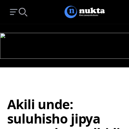
Open main menu
Search
Akili unde:
suluhisho jipya