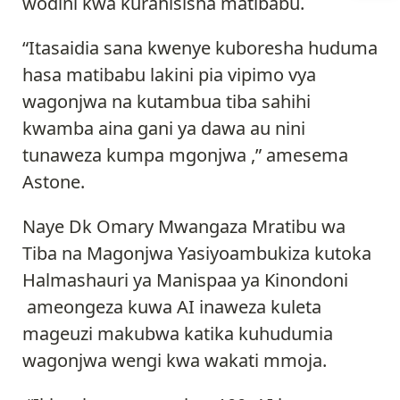
wodini kwa kurahisisha matibabu.
“Itasaidia sana kwenye kuboresha huduma
hasa matibabu lakini pia vipimo vya
wagonjwa na kutambua tiba sahihi
kwamba aina gani ya dawa au nini
tunaweza kumpa mgonjwa ,” amesema
Astone.
Naye Dk Omary Mwangaza Mratibu wa
Tiba na Magonjwa Yasiyoambukiza kutoka
Halmashauri ya Manispaa ya Kinondoni
ameongeza kuwa AI inaweza kuleta
mageuzi makubwa katika kuhudumia
wagonjwa wengi kwa wakati mmoja.