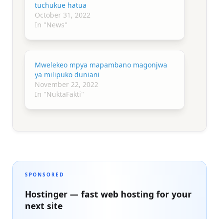
tuchukue hatua
October 31, 2022
In "News"
Mwelekeo mpya mapambano magonjwa
ya milipuko duniani
November 22, 2022
In "NuktaFakti"
SPONSORED
Hostinger — fast web hosting for your
next site