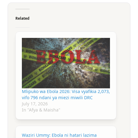
Related
Mlipuko wa Ebola 2026: Visa vyafikia 2,073,
vifo 796 ndani ya miezi miwili DRC
July 17, 2026
In "Afya & Maisha"
Waziri Ummy: Ebola ni hatari lazima