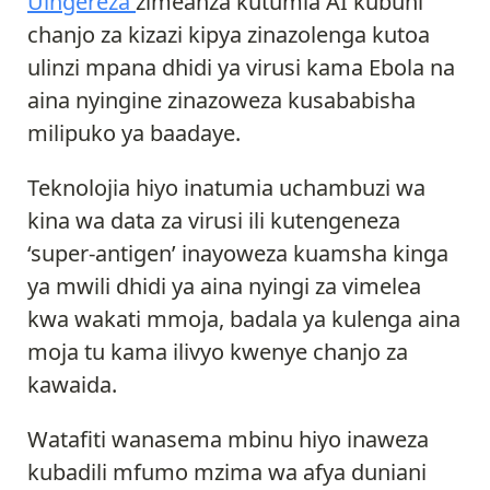
Uingereza
zimeanza kutumia AI kubuni
chanjo za kizazi kipya zinazolenga kutoa
ulinzi mpana dhidi ya virusi kama Ebola na
aina nyingine zinazoweza kusababisha
milipuko ya baadaye.
Teknolojia hiyo inatumia uchambuzi wa
kina wa data za virusi ili kutengeneza
‘super-antigen’ inayoweza kuamsha kinga
ya mwili dhidi ya aina nyingi za vimelea
kwa wakati mmoja, badala ya kulenga aina
moja tu kama ilivyo kwenye chanjo za
kawaida.
Watafiti wanasema mbinu hiyo inaweza
kubadili mfumo mzima wa afya duniani