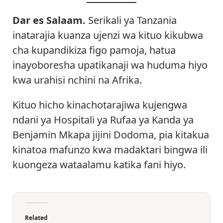
Dar es Salaam.
Serikali ya Tanzania
inatarajia kuanza ujenzi wa kituo kikubwa
cha kupandikiza figo pamoja, hatua
inayoboresha upatikanaji wa huduma hiyo
kwa urahisi nchini na Afrika.
Kituo hicho kinachotarajiwa kujengwa
ndani ya Hospitali ya Rufaa ya Kanda ya
Benjamin Mkapa jijini Dodoma, pia kitakua
kinatoa mafunzo kwa madaktari bingwa ili
kuongeza wataalamu katika fani hiyo.
Related