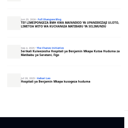
Jun 25, 2026
·
Full Shangwe Blog
TEF LIMEIPONGEZA BMH KWA MAFANIKIO YA UPANDIKIZAJI ULOTO,
LIMETOA WITO WA KUCHANGIA MATIBABU YA SELIMUNDU
Sep 4, 2025
·
The Chanzo Initiative
Serikali Kuiwezesha Hospitali ya Benjamin Mkapa Kutoa Huduma za
Matibabu ya Saratani, Figo
Jul 28, 2025
·
Habari Leo
Hospitali ya Benjamin Mkapa kusogeza huduma