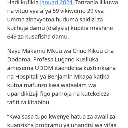
Hadi kufikia
Januari 2024,
Tanzania ilikuwa
na vituo vya afya 59 vikiwemo 29 vya
umma zinavyotoa huduma saidizi za
kuchuja damu (dialysis) kupitia mashine
649 za kusafisha damu.
Naye Makamu Mkuu wa Chuo Kikuu cha
Dodoma, Profesa Lugano Kusiluka
amesema UDOM itaendelea kushirikiana
na Hospitali ya Benjamin Mkapa katika
kutoa mafunzo kwa wataalam wa
upandikizaji figo pamoja na kutekeleza
tafiti za kitabibu.
“Kwa sasa tupo kwenye hatua za awali za
kuanzisha programu ya uhandisi wa vifaa