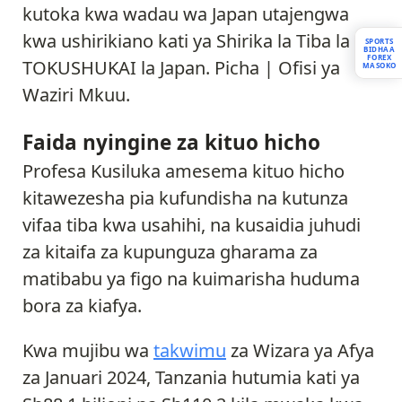
kutoka kwa wadau wa Japan utajengwa
kwa ushirikiano kati ya Shirika la Tiba la
SPORTS
BIDHAA
FOREX
TOKUSHUKAI la Japan. Picha | Ofisi ya
MASOKO
Waziri Mkuu.
Faida nyingine za kituo hicho
Profesa Kusiluka amesema kituo hicho
kitawezesha pia kufundisha na kutunza
vifaa tiba kwa usahihi, na kusaidia juhudi
za kitaifa za kupunguza gharama za
matibabu ya figo na kuimarisha huduma
bora za kiafya.
Kwa mujibu wa
takwimu
za Wizara ya Afya
za Januari 2024, Tanzania hutumia kati ya