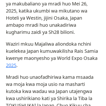
ya makubaliano ya mradi huo Mei 26,
2025, katika ukumbi wa mikutano wa
Hoteli ya Westin, jijini Osaka, Japan
ambapo mradi huo unakadiriwa
kugharimu zaidi ya Sh28 bilioni.
Waziri mkuu Majaliwa aliondoka nchini
kuelekea Japan kumuwakilisha Rais Samia
kwenye maonyesho ya World Expo Osaka
2025
.
Mradi huo unaofadhiriwa kama msaada
wa moja kwa moja usio na masharti
kutoka kwa wadau wa Japan utajengwa
kwa ushirikiano kati ya Shirika la Tiba la
TOKUSHUKAI la Japan, Chuo Kikuu cha