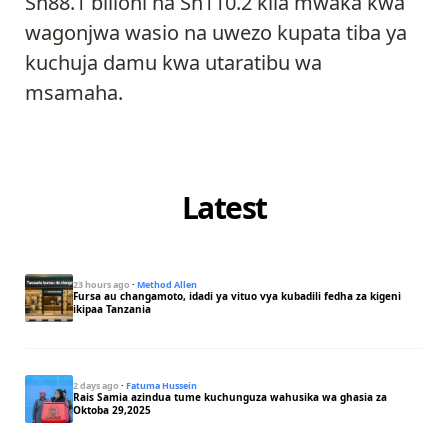
Sh88.1 bilioni na Sh110.2 kila mwaka kwa
wagonjwa wasio na uwezo kupata tiba ya
kuchuja damu kwa utaratibu wa
msamaha.
Latest
23 hours ago
·
Method Allen
Fursa au changamoto, idadi ya vituo vya kubadili fedha za kigeni
ikipaa Tanzania
2 days ago
·
Fatuma Hussein
Rais Samia azindua tume kuchunguza wahusika wa ghasia za
Oktoba 29,2025