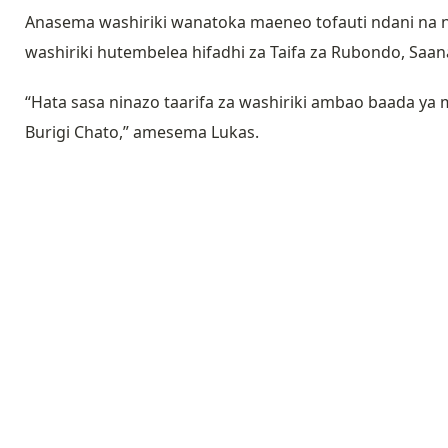
Anasema washiriki wanatoka maeneo tofauti ndani na n
washiriki hutembelea hifadhi za Taifa za Rubondo, Saan
“Hata sasa ninazo taarifa za washiriki ambao baada y
Burigi Chato,” amesema Lukas.