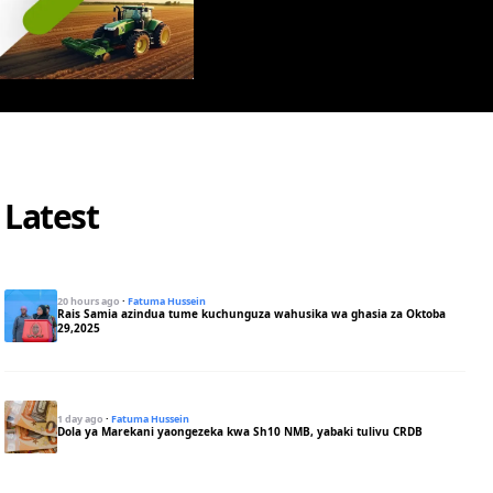
Latest
20 hours ago
·
Fatuma Hussein
Rais Samia azindua tume kuchunguza wahusika wa ghasia za Oktoba
29,2025
1 day ago
·
Fatuma Hussein
Dola ya Marekani yaongezeka kwa Sh10 NMB, yabaki tulivu CRDB