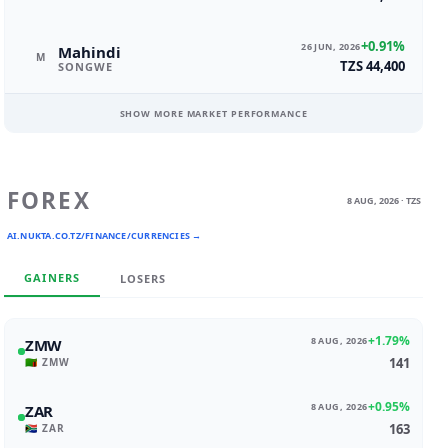
+0.91%
26 JUN, 2026
Mahindi
M
TZS 44,400
SONGWE
SHOW MORE MARKET PERFORMANCE
FOREX
8 AUG, 2026 · TZS
AI.NUKTA.CO.TZ/FINANCE/CURRENCIES →
GAINERS
LOSERS
+1.79%
8 AUG, 2026
ZMW
141
🇿🇲 ZMW
+0.95%
8 AUG, 2026
ZAR
163
🇿🇦 ZAR