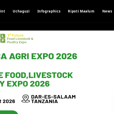
int
Uchaguzi
Infographics
Ripoti Maalum
News