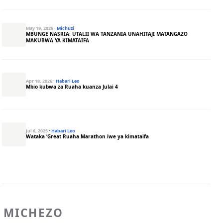
May 19, 2026
·
Michuzi
MBUNGE NASRIA: UTALII WA TANZANIA UNAHITAJI MATANGAZO
MAKUBWA YA KIMATAIFA
Apr 18, 2026
·
Habari Leo
Mbio kubwa za Ruaha kuanza Julai 4
Jul 6, 2025
·
Habari Leo
Wataka ‘Great Ruaha Marathon iwe ya kimataifa
MICHEZO