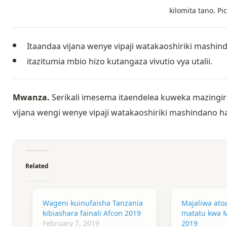
kilomita tano. P
Itaandaa vijana wenye vipaji watakaoshiriki mashind
itazitumia mbio hizo kutangaza vivutio vya utalii.
Mwanza.
Serikali imesema itaendelea kuweka mazingira
vijana wengi wenye vipaji watakaoshiriki mashindano hay
Related
Wageni kuinufaisha Tanzania
Majaliwa at
kibiashara fainali Afcon 2019
matatu kwa M
February 7, 2019
2019