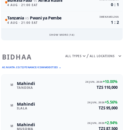
Burkina Faso
vs
Afrika Kusini
0 : 1
4 AUG
· 21:00 EAT
IMEKAMILIKA
Tanzania
vs
Pwani ya Pembe
1 : 2
4 AUG
· 21:00 EAT
SHOW MORE (
14
)
/
BIDHAA
AI.NUKTA.CO.TZ/FINANCE/COMMODITIES →
+10.00%
26 JUN, 2026
Mahindi
M
TZS 110,000
TANDIKA
+5.56%
26 JUN, 2026
Mahindi
M
TZS 95,000
ILALA
+2.94%
26 JUN, 2026
Mahindi
M
TZS 87,500
MUSOMA