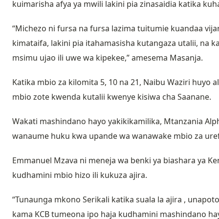
kuimarisha afya ya mwili lakini pia zinasaidia katika kuh
“Michezo ni fursa na fursa lazima tuitumie kuandaa vi
kimataifa, lakini pia itahamasisha kutangaza utalii, na
msimu ujao ili uwe wa kipekee,” amesema Masanja.
Katika mbio za kilomita 5, 10 na 21, Naibu Waziri huyo 
mbio zote kwenda kutalii kwenye kisiwa cha Saanane.
Wakati mashindano hayo yakikikamilika, Mtanzania Alp
wanaume huku kwa upande wa wanawake mbio za urefu 
Emmanuel Mzava ni meneja wa benki ya biashara ya 
kudhamini mbio hizo ili kukuza ajira.
“Tunaunga mkono Serikali katika suala la ajira , unapoto
kama KCB tumeona ipo haja kudhamini mashindano hay