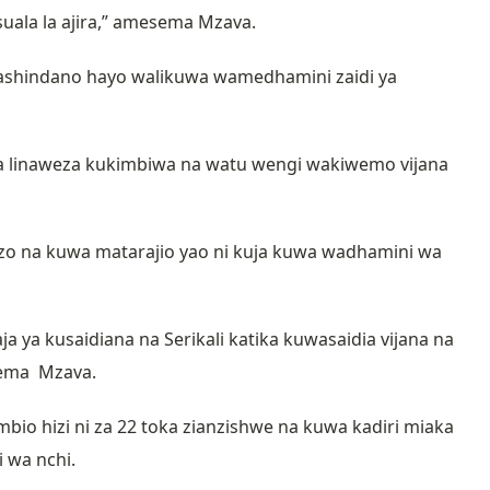
ala la ajira,” amesema Mzava.
ashindano hayo walikuwa wamedhamini zaidi ya
i na linaweza kukimbiwa na watu wengi wakiwemo vijana
zo na kuwa matarajio yao ni kuja kuwa wadhamini wa
ja ya kusaidiana na Serikali katika kuwasaidia vijana na
sema Mzava.
bio hizi ni za 22 toka zianzishwe na kuwa kadiri miaka
 wa nchi.