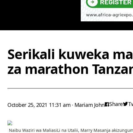
Serikali kuweka maz
za marathon Tanza
Share
T
October 25, 2021 11:31 am · Mariam John
Naibu Waziri wa MaliasiLi na Utalii, Marry Masanja akizungu