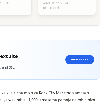
, 2019
August 22, 2024
In "Habari"
ext site
VIEW PLANS
, and SSL.
tika kilele cha mbio za Rock City Marathon ambazo
idi ya wakimbiaji 1,000, amesema pamoja na mbio hizo