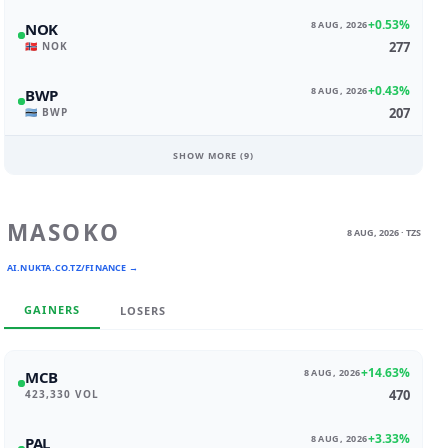
+0.53%
8 AUG, 2026
NOK
277
🇳🇴 NOK
+0.43%
8 AUG, 2026
BWP
207
🇧🇼 BWP
SHOW MORE (
9
)
MASOKO
8 AUG, 2026 · TZS
AI.NUKTA.CO.TZ/FINANCE →
GAINERS
LOSERS
+14.63%
8 AUG, 2026
MCB
470
423,330 VOL
+3.33%
8 AUG, 2026
PAL