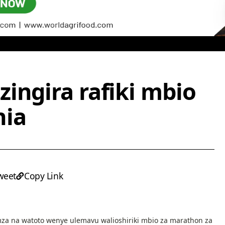
ingira rafiki mbio
nia
weet
Copy Link
mza na watoto wenye ulemavu walioshiriki mbio za marathon za