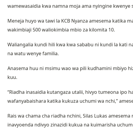
wamewasaidia kwa namna moja ama nyingine kwenye su
Meneja huyo wa tawi la KCB Nyanza amesema katika m
wakimbiaji 500 waliokimbia mbio za kilomita 10.
Waliangalia kundi hili kwa kwa sababu ni kundi la kat
na watu wenye familia.
Anasema huu ni msimu wao wa pili kudhamini mbiyo hi
kuu.
“Riadha inasaidia kutangaza utalii, hivyo tumeona ipo ha
wafanyabaishara katika kukuza uchumi wa nchi,” ame
Rais wa chama cha riadha nchini, Silas Lukas amesema m
inavyoenda ndivyo zinazidi kukua na kuimarisha uchumi