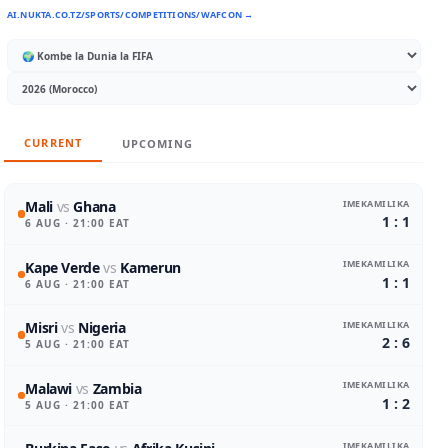
AI.NUKTA.CO.TZ/SPORTS/COMPETITIONS/WAFCON →
CURRENT
UPCOMING
IMEKAMILIKA
Mali
vs
Ghana
1 : 1
6 AUG
· 21:00 EAT
IMEKAMILIKA
Kape Verde
vs
Kamerun
1 : 1
6 AUG
· 21:00 EAT
IMEKAMILIKA
Misri
vs
Nigeria
2 : 6
5 AUG
· 21:00 EAT
IMEKAMILIKA
Malawi
vs
Zambia
1 : 2
5 AUG
· 21:00 EAT
IMEKAMILIKA