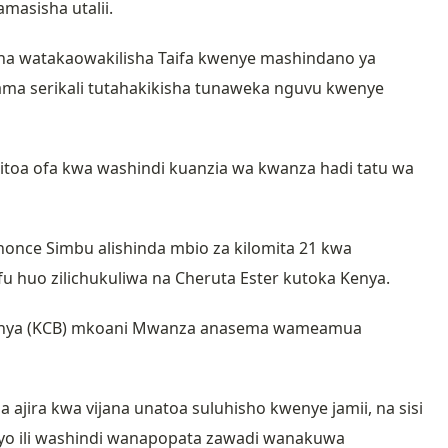
amasisha utalii.
jana watakaowakilisha Taifa kwenye mashindano ya
 kama serikali tutahakikisha tunaweka nguvu kwenye
alitoa ofa kwa washindi kuanzia wa kwanza hadi tatu wa
honce Simbu alishinda mbio za kilomita 21 kwa
huo zilichukuliwa na Cheruta Ester kutoka Kenya.
Kenya (KCB) mkoani Mwanza anasema wameamua
a ajira kwa vijana unatoa suluhisho kwenye jamii, na sisi
o ili washindi wanapopata zawadi wanakuwa