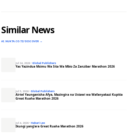
Similar News
AI.NUKTA.CO.TZ/DISCOVER →
Jul 24, 2026
·
Global Publishers
Yas Yazindua Msimu Wa Sita Wa Mbio Za Zanzibar Marathon 2026
Jul 5, 2026
·
Global Publishers
Airtel Yaunganisha Afya, Mazingira na Ustawi wa Wafanyakazi Kupitia
Great Ruaha Marathon 2026
Jul 4, 2026
·
Habari Leo
Ikungi yang’ara Great Ruaha Marathon 2026