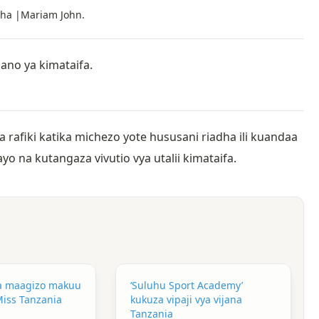
icha |Mariam John.
ano ya kimataifa.
 rafiki katika michezo yote hususani riadha ili kuandaa
o na kutangaza vivutio vya utalii kimataifa.
oa maagizo makuu
‘Suluhu Sport Academy’
iss Tanzania
kukuza vipaji vya vijana
Tanzania