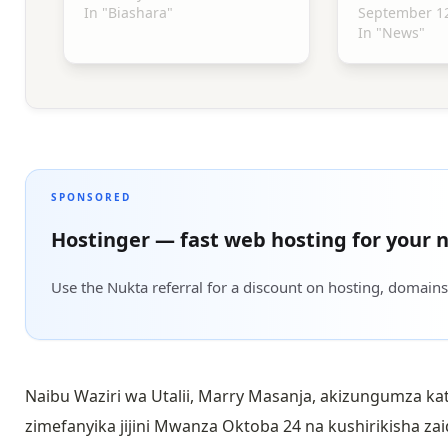
In "Biashara"
September 12
In "News"
SPONSORED
Hostinger — fast web hosting for your n
Use the Nukta referral for a discount on hosting, domains
Naibu Waziri wa Utalii, Marry Masanja, akizungumza ka
zimefanyika jijini Mwanza Oktoba 24 na kushirikisha za