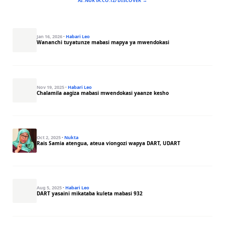
AI.NUKTA.CO.TZ/DISCOVER →
Jan 16, 2026
·
Habari Leo
Wananchi tuyatunze mabasi mapya ya mwendokasi
Nov 19, 2025
·
Habari Leo
Chalamila aagiza mabasi mwendokasi yaanze kesho
Oct 2, 2025
·
Nukta
Rais Samia atengua, ateua viongozi wapya DART, UDART
Aug 5, 2025
·
Habari Leo
DART yasaini mikataba kuleta mabasi 932