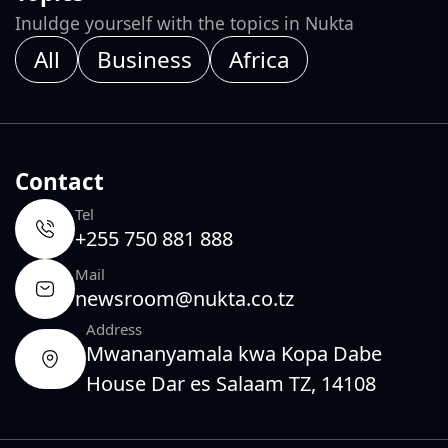
Inuldge yourself with the topics in Nukta
All
Business
Africa
Contact
Tel
+255 750 881 888
Mail
newsroom@nukta.co.tz
Address
Mwananyamala kwa Kopa Dabe
House Dar es Salaam TZ, 14108