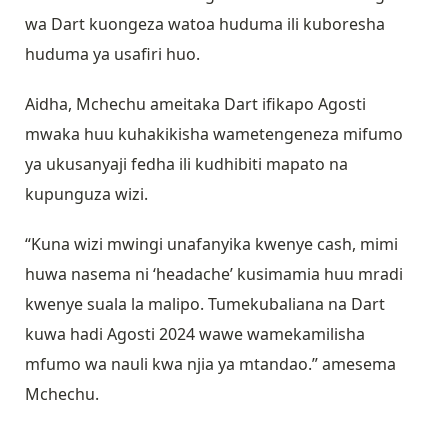
wa Dart kuongeza watoa huduma ili kuboresha
huduma ya usafiri huo.
Aidha, Mchechu ameitaka Dart ifikapo Agosti
mwaka huu kuhakikisha wametengeneza mifumo
ya ukusanyaji fedha ili kudhibiti mapato na
kupunguza wizi.
“Kuna wizi mwingi unafanyika kwenye cash, mimi
huwa nasema ni ‘headache’ kusimamia huu mradi
kwenye suala la malipo. Tumekubaliana na Dart
kuwa hadi Agosti 2024 wawe wamekamilisha
mfumo wa nauli kwa njia ya mtandao.” amesema
Mchechu.