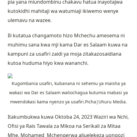
pia yana miundombinu chakavu hatua inayotajwa
kutokidhi mahitaji wa watumiaji ikiwemo wenye
ulemavu na wazee.
Ili kutatua changamoto hizo Mchechu amesema ni
muhimu sana kwa mji kama Dar es Salaam kuwa na
kampuni za usafiri zaidi ya moja zitakazosaidiana
kutoa huduma hiyo kwa wananchi.
Kugombania usafiri, kubanana ni sehemu ya maisha ya
wakazi wa Dar es Salaam waliochagua kutumia mabasi ya
mwendokasi kama nyenzo ya usafiri.Picha|Uhuru Media.
Itakumbukwa kuwa Oktoba 24, 2023 Waziri wa Nchi,
Ofisi ya Rais Tawala za Mikoa na Serikali za Mitaa
Mhe. Mohamed Mchengerwa aliuelekeza uongozi