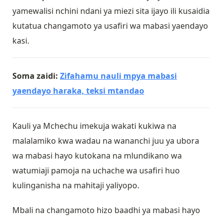
yamewalisi nchini ndani ya miezi sita ijayo ili kusaidia
kutatua changamoto ya usafiri wa mabasi yaendayo
kasi.
Soma zaidi:
Zifahamu nauli mpya mabasi
yaendayo haraka, teksi mtandao
Kauli ya Mchechu imekuja wakati kukiwa na
malalamiko kwa wadau na wananchi juu ya ubora
wa mabasi hayo kutokana na mlundikano wa
watumiaji pamoja na uchache wa usafiri huo
kulinganisha na mahitaji yaliyopo.
Mbali na changamoto hizo baadhi ya mabasi hayo