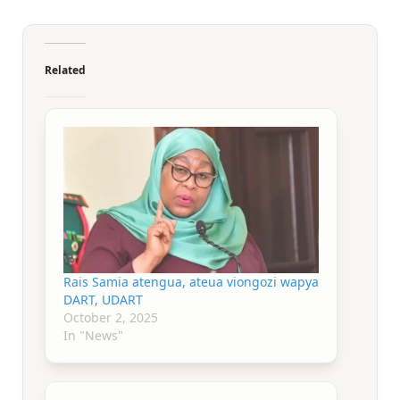
Related
Rais Samia atengua, ateua viongozi wapya
DART, UDART
October 2, 2025
In "News"