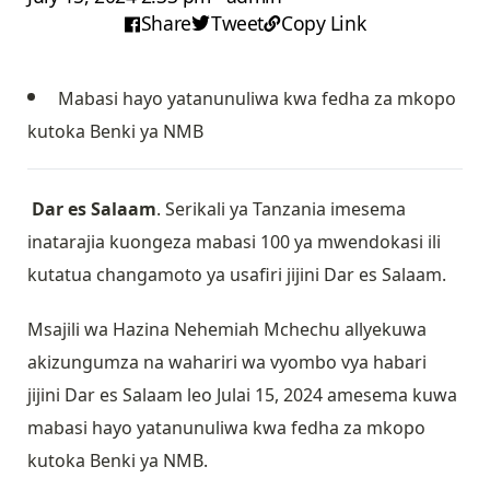
Share
Tweet
Copy Link
Mabasi hayo yatanunuliwa kwa fedha za mkopo
kutoka Benki ya NMB
Dar es Salaam
. Serikali ya Tanzania imesema
inatarajia kuongeza mabasi 100 ya mwendokasi ili
kutatua changamoto ya usafiri jijini Dar es Salaam.
Msajili wa Hazina Nehemiah Mchechu allyekuwa
akizungumza na wahariri wa vyombo vya habari
jijini Dar es Salaam leo Julai 15, 2024 amesema kuwa
mabasi hayo yatanunuliwa kwa fedha za mkopo
kutoka Benki ya NMB.