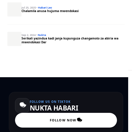
Jul 25, 2025
·
Habari Leo
Chalamila anusa hujuma mwendokasi
Sep 2, 2024
·
Nukta
Serikali yazindua kadi janja kupunguza changamoto za abiria wa
mwendokasi Dar
FOLLOW US ON TIKTOK
NUKTA HABARI
FOLLOW NOW