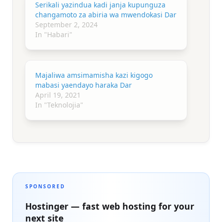
Serikali yazindua kadi janja kupunguza
changamoto za abiria wa mwendokasi Dar
September 2, 2024
In "Habari"
Majaliwa amsimamisha kazi kigogo
mabasi yaendayo haraka Dar
April 19, 2021
In "Teknolojia"
SPONSORED
Hostinger — fast web hosting for your
next site