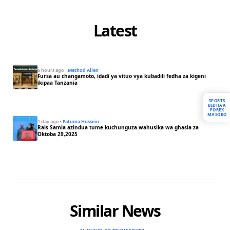
Latest
6 hours ago
·
Method Allen
Fursa au changamoto, idadi ya vituo vya kubadili fedha za kigeni
ikipaa Tanzania
SPORTS
BIDHAA
FOREX
MASOKO
1 day ago
·
Fatuma Hussein
Rais Samia azindua tume kuchunguza wahusika wa ghasia za
Oktoba 29,2025
Similar News