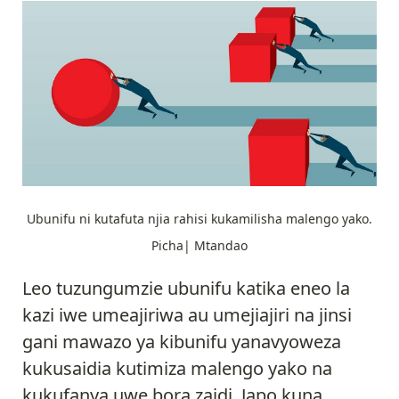
Ubunifu ni kutafuta njia rahisi kukamilisha malengo yako.
Picha| Mtandao
Leo tuzungumzie ubunifu katika eneo la
kazi iwe umeajiriwa au umejiajiri na jinsi
gani mawazo ya kibunifu yanavyoweza
kukusaidia kutimiza malengo yako na
kukufanya uwe bora zaidi. Japo kuna