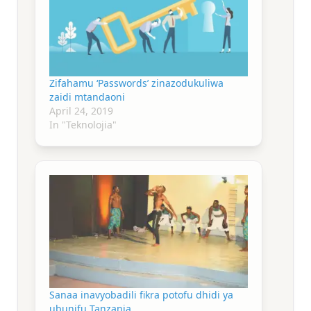
Zifahamu ‘Passwords’ zinazodukuliwa
zaidi mtandaoni
April 24, 2019
In "Teknolojia"
Sanaa inavyobadili fikra potofu dhidi ya
ubunifu Tanzania