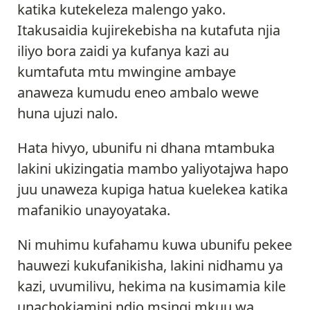
katika kutekeleza malengo yako.
Itakusaidia kujirekebisha na kutafuta njia
iliyo bora zaidi ya kufanya kazi au
kumtafuta mtu mwingine ambaye
anaweza kumudu eneo ambalo wewe
huna ujuzi nalo.
Hata hivyo, ubunifu ni dhana mtambuka
lakini ukizingatia mambo yaliyotajwa hapo
juu unaweza kupiga hatua kuelekea katika
mafanikio unayoyataka.
Ni muhimu kufahamu kuwa ubunifu pekee
hauwezi kukufanikisha, lakini nidhamu ya
kazi, uvumilivu, hekima na kusimamia kile
unachokiamini ndio msingi mkuu wa