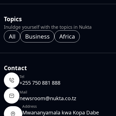
Topics
Inuldge yourself with the topics in Nukta
All
Business
Africa
Contact
Tel
+255 750 881 888
Mail
newsroom@nukta.co.tz
Address
Mwananyamala kwa Kopa Dabe