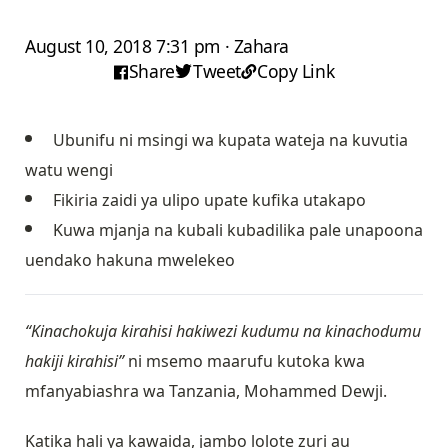
August 10, 2018 7:31 pm · Zahara
Share
Tweet
Copy Link
Ubunifu ni msingi wa kupata wateja na kuvutia
watu wengi
Fikiria zaidi ya ulipo upate kufika utakapo
Kuwa mjanja na kubali kubadilika pale unapoona
uendako hakuna mwelekeo
“Kinachokuja kirahisi hakiwezi kudumu na kinachodumu
hakiji kirahisi”
ni msemo maarufu kutoka kwa
mfanyabiashra wa Tanzania, Mohammed Dewji.
Katika hali ya kawaida, jambo lolote zuri au