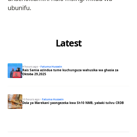
ubunifu.
Latest
9 hours ago
·
Fatuma Hussein
Rais Samia azindua tume kuchunguza wahusika wa ghasia za
Oktoba 29,2025
13 hours ago
·
Fatuma Hussein
Dola ya Marekani yaongezeka kwa Sh10 NMB, yabaki tulivu CRDB