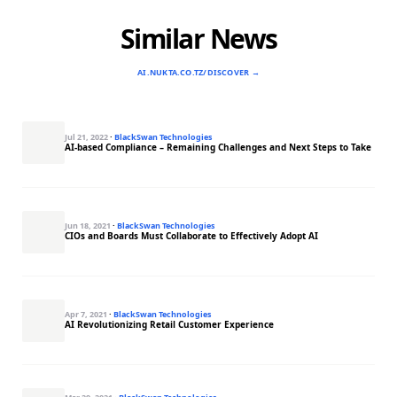
Similar News
AI.NUKTA.CO.TZ/DISCOVER →
Jul 21, 2022
·
BlackSwan Technologies
AI-based Compliance – Remaining Challenges and Next Steps to Take
Jun 18, 2021
·
BlackSwan Technologies
CIOs and Boards Must Collaborate to Effectively Adopt AI
Apr 7, 2021
·
BlackSwan Technologies
AI Revolutionizing Retail Customer Experience