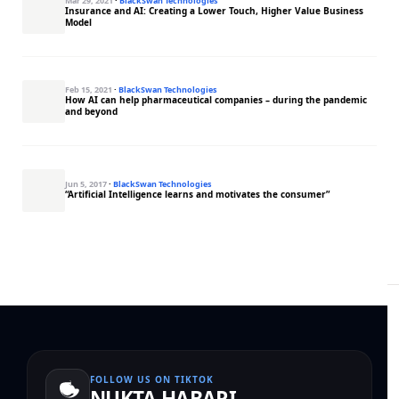
Mar 29, 2021
·
BlackSwan Technologies
Insurance and AI: Creating a Lower Touch, Higher Value Business
Model
Feb 15, 2021
·
BlackSwan Technologies
How AI can help pharmaceutical companies – during the pandemic
and beyond
Jun 5, 2017
·
BlackSwan Technologies
“Artificial Intelligence learns and motivates the consumer”
FOLLOW US ON TIKTOK
NUKTA HABARI