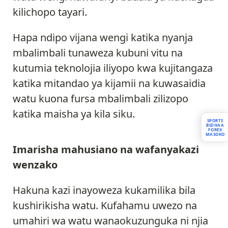
kilichopo tayari.
Hapa ndipo vijana wengi katika nyanja
mbalimbali tunaweza kubuni vitu na
kutumia teknolojia iliyopo kwa kujitangaza
katika mitandao ya kijamii na kuwasaidia
watu kuona fursa mbalimbali zilizopo
katika maisha ya kila siku.
SPORTS
BIDHAA
FOREX
MASOKO
Imarisha mahusiano na wafanyakazi
wenzako
Hakuna kazi inayoweza kukamilika bila
kushirikisha watu. Kufahamu uwezo na
umahiri wa watu wanaokuzunguka ni njia