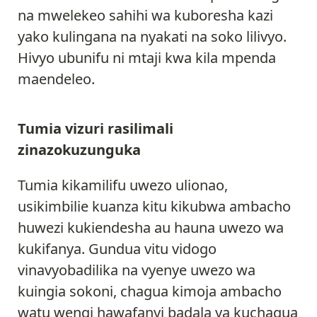
na mwelekeo sahihi wa kuboresha kazi
yako kulingana na nyakati na soko lilivyo.
Hivyo ubunifu ni mtaji kwa kila mpenda
maendeleo.
Tumia vizuri rasilimali
zinazokuzunguka
Tumia kikamilifu uwezo ulionao,
usikimbilie kuanza kitu kikubwa ambacho
huwezi kukiendesha au hauna uwezo wa
kukifanya. Gundua vitu vidogo
vinavyobadilika na vyenye uwezo wa
kuingia sokoni, chagua kimoja ambacho
watu wengi hawafanyi badala ya kuchagua